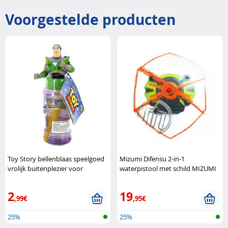
Voorgestelde producten
Toy Story bellenblaas speelgoed
Mizumi Difensu 2-in-1
vrolijk buitenplezier voor
waterpistool met schild MIZUMI
kinderen Giochi Preziosi
2
19
,99€
,95€
25%
25%