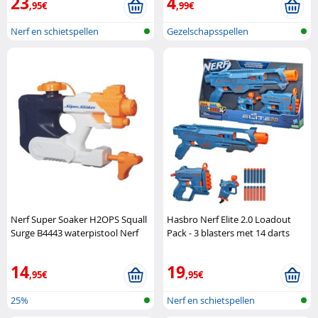
23
4
,95€
,99€
Nerf en schietspellen
Gezelschapsspellen
Nerf Super Soaker H2OPS Squall
Hasbro Nerf Elite 2.0 Loadout
Surge B4443 waterpistool Nerf
Pack - 3 blasters met 14 darts
Hasbro
14
19
,95€
,95€
25%
Nerf en schietspellen