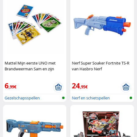
Mattel Mijn eerste UNO met
Nerf Super Soaker Fortnite TS-R
Brandweerman Sam en zijn
van Hasbro Nerf
vrienden Mattel
6
24
,99€
,95€
Gezelschapsspellen
Nerf en schietspellen