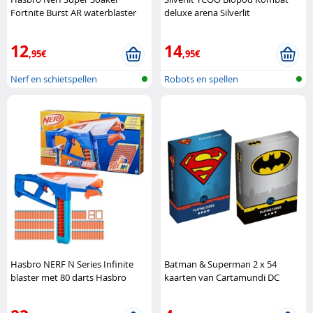
Fortnite Burst AR waterblaster
deluxe arena Silverlit
Hasbro
12
14
,95€
,95€
Nerf en schietspellen
Robots en spellen
Hasbro NERF N Series Infinite
Batman & Superman 2 x 54
blaster met 80 darts Hasbro
kaarten van Cartamundi DC