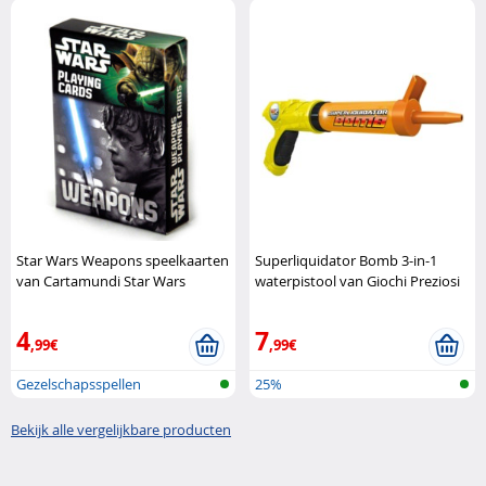
Star Wars Weapons speelkaarten
Superliquidator Bomb 3-in-1
van Cartamundi Star Wars
waterpistool van Giochi Preziosi
Giochi Preziosi
4
7
,99€
,99€
Gezelschapsspellen
25%
Bekijk alle vergelijkbare producten