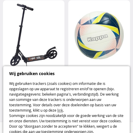
Bibee Pump Zwart step voor
KAPPA T8 volleybal - maat 5
Wij gebruiken cookies
dagelijks gebruik Bibee
KAPPA
Wij gebruiken trackers (zoals cookies) om informatie die is
opgeslagen op uw apparaat te registreren en/of te openen (bijv.
59
9
navigatiegegevens: bekeken pagina's, verbindingstijd). De werking
,95€
,95€
van sommige van deze trackers is onderworpen aan uw
toestemming. Voor details over deze doeleinden op basis van uw
25%
Buitenspellen
toestemming, klikt u op deze
link
.
Sommige cookies zijn noodzakelijk voor de goede werking van de site
en onze diensten. Uw toestemming is niet vereist voor deze cookies.
Door op "doorgaan zonder te accepteren" te klikken, weigert u de
Hulp / Contact
cookies die aan uw toestemming onderworpen zijn.