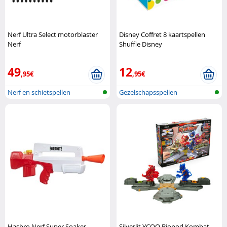
Nerf Ultra Select motorblaster
Disney Coffret 8 kaartspellen
Nerf
Shuffle Disney
49
12
,95€
,95€
Nerf en schietspellen
Gezelschapsspellen
Hasbro Nerf Super Soaker
Silverlit YCOO Biopod Kombat