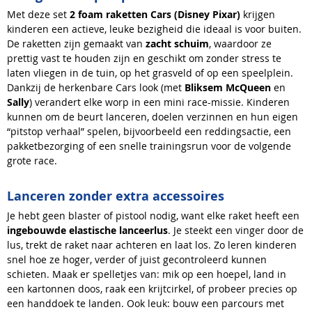
Met deze set
2 foam raketten Cars (Disney Pixar)
krijgen
kinderen een actieve, leuke bezigheid die ideaal is voor buiten.
De raketten zijn gemaakt van
zacht schuim
, waardoor ze
prettig vast te houden zijn en geschikt om zonder stress te
laten vliegen in de tuin, op het grasveld of op een speelplein.
Dankzij de herkenbare Cars look (met
Bliksem McQueen
en
Sally
) verandert elke worp in een mini race-missie. Kinderen
kunnen om de beurt lanceren, doelen verzinnen en hun eigen
“pitstop verhaal” spelen, bijvoorbeeld een reddingsactie, een
pakketbezorging of een snelle trainingsrun voor de volgende
grote race.
Lanceren zonder extra accessoires
Je hebt geen blaster of pistool nodig, want elke raket heeft een
ingebouwde elastische lanceerlus
. Je steekt een vinger door de
lus, trekt de raket naar achteren en laat los. Zo leren kinderen
snel hoe ze hoger, verder of juist gecontroleerd kunnen
schieten. Maak er spelletjes van: mik op een hoepel, land in
een kartonnen doos, raak een krijtcirkel, of probeer precies op
een handdoek te landen. Ook leuk: bouw een parcours met