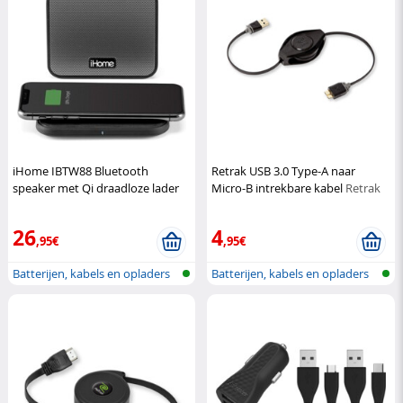
iHome IBTW88 Bluetooth
Retrak USB 3.0 Type-A naar
speaker met Qi draadloze lader
Micro-B intrekbare kabel
Retrak
iHome
26
4
,95€
,95€
Batterijen, kabels en opladers
Batterijen, kabels en opladers