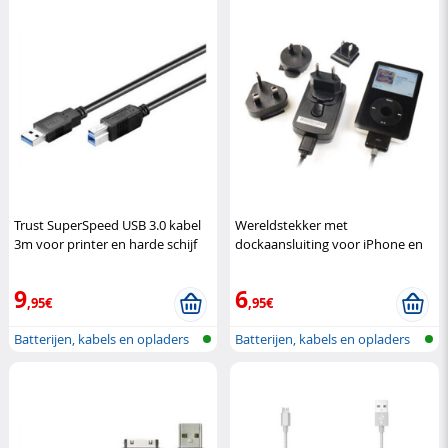
Trust SuperSpeed USB 3.0 kabel
Wereldstekker met
3m voor printer en harde schijf
dockaansluiting voor iPhone en
DeLock
iPod
Kensington
9
6
,95€
,95€
Batterijen, kabels en opladers
Batterijen, kabels en opladers