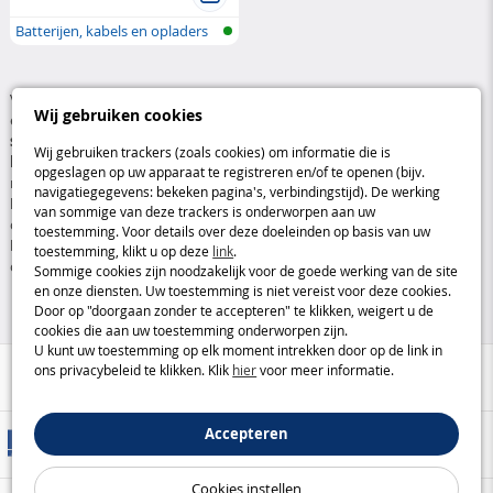
Batterijen, kabels en opladers
Verken onze collectie van
batterijen, kabels en opladers
die
Wij gebruiken cookies
essentieel zijn om de prestaties en autonomie van al uw
elektronische
speelgoed en spellen
te garanderen. Of u nu
batterijen met een
Wij gebruiken trackers (zoals cookies) om informatie die is
lange levensduur
,
geschikte kabels
of
netladers
of
autoladers
opgeslagen op uw apparaat te registreren en/of te openen (bijv.
nodig heeft, we hebben alles wat u nodig heeft om de speeltijd van uw
navigatiegegevens: bekeken pagina's, verbindingstijd). De werking
kinderen te maximaliseren. Deze accessoires zijn ontworpen om een
van sommige van deze trackers is onderworpen aan uw
optimaal gebruik van gemotoriseerd, verbonden of op afstand
toestemming. Voor details over deze doeleinden op basis van uw
bestuurbard speelgoed te garanderen, terwijl ze snel en efficiënt
toestemming, klikt u op deze
link
.
opladen bieden, aangepast aan elke behoefte.
Sommige cookies zijn noodzakelijk voor de goede werking van de site
en onze diensten. Uw toestemming is niet vereist voor deze cookies.
Door op "doorgaan zonder te accepteren" te klikken, weigert u de
cookies die aan uw toestemming onderworpen zijn.
U kunt uw toestemming op elk moment intrekken door op de link in
ons privacybeleid te klikken. Klik
hier
voor meer informatie.
Hulp / Contact
Accepteren
Leveringsmethoden
Cookies instellen