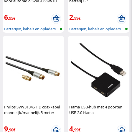
voor autoradio SWA2066W/10
batterij
GP
Philips
6
2
,95€
,99€
Batterijen, kabels en opladers
Batterijen, kabels en opladers
Philips SWV3134S HD coaxkabel
Hama USB-hub met 4 poorten
mannelijk/mannelijk 5 meter
USB 2.0
Hama
Philips
9
4
,90€
,99€