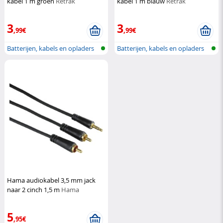
kabel 1 m groen
Retrak
kabel 1 m blauw
Retrak
3
3
,99€
,99€
Batterijen, kabels en opladers
Batterijen, kabels en opladers
Hama audiokabel 3,5 mm jack
naar 2 cinch 1,5 m
Hama
5
,95€