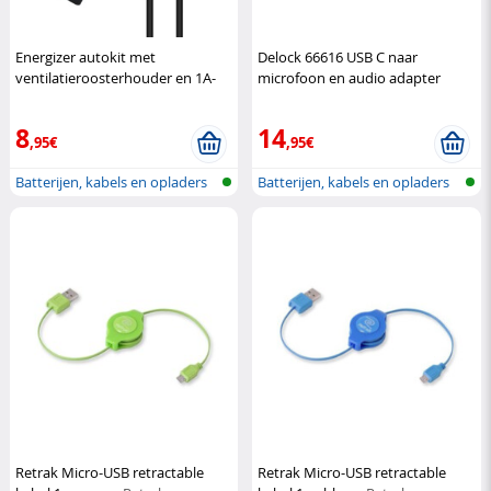
Energizer autokit met
Delock 66616 USB C naar
ventilatieroosterhouder en 1A-
microfoon en audio adapter
lader
Energizer
DeLock
8
14
,95€
,95€
Batterijen, kabels en opladers
Batterijen, kabels en opladers
Retrak Micro-USB retractable
Retrak Micro-USB retractable