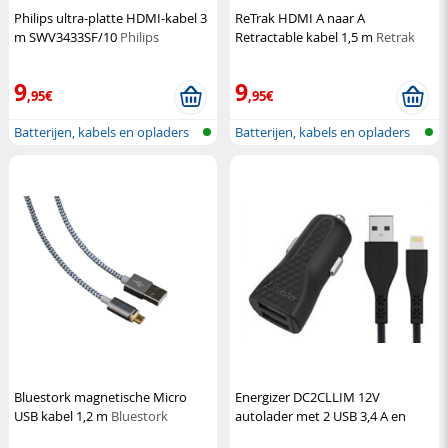
Philips ultra-platte HDMI-kabel 3
ReTrak HDMI A naar A
m SWV3433SF/10
Philips
Retractable kabel 1,5 m
Retrak
9
9
,95€
,95€
Batterijen, kabels en opladers
Batterijen, kabels en opladers
Bluestork magnetische Micro
Energizer DC2CLLIM 12V
USB kabel 1,2 m
Bluestork
autolader met 2 USB 3,4 A en
kabel
Energizer