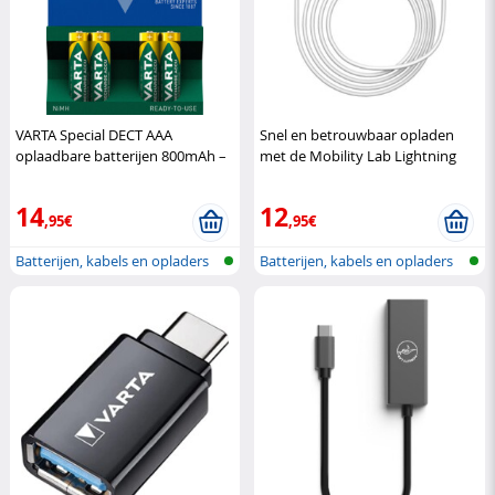
VARTA Special DECT AAA
Snel en betrouwbaar opladen
oplaadbare batterijen 800mAh –
met de Mobility Lab Lightning
4 stuks
Varta
naar USB-C kabel van 1
Mobility
Lab
14
12
,95€
,95€
Batterijen, kabels en opladers
Batterijen, kabels en opladers