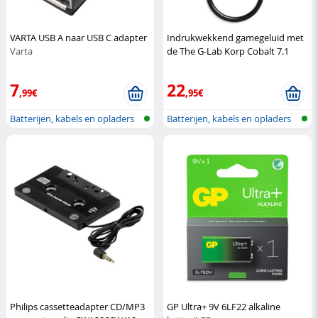
VARTA USB A naar USB C adapter
Indrukwekkend gamegeluid met
Varta
de The G-Lab Korp Cobalt 7.1
gamingheadset
Mobility Lab
7
22
,99€
,95€
Batterijen, kabels en opladers
Batterijen, kabels en opladers
Philips cassetteadapter CD/MP3
GP Ultra+ 9V 6LF22 alkaline