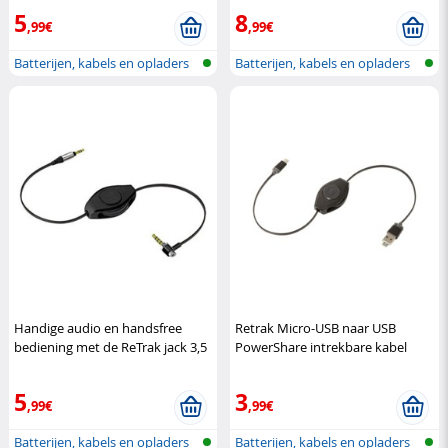
5
8
,99€
,99€
Batterijen, kabels en opladers
Batterijen, kabels en opladers
Handige audio en handsfree
Retrak Micro-USB naar USB
bediening met de ReTrak jack 3,5
PowerShare intrekbare kabel
mm kabel met microfo
Retrak
Retrak
5
3
,99€
,99€
Batterijen, kabels en opladers
Batterijen, kabels en opladers