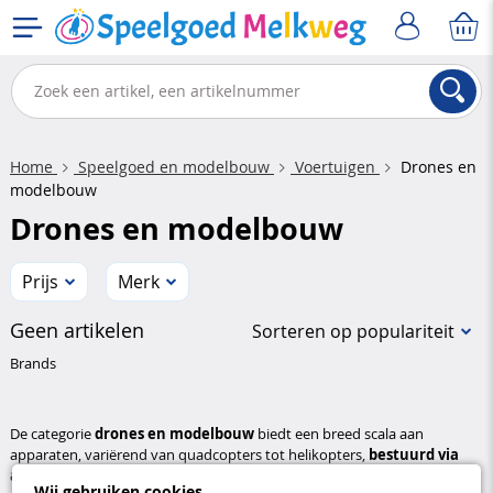
Home
Speelgoed en modelbouw
Voertuigen
Drones en
modelbouw
Drones en modelbouw
Prijs
Merk
Geen artikelen
Sorteren op populariteit
Brands
De categorie
drones en modelbouw
biedt een breed scala aan
apparaten, variërend van quadcopters tot helikopters,
bestuurd via
afstandsbediening, smartphone of gebaren
. U vindt er toegankelijke
Wij gebruiken cookies