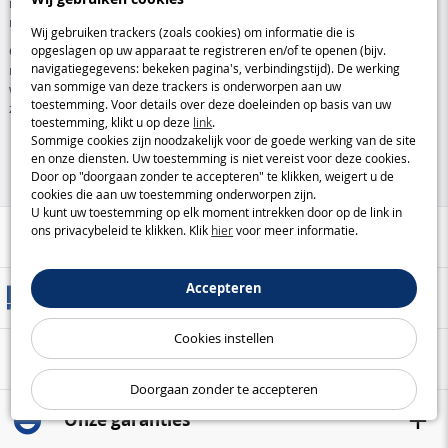
modellen voor beginners, evenals meer geavanceerde drones, uitgerust
met camera's en voorzien van talrijke geavanceerde functies.
Wij gebruiken trackers (zoals cookies) om informatie die is
Of het nu is voor het
plezier van het vliegen
of om luchtfoto's te
opgeslagen op uw apparaat te registreren en/of te openen (bijv.
navigatiegegevens: bekeken pagina's, verbindingstijd). De werking
maken, deze drones bieden een
verrijkende ervaring
die
van sommige van deze trackers is onderworpen aan uw
wendbaarheid, technologie en vermaak voor alle niveaus combineert,
toestemming. Voor details over deze doeleinden op basis van uw
zowel binnen als buiten.
toestemming, klikt u op deze
link
.
Sommige cookies zijn noodzakelijk voor de goede werking van de site
en onze diensten. Uw toestemming is niet vereist voor deze cookies.
Door op "doorgaan zonder te accepteren" te klikken, weigert u de
cookies die aan uw toestemming onderworpen zijn.
U kunt uw toestemming op elk moment intrekken door op de link in
ons privacybeleid te klikken. Klik
hier
voor meer informatie.
Hulp / Contact
Accepteren
Leveringsmethoden
Cookies instellen
Veilige betaling
Doorgaan zonder te accepteren
Onze garanties