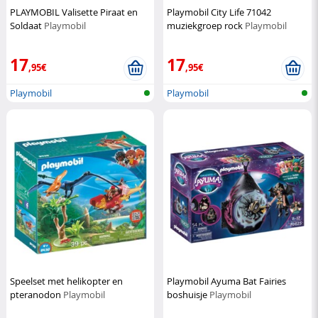
PLAYMOBIL Valisette Piraat en
Playmobil City Life 71042
Soldaat
Playmobil
muziekgroep rock
Playmobil
17
17
,95€
,95€
Playmobil
Playmobil
Speelset met helikopter en
Playmobil Ayuma Bat Fairies
pteranodon
Playmobil
boshuisje
Playmobil