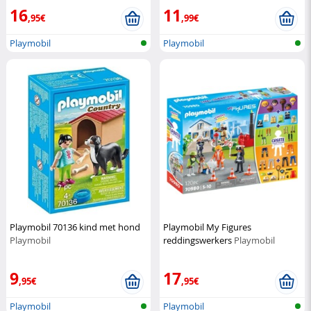
16
11
,95€
,99€
Playmobil
Playmobil
Playmobil 70136 kind met hond
Playmobil My Figures
Playmobil
reddingswerkers
Playmobil
9
17
,95€
,95€
Playmobil
Playmobil