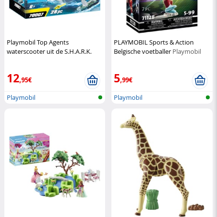
Playmobil Top Agents
PLAYMOBIL Sports & Action
waterscooter uit de S.H.A.R.K.
Belgische voetballer
Playmobil
Team-collectie
Playmobil
12
5
,95€
,99€
Playmobil
Playmobil