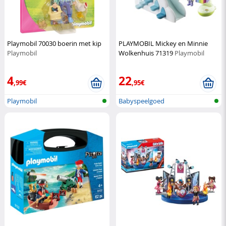
Playmobil 70030 boerin met kip
PLAYMOBIL Mickey en Minnie
Playmobil
Wolkenhuis 71319
Playmobil
4
22
,99€
,95€
Playmobil
Babyspeelgoed