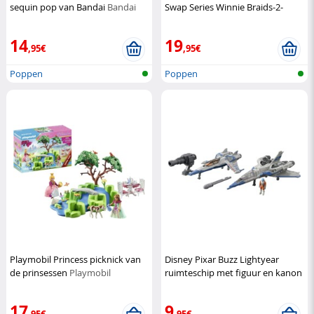
sequin pop van Bandai
Bandai
Swap Series Winnie Braids-2-
Waves set
L.O.L Surprise!
14
19
,95€
,95€
Poppen
Poppen
Playmobil Princess picknick van
Disney Pixar Buzz Lightyear
de prinsessen
Playmobil
ruimteschip met figuur en kanon
Disney Pixar
17
9
,95€
,95€