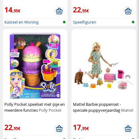
14
22
,95€
,95€
Kasteel en Woning
Speelfiguren
Polly Pocket speelset met ijsje en
Mattel Barbie poppenset -
meerdere functies
Polly Pocket
speciale puppyverjaardag
Mattel
22
17
,95€
,95€