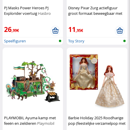
PJ Masks Power Heroes PJ
Disney Pixar Zurg actiefiguur
Explorider voertuig
Hasbro
groot formaat beweegbaar met
projectielen
Disney Pixar
26
11
,99€
,95€
Speelfiguren
Toy Story
PLAYMOBIL Ayuma kamp met
Barbie Holiday 2025 Roodharige
feeën en zieldieren
Playmobil
pop (feestelijke verzamelpop met
elegante winterl
Mattel