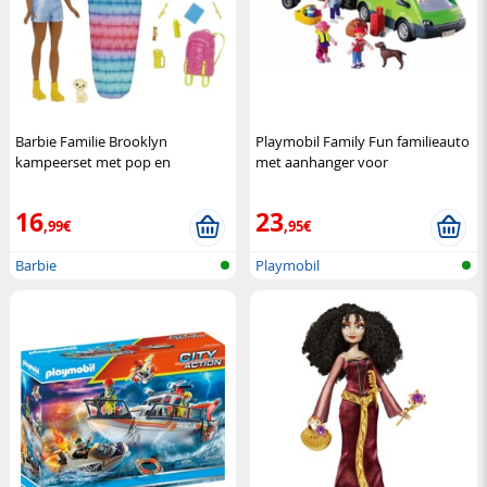
Barbie Familie Brooklyn
Playmobil Family Fun familieauto
kampeerset met pop en
met aanhanger voor
accessoires
Barbie
boottransport
Playmobil
16
23
,99€
,95€
Barbie
Playmobil