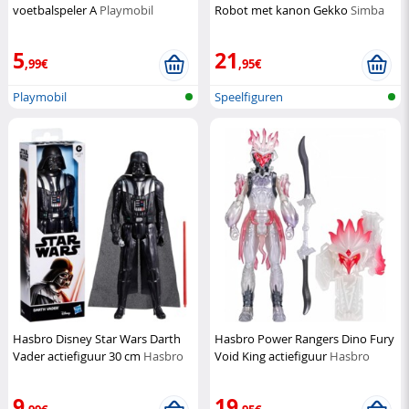
voetbalspeler A
Playmobil
Robot met kanon Gekko
Simba
5
21
,99€
,95€
Playmobil
Speelfiguren
Hasbro Disney Star Wars Darth
Hasbro Power Rangers Dino Fury
Vader actiefiguur 30 cm
Hasbro
Void King actiefiguur
Hasbro
9
19