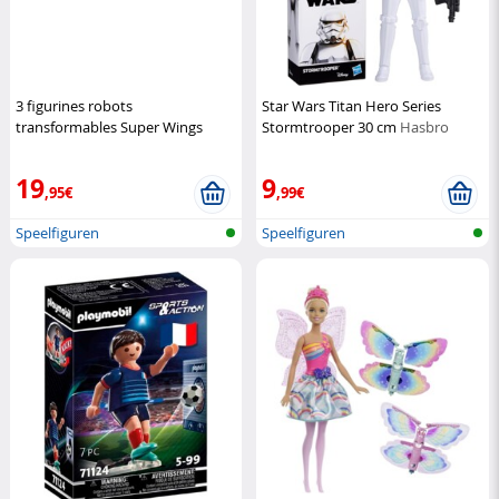
3 figurines robots
Star Wars Titan Hero Series
transformables Super Wings
Stormtrooper 30 cm
Hasbro
saison 4 Alpha Group
Alpha
Group
19
9
,95€
,99€
Speelfiguren
Speelfiguren