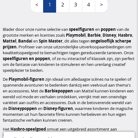
<
1
2
3
4
>
Blader door onze ruime selectie van
speelfiguren
en
poppen
van de
grootste merken en licenties zoals
Playmobil
,
Barbie
,
Disney
,
Hasbro
,
Mattel
,
Bandai
en
Spin Master
, dit alles tegen
ongelooflijk scherpe
prijzen
. Profiteer van onze uitzonderlijke uitverkoopaanbiedingen om
kwaliteitsspeelgoed te bemachtigen tegen gereduceerde tarieven. Onze
speelfiguren en poppen
, of ze nu interactief of klassiek zijn, zijn perfect
om de fantasie van kinderen te stimuleren en hen urenlang creatief
speelplezier te bieden.
De
Playmobil-figuren
zijn ideaal om alledaagse scènes na te spelen of
spannende avonturen te bedenken dankzij een veelvoud aan thema's
en accessoires. Met de
Barbiepoppen
van Mattel kunnen kinderen een
wereld vol mode en verhalen ontdekken, verrijkt met een oneindige
variëteit aan outfits en accessoires. Duik in de betoverende wereld van
de
Disneypoppen
en
Disney-figuren
, waarmee kinderen de magische
momenten uit hun favoriete films kunnen herbeleven en hun eigen
fantastische verhalen kunnen creëren.
Het
Hasbro-speelgoed
omvat een uitgebreid assortiment aan
beweegbare actiefiguren, geïnspireerd op
iconische superhelden
en