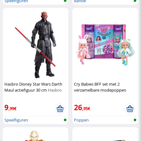
Speelfiguren
Barbie
Hasbro Disney Star Wars Darth
Cry Babies BFF set met 2
Maul actiefiguur 30 cm
Hasbro
verzamelbare modepoppen
Coney & Sydney
Cry Babies
9
26
,99€
,95€
Speelfiguren
Poppen