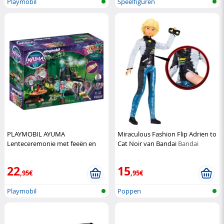
Playmobil
Speelfiguren
PLAYMOBIL AYUMA
Miraculous Fashion Flip Adrien to
Lenteceremonie met feeën en
Cat Noir van Bandai
Bandai
accessoires
Playmobil
22
15
,95€
,95€
Playmobil
Poppen