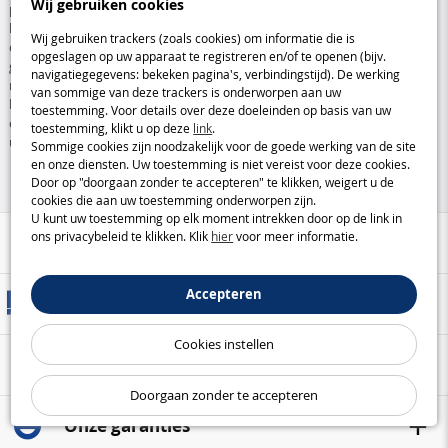
Wij gebruiken cookies
populaire stripfiguren, ideaal voor actiespellen en verzamelingen. De
Bandai-figuren
zijn op hun beurt perfect voor liefhebbers van
Wij gebruiken trackers (zoals cookies) om informatie die is
cultseries en rollenspellen, en bieden indrukwekkende details en een
opgeslagen op uw apparaat te registreren en/of te openen (bijv.
grote verscheidenheid aan personages. Voor degenen die op zoek zijn
navigatiegegevens: bekeken pagina's, verbindingstijd). De werking
naar een vleugje innovatie, brengen de
interactieve poppen van Spin
van sommige van deze trackers is onderworpen aan uw
Master
een nieuw niveau van entertainment, met functies die reageren
toestemming. Voor details over deze doeleinden op basis van uw
op bewegingen, geluiden en interacties, waardoor elk speelmoment
toestemming, klikt u op deze
link
.
uniek en boeiend wordt.
Sommige cookies zijn noodzakelijk voor de goede werking van de site
en onze diensten. Uw toestemming is niet vereist voor deze cookies.
Door op "doorgaan zonder te accepteren" te klikken, weigert u de
cookies die aan uw toestemming onderworpen zijn.
U kunt uw toestemming op elk moment intrekken door op de link in
ons privacybeleid te klikken. Klik
hier
voor meer informatie.
Hulp / Contact
Accepteren
Leveringsmethoden
Cookies instellen
Veilige betaling
Doorgaan zonder te accepteren
Onze garanties