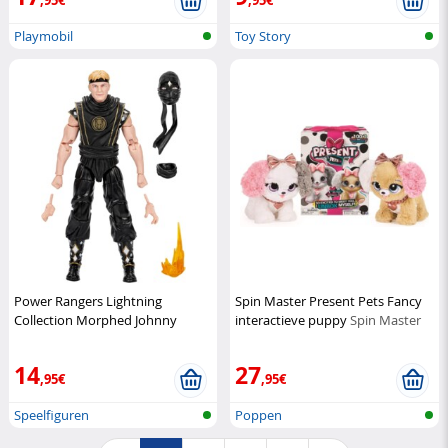
Playmobil
Toy Story
Power Rangers Lightning
Spin Master Present Pets Fancy
Collection Morphed Johnny
interactieve puppy
Spin Master
Lawrence Black Boar Ranger kop
Hasbro
14
27
,95€
,95€
Speelfiguren
Poppen