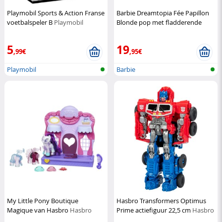
Playmobil Sports & Action Franse
Barbie Dreamtopia Fée Papillon
voetbalspeler B
Playmobil
Blonde pop met fladderende
vleugels
Barbie
5
19
,99€
,95€
Playmobil
Barbie
My Little Pony Boutique
Hasbro Transformers Optimus
Magique van Hasbro
Hasbro
Prime actiefiguur 22,5 cm
Hasbro