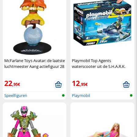
McFarlane Toys Avatar: de laatste
Playmobil Top Agents
luchtmeester Aang actiefiguur 28
waterscooter uit de S.H.A.R.K.
cm
McFarlane Toys
Team-collectie
Playmobil
22
12
,95€
,95€
Speelfiguren
Playmobil