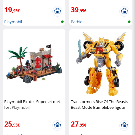
19
39
,95€
,95€
Playmobil
Barbie
Playmobil Pirates Superset met
Transformers Rise Of The Beasts
fort
Playmobil
Beast Mode Bumblebee figuur
Hasbro
25
27
,95€
,95€