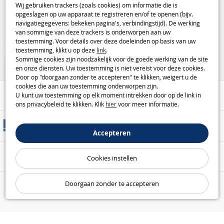
Wij gebruiken trackers (zoals cookies) om informatie die is
oplossing met de Dynavox TM1
opgeslagen op uw apparaat te registreren en/of te openen (bijv.
koptelefoonhouder
Dynavox
navigatiegegevens: bekeken pagina's, verbindingstijd). De werking
9
van sommige van deze trackers is onderworpen aan uw
,95€
toestemming. Voor details over deze doeleinden op basis van uw
toestemming, klikt u op deze
link
.
Huis & Vrije Tijd
Sommige cookies zijn noodzakelijk voor de goede werking van de site
en onze diensten. Uw toestemming is niet vereist voor deze cookies.
Door op "doorgaan zonder te accepteren" te klikken, weigert u de
cookies die aan uw toestemming onderworpen zijn.
Hulp / Contact
U kunt uw toestemming op elk moment intrekken door op de link in
ons privacybeleid te klikken. Klik
hier
voor meer informatie.
Leveringsmethoden
Accepteren
Veilige betaling
Cookies instellen
Doorgaan zonder te accepteren
Onze garanties