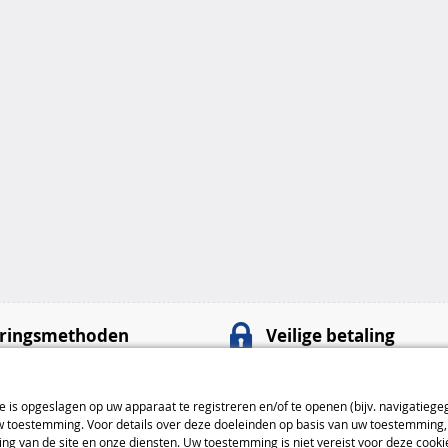
ringsmethoden
Veilige betaling
100% veilige
betalingen
nt
: 4,99 € van 4 tot 5 dagen
Betaalmethoden
ie is opgeslagen op uw apparaat te registreren en/of te openen (bijv. navigatiege
toestemming. Voor details over deze doeleinden op basis van uw toestemming, 
: 7,99 € van 3 tot 4 dagen
ng van de site en onze diensten. Uw toestemming is niet vereist voor deze cook