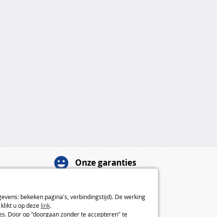
Onze garanties
Herroepingsrecht van 14 dagen
2 jaar garantie
gevens: bekeken pagina's, verbindingstijd). De werking
Over ons
klikt u op deze
link
.
ies. Door op "doorgaan zonder te accepteren" te
Algemene verkoopvoorwaarden