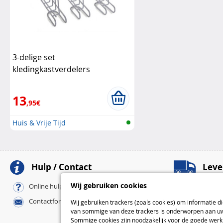
3-delige set
kledingkastverdelers
13
,95€
Huis & Vrije Tijd
Hulp / Contact
Leve
Afhaalpunten
Wij gebruiken cookies
Online hulp / FAQ
Pickup-afhaalpu
Contactformulier
Wij gebruiken trackers (zoals cookies) om informatie d
Bij u thuis
van sommige van deze trackers is onderworpen aan uw 
Standaard
Sommige cookies zijn noodzakelijk voor de goede werki