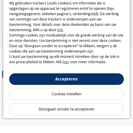
Wij gebruiken trackers (zoals cookies) om informatie die is
zwart (Paladone)
Paladone
opgeslagen op uw apparaat te registreren en/of te openen (bijv.
navigatiegegevens: bekeken pagina's, verbindingstijd). De werking
26
van sommige van deze trackers is onderworpen aan uw
,95€
toestemming. Voor details over deze doeleinden op basis van uw
toestemming, klikt u op deze
link
.
Huis & Vrije Tijd
Sommige cookies zijn noodzakelijk voor de goede werking van de site
en onze diensten. Uw toestemming is niet vereist voor deze cookies.
Door op "doorgaan zonder te accepteren" te klikken, weigert u de
cookies die aan uw toestemming onderworpen zijn.
Hulp / Contact
U kunt uw toestemming op elk moment intrekken door op de link in
ons privacybeleid te klikken. Klik
hier
voor meer informatie.
Leveringsmethoden
Accepteren
Veilige betaling
Cookies instellen
Doorgaan zonder te accepteren
Onze garanties