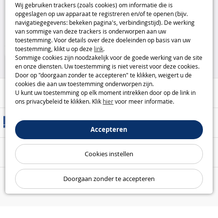
Wij gebruiken trackers (zoals cookies) om informatie die is
onder gootsteen en lavabo
Ruco
opgeslagen op uw apparaat te registreren en/of te openen (bijv.
navigatiegegevens: bekeken pagina's, verbindingstijd). De werking
14
van sommige van deze trackers is onderworpen aan uw
,95€
toestemming. Voor details over deze doeleinden op basis van uw
toestemming, klikt u op deze
link
.
Huis & Vrije Tijd
Sommige cookies zijn noodzakelijk voor de goede werking van de site
en onze diensten. Uw toestemming is niet vereist voor deze cookies.
Door op "doorgaan zonder te accepteren" te klikken, weigert u de
cookies die aan uw toestemming onderworpen zijn.
Hulp / Contact
U kunt uw toestemming op elk moment intrekken door op de link in
ons privacybeleid te klikken. Klik
hier
voor meer informatie.
Leveringsmethoden
Accepteren
Veilige betaling
Cookies instellen
Doorgaan zonder te accepteren
Onze garanties