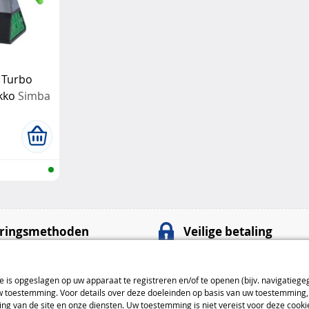
 Turbo
kko
Simba
ringsmethoden
Veilige betaling
100% veilige
betalingen
nt
: 4,99 € van 4 tot 5 dagen
Betaalmethoden
ie is opgeslagen op uw apparaat te registreren en/of te openen (bijv. navigatiege
toestemming. Voor details over deze doeleinden op basis van uw toestemming, 
: 7,99 € van 3 tot 4 dagen
ng van de site en onze diensten. Uw toestemming is niet vereist voor deze cook