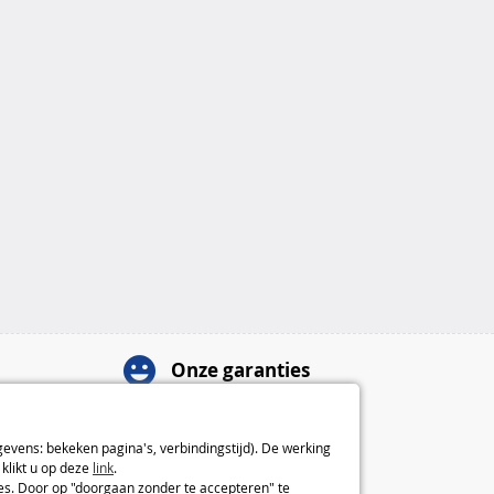
Onze garanties
Herroepingsrecht van 14 dagen
2 jaar garantie
gevens: bekeken pagina's, verbindingstijd). De werking
Over ons
klikt u op deze
link
.
ies. Door op "doorgaan zonder te accepteren" te
Algemene verkoopvoorwaarden