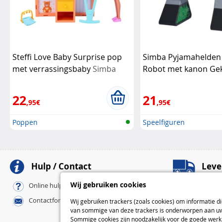
Steffi Love Baby Surprise pop
Simba Pyjamahelden
met verrassingsbaby
Simba
Robot met kanon Ge
22
21
,95€
,95€
Poppen
Speelfiguren
Hulp / Contact
Leve
Afhaalpunten
Wij gebruiken cookies
Online hulp / FAQ
Pickup-afhaalpu
Contactformulier
Wij gebruiken trackers (zoals cookies) om informatie d
Bij u thuis
van sommige van deze trackers is onderworpen aan uw 
Standaard
Sommige cookies zijn noodzakelijk voor de goede werki