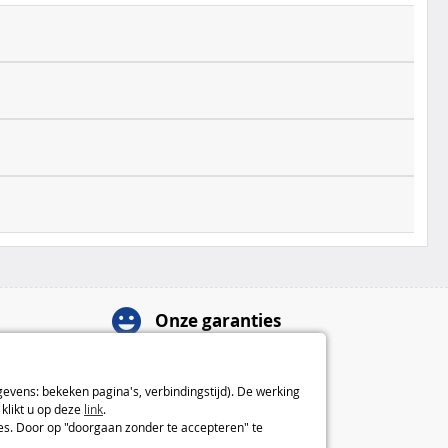
Onze garanties
Herroepingsrecht van 14 dagen
2 jaar garantie
gevens: bekeken pagina's, verbindingstijd). De werking
Over ons
klikt u op deze
link
.
ies. Door op "doorgaan zonder te accepteren" te
Algemene verkoopvoorwaarden