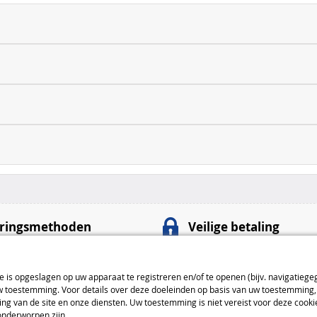
ringsmethoden
Veilige betaling
100% veilige
betalingen
nt
: 4,99 € van 4 tot 5 dagen
Betaalmethoden
ie is opgeslagen op uw apparaat te registreren en/of te openen (bijv. navigatiege
toestemming. Voor details over deze doeleinden op basis van uw toestemming, 
: 7,99 € van 3 tot 4 dagen
ng van de site en onze diensten. Uw toestemming is niet vereist voor deze cook
: 9,99 € van 2 tot 3 dagen
onderworpen zijn.