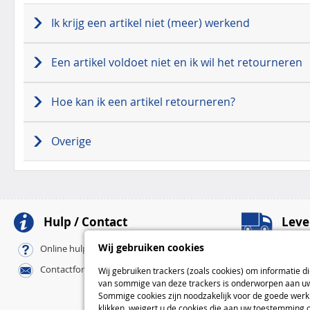
Ik krijg een artikel niet (meer) werkend
Een artikel voldoet niet en ik wil het retourneren
Hoe kan ik een artikel retourneren?
Overige
Hulp / Contact
Leve
Afhaalpunten
Wij gebruiken cookies
Online hulp / FAQ
Pickup-afhaalpu
Contactformulier
Wij gebruiken trackers (zoals cookies) om informatie d
Bij u thuis
van sommige van deze trackers is onderworpen aan uw 
Standaard
Sommige cookies zijn noodzakelijk voor de goede werki
Express
klikken, weigert u de cookies die aan uw toestemming 