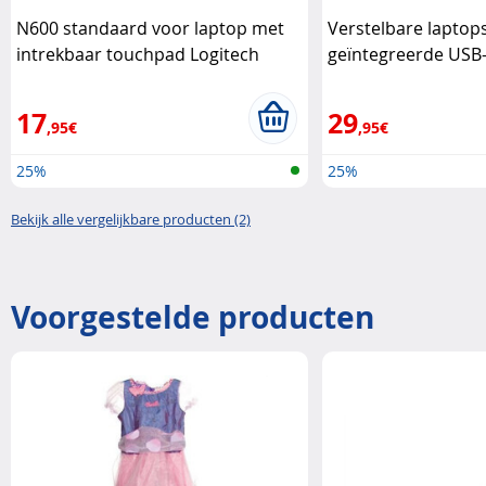
N600 standaard voor laptop met
Verstelbare lapto
intrekbaar touchpad Logitech
geïntegreerde USB
Kensington
17
29
,95€
,95€
25%
25%
Bekijk alle vergelijkbare producten (2)
Voorgestelde producten