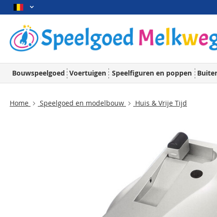
Bouwspeelgoed
Voertuigen
Speelfiguren en poppen
Buite
Home
Speelgoed en modelbouw
Huis & Vrije Tijd