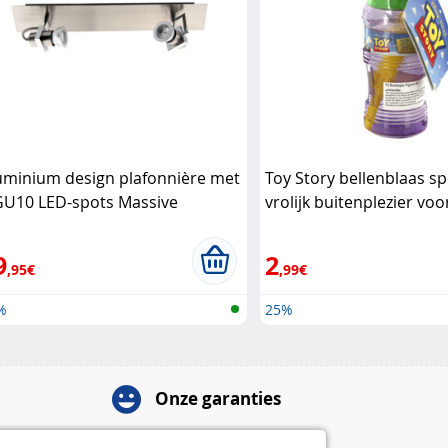
uminium design plafonnière met
Toy Story bellenblaas s
GU10 LED-spots Massive
vrolijk buitenplezier vo
Giochi Preziosi
9
2
,95€
,99€
%
25%
Onze garanties
Herroepingsrecht van 14 dagen