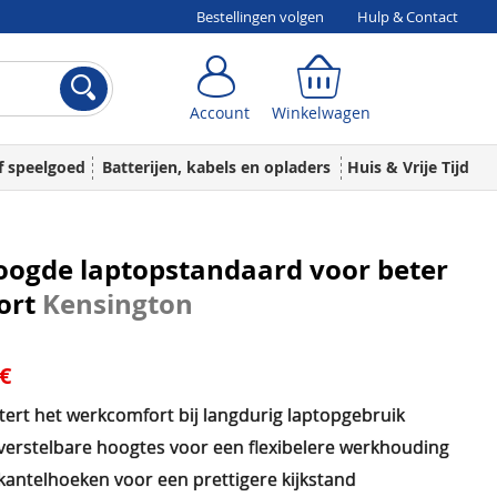
Bestellingen volgen
Hulp & Contact
Account
Winkelwagen
Account
Winkelwagen
f speelgoed
Batterijen, kabels en opladers
Huis & Vrije Tijd
oogde laptopstandaard voor beter
ort
Kensington
 €
tert het werkcomfort bij langdurig laptopgebruik
verstelbare hoogtes voor een flexibelere werkhouding
kantelhoeken voor een prettigere kijkstand