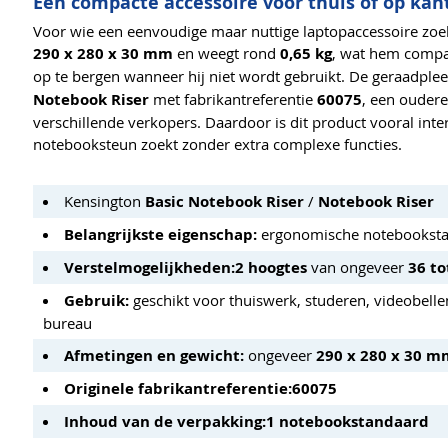
Een compacte accessoire voor thuis of op kan
Voor wie een eenvoudige maar nuttige laptopaccessoire zoek
290 x 280 x 30 mm
en weegt rond
0,65 kg
, wat hem compa
op te bergen wanneer hij niet wordt gebruikt. De geraadpl
Notebook Riser
met fabrikantreferentie
60075
, een oudere
verschillende verkopers. Daardoor is dit product vooral int
notebooksteun zoekt zonder extra complexe functies.
Kensington
Basic Notebook Riser
/
Notebook Riser
Belangrijkste eigenschap:
ergonomische notebooksta
Verstelmogelijkheden:
2 hoogtes
van ongeveer
36 t
Gebruik:
geschikt voor thuiswerk, studeren, videobellen
bureau
Afmetingen en gewicht:
ongeveer
290 x 280 x 30 m
Originele fabrikantreferentie:
60075
Inhoud van de verpakking:
1 notebookstandaard