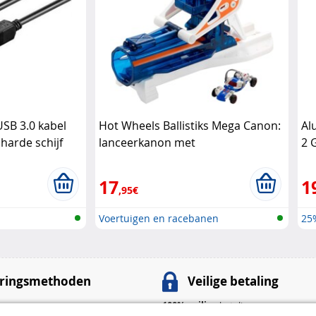
SB 3.0 kabel
Hot Wheels Ballistiks Mega Canon:
Al
harde schijf
lanceerkanon met
2 
transformeerauto Hot Wheels
17
1
,95€
Voertuigen en racebanen
25
ringsmethoden
Veilige betaling
100% veilige
betalingen