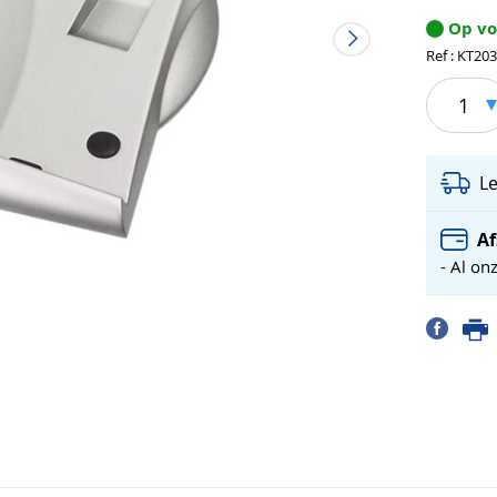
Op v
Ref : KT20
1
L
Af
- Al on