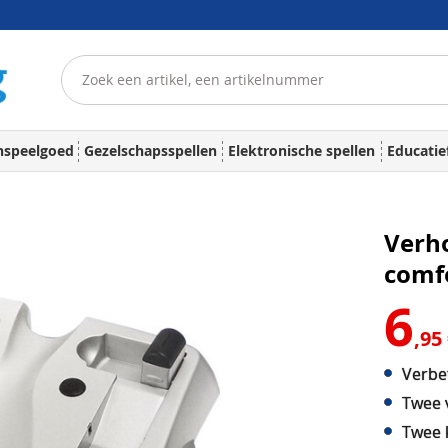
nspeelgoed
Gezelschapsspellen
Elektronische spellen
Educatie
Verh
comf
6
,95
Verbe
Twee 
Twee 