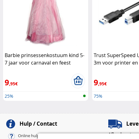
Barbie prinsessenkostuum kind 5-
Trust SuperSpeed U
7 jaar voor carnaval en feest
3m voor printer en 
Barbie
DeLock
9
9
,95€
,95€
25%
75%
Hulp / Contact
Leve
Afhaalpunten
Online hulp / FAQ