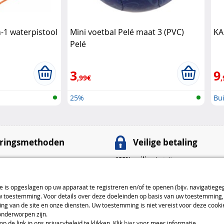
-1 waterpistool
Mini voetbal Pelé maat 3 (PVC)
KA
Pelé
3
9
,99€
,
25%
Bu
ringsmethoden
Veilige betaling
100% veilige
betalingen
nt
: 4,99 € van 4 tot 5 dagen
Betaalmethoden
ie is opgeslagen op uw apparaat te registreren en/of te openen (bijv. navigatiege
: 7,99 € van 3 tot 4 dagen
toestemming. Voor details over deze doeleinden op basis van uw toestemming, 
: 9,99 € van 2 tot 3 dagen
ng van de site en onze diensten. Uw toestemming is niet vereist voor deze cook
onderworpen zijn.
everingsmethoden
de link in ons privacybeleid te klikken. Klik
hier
voor meer informatie.