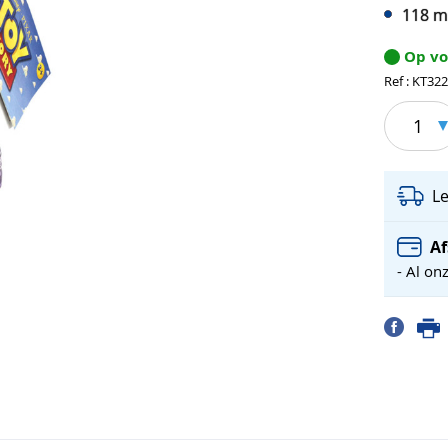
118 m
Op v
Ref : KT32
1
L
Af
- Al on