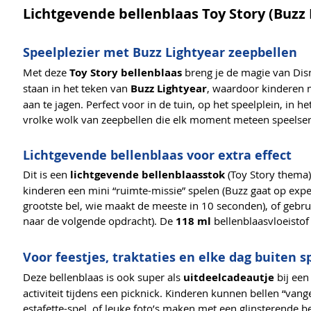
Lichtgevende bellenblaas Toy Story (Buzz 
Speelplezier met Buzz Lightyear zeepbellen
Met deze
Toy Story bellenblaas
breng je de magie van Disne
staan in het teken van
Buzz Lightyear
, waardoor kinderen m
aan te jagen. Perfect voor in de tuin, op het speelplein, in h
vrolke wolk van zeepbellen die elk moment meteen speelse
Lichtgevende bellenblaas voor extra effect
Dit is een
lichtgevende bellenblaasstok
(Toy Story thema)
kinderen een mini “ruimte-missie” spelen (Buzz gaat op expe
grootste bel, wie maakt de meeste in 10 seconden), of gebru
naar de volgende opdracht). De
118 ml
bellenblaasvloeistof 
Voor feestjes, traktaties en elke dag buiten s
Deze bellenblaas is ook super als
uitdeelcadeautje
bij een 
activiteit tijdens een picknick. Kinderen kunnen bellen “van
estafette-spel, of leuke foto’s maken met een glinsterende b