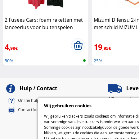
2 Fusees Cars: foam raketten met
Mizumi Difensu 2-in
lanceerlus voor buitenspelen
met schild MIZUMI
Disney
4
19
,99€
,95€
50%
25%
Hulp / Contact
Leve
Afhaalpunten
Online hulp / FAQ
Pickup-afhaalpu
Wij gebruiken cookies
Contactformulier
Bij u thuis
Wij gebruiken trackers (zoals cookies) om informatie d
Standaard
van sommige van deze trackers is onderworpen aan uw 
Express
Sommige cookies zijn noodzakelijk voor de goede werki
klikken, weigert u de cookies die aan uw toestemming 
L
U kunt uw toestemming op elk moment intrekken door op 