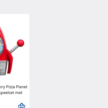
ory Pizza Planet
 speelset met
 Pixar