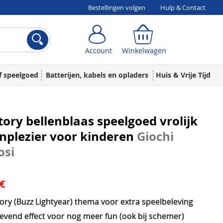
Bestellingen volgen
Hulp & Contact
Account
Winkelwagen
Account
Winkelwagen
f speelgoed
Batterijen, kabels en opladers
Huis & Vrije Tijd
tory bellenblaas speelgoed vrolijk
nplezier voor kinderen
Giochi
osi
 €
ory (Buzz Lightyear) thema voor extra speelbeleving
gevend effect voor nog meer fun (ook bij schemer)