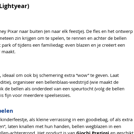
Lightyear)
y Pixar naar buiten (en naar elk feestje). De fles en het ontwerp
eteen zin krijgen om te spelen, te rennen en achter de bellen
et park of tijdens een familiedag: even blazen en je creëert een
r maakt.
, ideaal om ook bij schemering extra “wow” te geven. Laat
ditie), organiseer een bellenblaas-wedstrijd (wie maakt de
ik de bellen als onderdeel van een speurtocht (volg de bellen
is fijn voor meerdere speelsessies.
pelen
kinderfeestje, als kleine verrassing in een goodiebag, of als extra
gen”, laten knallen met hun handen, bellen wegblazen in een
ellen-achtergrond. Het product is van
Giochi Preziosi
en geschikt