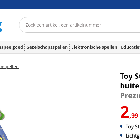
nspeelgoed
Gezelschapsspellen
Elektronische spellen
Educatie
enspellen
Toy S
buite
Prezi
2
,99
Toy St
Licht