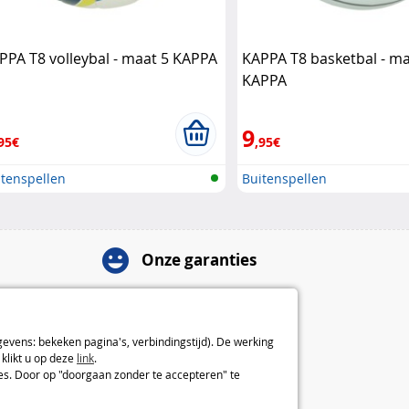
PPA T8 volleybal - maat 5 KAPPA
KAPPA T8 basketbal - ma
KAPPA
9
95€
,95€
itenspellen
Buitenspellen
Onze garanties
Herroepingsrecht van 14 dagen
2 jaar garantie
Over ons
gevens: bekeken pagina's, verbindingstijd). De werking
klikt u op deze
link
.
Algemene verkoopvoorwaarden
ies. Door op "doorgaan zonder te accepteren" te
Juridische informatie
Voorkeuren en cookiebeleid