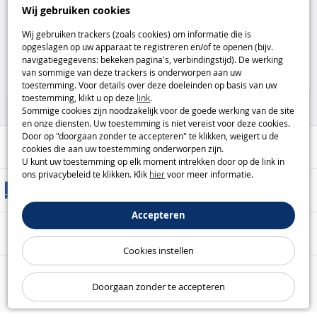
Disney Villains Mother Gothel
PJ Masks Power Heroes PJ
Wij gebruiken cookies
van Hasbro Disney
Explorider voertuig Hasbro
Wij gebruiken trackers (zoals cookies) om informatie die is
opgeslagen op uw apparaat te registreren en/of te openen (bijv.
14
26
navigatiegegevens: bekeken pagina's, verbindingstijd). De werking
,95€
,99€
van sommige van deze trackers is onderworpen aan uw
toestemming. Voor details over deze doeleinden op basis van uw
Disney
Speelfiguren
toestemming, klikt u op deze
link
.
Sommige cookies zijn noodzakelijk voor de goede werking van de site
en onze diensten. Uw toestemming is niet vereist voor deze cookies.
Door op "doorgaan zonder te accepteren" te klikken, weigert u de
Hulp / Contact
cookies die aan uw toestemming onderworpen zijn.
U kunt uw toestemming op elk moment intrekken door op de link in
ons privacybeleid te klikken. Klik
hier
voor meer informatie.
Leveringsmethoden
Accepteren
Veilige betaling
Cookies instellen
Onze garanties
Doorgaan zonder te accepteren