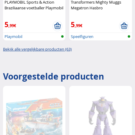
PLAYMOBIL Sports & Action
Transformers Mighty Muggs
Braziliaanse voetballer Playmobil
Megatron Hasbro
5
5
,99€
,99€
Playmobil
Speelfiguren
Bekijk alle vergelijkbare producten (63)
Voorgestelde producten