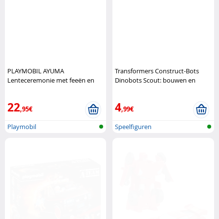
PLAYMOBIL AYUMA
Transformers Construct-Bots
Lenteceremonie met feeën en
Dinobots Scout: bouwen en
accessoires Playmobil
transformeren in één Hasbro
22
4
,95€
,99€
Playmobil
Speelfiguren