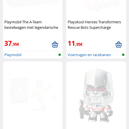
Playmobil The A-Team
Playskool Heroes Transformers
bestelwagen met legendarische
Rescue Bots Supercharge
helden Playmobil
Bumblebee Playskool
37
11
,95€
,95€
Playmobil
Voertuigen en racebanen