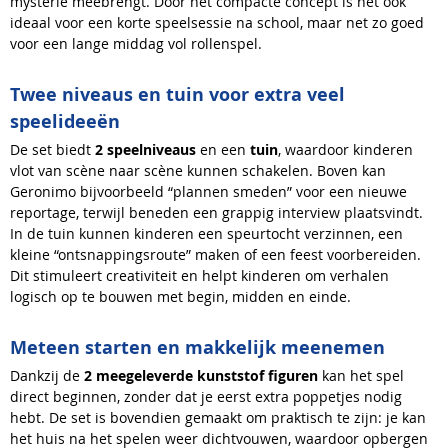
mysterie meebrengt. Door het compacte concept is het ook
ideaal voor een korte speelsessie na school, maar net zo goed
voor een lange middag vol rollenspel.
Twee niveaus en tuin voor extra veel
speelideeën
De set biedt
2 speelniveaus
en een
tuin
, waardoor kinderen
vlot van scène naar scène kunnen schakelen. Boven kan
Geronimo bijvoorbeeld “plannen smeden” voor een nieuwe
reportage, terwijl beneden een grappig interview plaatsvindt.
In de tuin kunnen kinderen een speurtocht verzinnen, een
kleine “ontsnappingsroute” maken of een feest voorbereiden.
Dit stimuleert creativiteit en helpt kinderen om verhalen
logisch op te bouwen met begin, midden en einde.
Meteen starten en makkelijk meenemen
Dankzij de
2 meegeleverde kunststof figuren
kan het spel
direct beginnen, zonder dat je eerst extra poppetjes nodig
hebt. De set is bovendien gemaakt om praktisch te zijn: je kan
het huis na het spelen weer dichtvouwen, waardoor opbergen