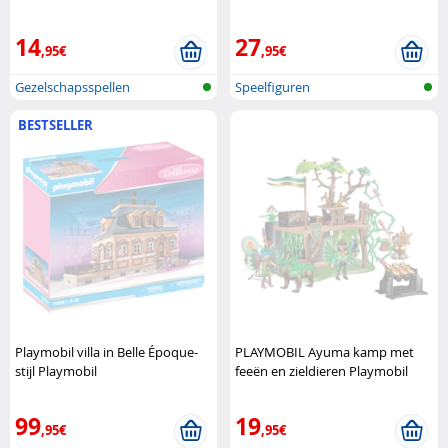
Goliath
Hasbro
14
27
,95€
,95€
Gezelschapsspellen
Speelfiguren
BESTSELLER
Playmobil villa in Belle Époque-
PLAYMOBIL Ayuma kamp met
stijl Playmobil
feeën en zieldieren Playmobil
99
19
,95€
,95€