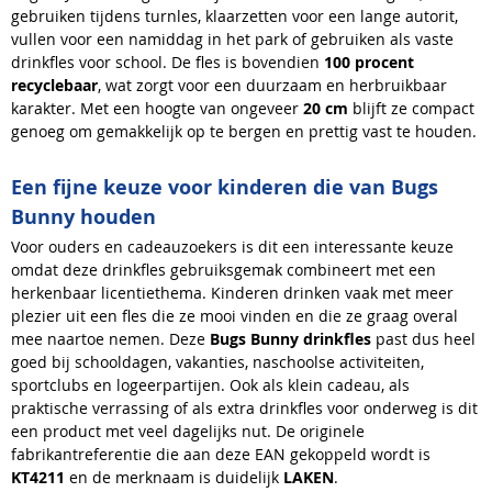
gebruiken tijdens turnles, klaarzetten voor een lange autorit,
vullen voor een namiddag in het park of gebruiken als vaste
drinkfles voor school. De fles is bovendien
100 procent
recyclebaar
, wat zorgt voor een duurzaam en herbruikbaar
karakter. Met een hoogte van ongeveer
20 cm
blijft ze compact
genoeg om gemakkelijk op te bergen en prettig vast te houden.
Een fijne keuze voor kinderen die van Bugs
Bunny houden
Voor ouders en cadeauzoekers is dit een interessante keuze
omdat deze drinkfles gebruiksgemak combineert met een
herkenbaar licentiethema. Kinderen drinken vaak met meer
plezier uit een fles die ze mooi vinden en die ze graag overal
mee naartoe nemen. Deze
Bugs Bunny drinkfles
past dus heel
goed bij schooldagen, vakanties, naschoolse activiteiten,
sportclubs en logeerpartijen. Ook als klein cadeau, als
praktische verrassing of als extra drinkfles voor onderweg is dit
een product met veel dagelijks nut. De originele
fabrikantreferentie die aan deze EAN gekoppeld wordt is
KT4211
en de merknaam is duidelijk
LAKEN
.