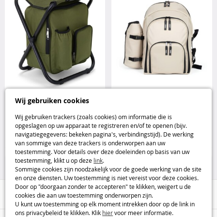
Groene rugzakstoel met
Livoo SE970C isothermische
Wij gebruiken cookies
geïsoleerd koelvak Livoo
picknicktas voor 4 personen
Livoo
Wij gebruiken trackers (zoals cookies) om informatie die is
opgeslagen op uw apparaat te registreren en/of te openen (bijv.
23
39
navigatiegegevens: bekeken pagina's, verbindingstijd). De werking
,95€
,95€
van sommige van deze trackers is onderworpen aan uw
toestemming. Voor details over deze doeleinden op basis van uw
Huis & Vrije Tijd
Huis & Vrije Tijd
toestemming, klikt u op deze
link
.
Sommige cookies zijn noodzakelijk voor de goede werking van de site
en onze diensten. Uw toestemming is niet vereist voor deze cookies.
Door op "doorgaan zonder te accepteren" te klikken, weigert u de
Hulp / Contact
cookies die aan uw toestemming onderworpen zijn.
U kunt uw toestemming op elk moment intrekken door op de link in
ons privacybeleid te klikken. Klik
hier
voor meer informatie.