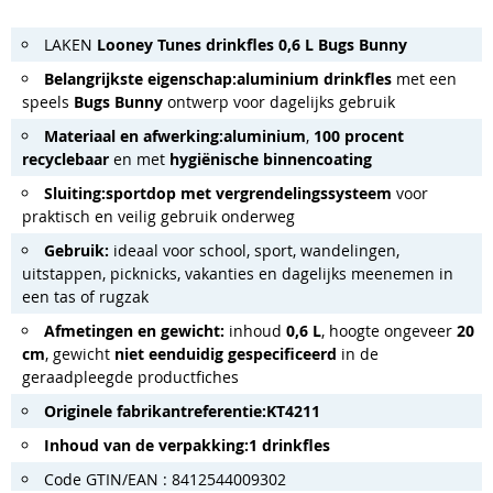
LAKEN
Looney Tunes drinkfles 0,6 L Bugs Bunny
Belangrijkste eigenschap:
aluminium drinkfles
met een
speels
Bugs Bunny
ontwerp voor dagelijks gebruik
Materiaal en afwerking:
aluminium
,
100 procent
recyclebaar
en met
hygiënische binnencoating
Sluiting:
sportdop met vergrendelingssysteem
voor
praktisch en veilig gebruik onderweg
Gebruik:
ideaal voor school, sport, wandelingen,
uitstappen, picknicks, vakanties en dagelijks meenemen in
een tas of rugzak
Afmetingen en gewicht:
inhoud
0,6 L
, hoogte ongeveer
20
cm
, gewicht
niet eenduidig gespecificeerd
in de
geraadpleegde productfiches
Originele fabrikantreferentie:
KT4211
Inhoud van de verpakking:
1 drinkfles
Code GTIN/EAN : 8412544009302