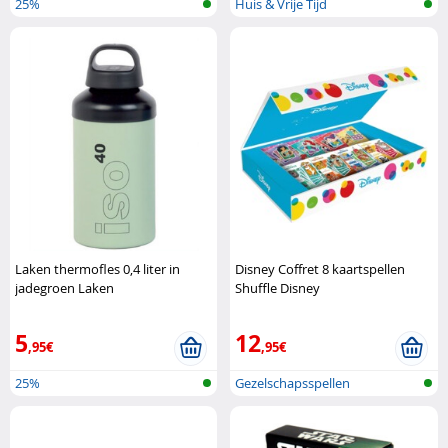
25%
Huis & Vrije Tijd
Laken thermofles 0,4 liter in
Disney Coffret 8 kaartspellen
jadegroen Laken
Shuffle Disney
5
12
,95€
,95€
25%
Gezelschapsspellen