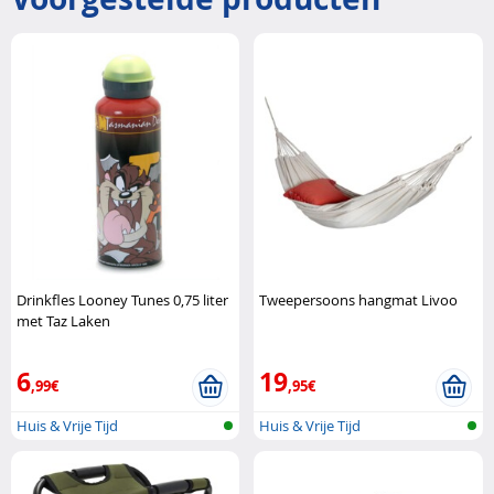
Drinkfles Looney Tunes 0,75 liter
Tweepersoons hangmat Livoo
met Taz Laken
6
19
,99€
,95€
Huis & Vrije Tijd
Huis & Vrije Tijd