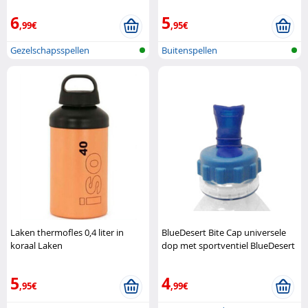
6
5
,99€
,95€
Gezelschapsspellen
Buitenspellen
Laken thermofles 0,4 liter in
BlueDesert Bite Cap universele
koraal Laken
dop met sportventiel BlueDesert
5
4
,95€
,99€