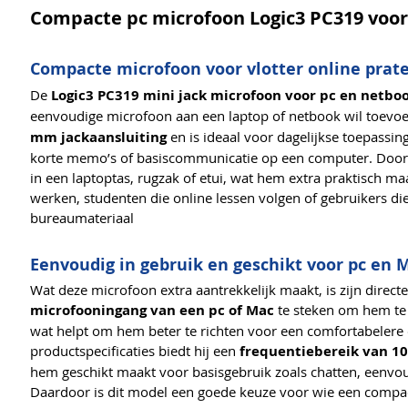
Compacte pc microfoon Logic3 PC319 voor
Compacte microfoon voor vlotter online pra
De
Logic3 PC319 mini jack microfoon voor pc en netbo
eenvoudige microfoon aan een laptop of netbook wil toevo
mm jackaansluiting
en is ideaal voor dagelijkse toepassin
korte memo’s of basiscommunicatie op een computer. Door 
in een laptoptas, rugzak of etui, wat hem extra praktisch m
werken, studenten die online lessen volgen of gebruikers d
bureaumateriaal
Eenvoudig in gebruik en geschikt voor pc en 
Wat deze microfoon extra aantrekkelijk maakt, is zijn direct
microfooningang van een pc of Mac
te steken om hem te
wat helpt om hem beter te richten voor een comfortabelere 
productspecificaties biedt hij een
frequentiebereik van 10
hem geschikt maakt voor basisgebruik zoals chatten, eenv
Daardoor is dit model een goede keuze voor wie een compact