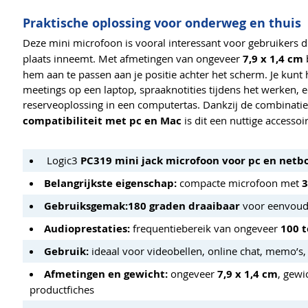
Praktische oplossing voor onderweg en thuis
Deze mini microfoon is vooral interessant voor gebruikers 
plaats inneemt. Met afmetingen van ongeveer
7,9 x 1,4 cm
b
hem aan te passen aan je positie achter het scherm. Je kun
meetings op een laptop, spraaknotities tijdens het werken,
reserveoplossing in een computertas. Dankzij de combinati
compatibiliteit met pc en Mac
is dit een nuttige accessoi
Logic3
PC319 mini jack microfoon voor pc en netb
Belangrijkste eigenschap:
compacte microfoon met
3
Gebruiksgemak:
180 graden draaibaar
voor eenvoudi
Audioprestaties:
frequentiebereik van ongeveer
100 t
Gebruik:
ideaal voor videobellen, online chat, memo’
Afmetingen en gewicht:
ongeveer
7,9 x 1,4 cm
, gewi
productfiches