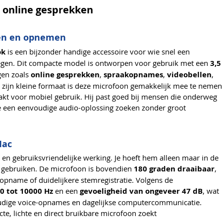
 online gesprekken
ten en opnemen
ok
is een bijzonder handige accessoire voor wie snel een
egen. Dit compacte model is ontworpen voor gebruik met een
3,5
gen zoals
online gesprekken
,
spraakopnames
,
videobellen
,
zijn kleine formaat is deze microfoon gemakkelijk mee te nemen
aakt voor mobiel gebruik. Hij past goed bij mensen die onderweg
ie een eenvoudige audio-oplossing zoeken zonder groot
Mac
e en gebruiksvriendelijke werking. Je hoeft hem alleen maar in de
 gebruiken. De microfoon is bovendien
180 graden draaibaar
,
opname of duidelijkere stemregistratie. Volgens de
0 tot 10000 Hz
en een
gevoeligheid van ongeveer 47 dB
, wat
oudige voice-opnames en dagelijkse computercommunicatie.
e, lichte en direct bruikbare microfoon zoekt