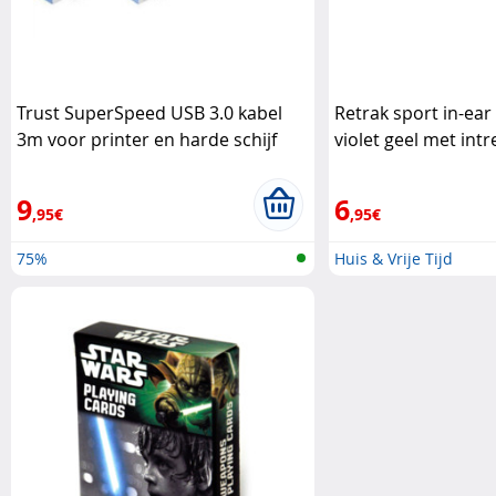
Trust SuperSpeed USB 3.0 kabel
Retrak sport in-ea
3m voor printer en harde schijf
violet geel met int
DeLock
Retrak
9
6
,95€
,95€
75%
Huis & Vrije Tijd