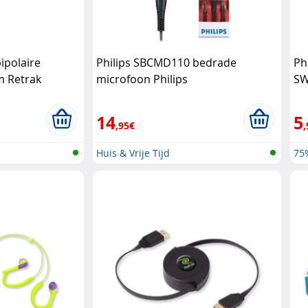
ipolaire
Philips SBCMD110 bedrade
Ph
m Retrak
microfoon Philips
SW
ho
14
5
,95€
,
Huis & Vrije Tijd
75