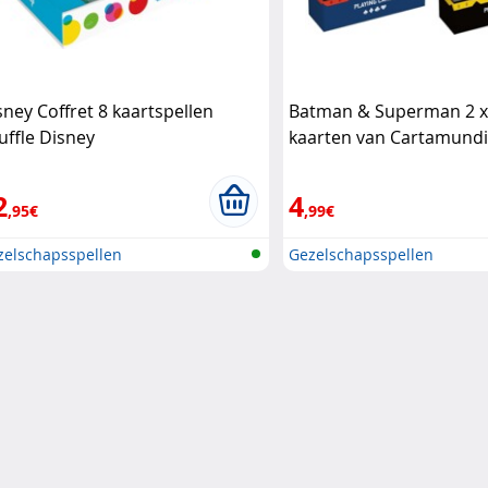
sney Coffret 8 kaartspellen
Batman & Superman 2 x
uffle Disney
kaarten van Cartamund
2
4
,95€
,99€
zelschapsspellen
Gezelschapsspellen