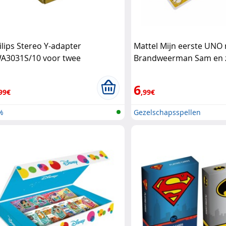
ilips Stereo Y-adapter
Mattel Mijn eerste UNO
A3031S/10 voor twee
Brandweerman Sam en z
ofdtelefoons Philips
vrienden Mattel
6
99€
,99€
%
Gezelschapsspellen