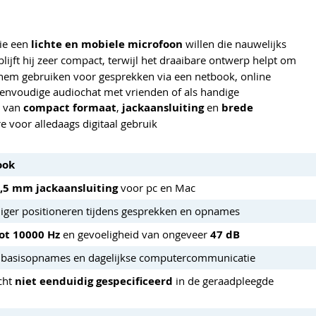
die een
lichte en mobiele microfoon
willen die nauwelijks
lijft hij zeer compact, terwijl het draaibare ontwerp helpt om
t hem gebruiken voor gesprekken via een netbook, online
 eenvoudige audiochat met vrienden of als handige
e van
compact formaat
,
jackaansluiting
en
brede
re voor alledaags digitaal gebruik
ook
,5 mm jackaansluiting
voor pc en Mac
ger positioneren tijdens gesprekken en opnames
ot 10000 Hz
en gevoeligheid van ongeveer
47 dB
s, basisopnames en dagelijkse computercommunicatie
cht
niet eenduidig gespecificeerd
in de geraadpleegde