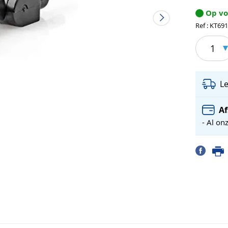
Op v
Ref : KT69
1
L
Af
- Al on