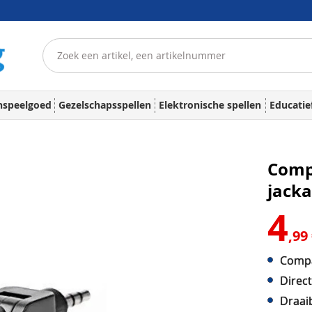
nspeelgoed
Gezelschapsspellen
Elektronische spellen
Educatie
Comp
jacka
4
,99
Compa
Direct
Draai