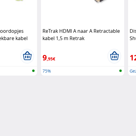
r oordopjes
ReTrak HDMI A naar A Retractable
Di
rekbare kabel
kabel 1,5 m Retrak
Sh
9
1
,95€
75%
Ge