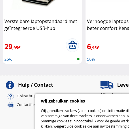
Verstelbare laptopstandaard met
Verhoogde laptops
geïntegreerde USB-hub
beter comfort Ken
Kensington
29
6
,95€
,95€
25%
50%
Hulp / Contact
Leve
Afhaalpunten
Online hulp / FAQ
Pickup-afhaalpu
Wij gebruiken cookies
Contactformulier
Bij u thuis
Wij gebruiken trackers (zoals cookies) om informatie d
Standaard
van sommige van deze trackers is onderworpen aan uw 
Express
Sommige cookies zijn noodzakelijk voor de goede werki
klikken, weigert u de cookies die aan uw toestemming 
L