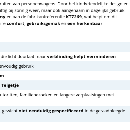
zijruiten van personenwagens. Door het kindvriendelijke design en
uttig bij zonnig weer, maar ook aangenaam in dagelijks gebruik.
my
en aan de fabrikantreferentie
KT7269
, wat helpt om dit
oire
comfort
,
gebruiksgemak
en
een herkenbaar
die licht doorlaat maar
verblinding helpt verminderen
envoudig gebruik
cm
 Teigetje
autoritten, familiebezoeken en langere verplaatsingen met
, gewicht
niet eenduidig gespecificeerd
in de geraadpleegde