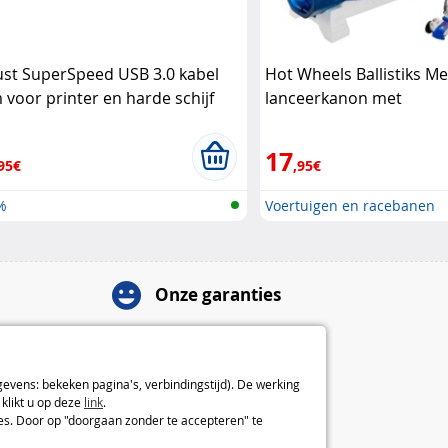
ust SuperSpeed USB 3.0 kabel
Hot Wheels Ballistiks M
 voor printer en harde schijf
lanceerkanon met
Lock
transformeerauto Hot 
17
95€
,95€
%
Voertuigen en racebanen
Onze garanties
Herroepingsrecht van 14 dagen
2 jaar garantie
Over ons
gevens: bekeken pagina's, verbindingstijd). De werking
klikt u op deze
link
.
Algemene verkoopvoorwaarden
ies. Door op "doorgaan zonder te accepteren" te
Juridische informatie