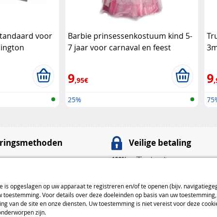
tandaard voor
Barbie prinsessenkostuum kind 5-
Tr
sington
7 jaar voor carnaval en feest
3m
Barbie
De
9
9
,95€
,
25%
75
ringsmethoden
Veilige betaling
100% veilige
betalingen
nt
: 4,99 € van 4 tot 5 dagen
Betaalmethoden
ie is opgeslagen op uw apparaat te registreren en/of te openen (bijv. navigatiege
: 7,99 € van 3 tot 4 dagen
toestemming. Voor details over deze doeleinden op basis van uw toestemming, 
: 9,99 € van 2 tot 3 dagen
ng van de site en onze diensten. Uw toestemming is niet vereist voor deze cook
onderworpen zijn.
everingsmethoden