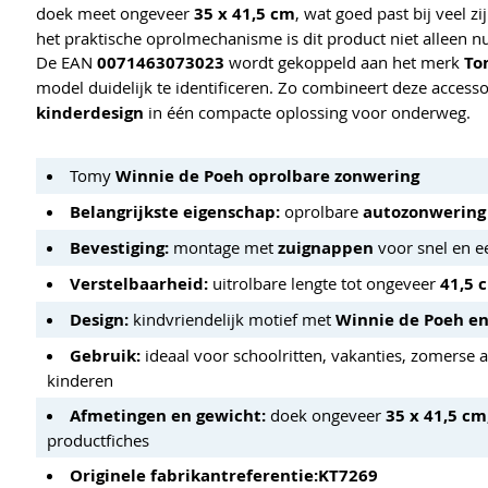
doek meet ongeveer
35 x 41,5 cm
, wat goed past bij veel 
het praktische oprolmechanisme is dit product niet alleen n
De EAN
0071463073023
wordt gekoppeld aan het merk
To
model duidelijk te identificeren. Zo combineert deze access
kinderdesign
in één compacte oplossing voor onderweg.
Tomy
Winnie de Poeh oprolbare zonwering
Belangrijkste eigenschap:
oprolbare
autozonwering
Bevestiging:
montage met
zuignappen
voor snel en e
Verstelbaarheid:
uitrolbare lengte tot ongeveer
41,5 
Design:
kindvriendelijk motief met
Winnie de Poeh en
Gebruik:
ideaal voor schoolritten, vakanties, zomerse 
kinderen
Afmetingen en gewicht:
doek ongeveer
35 x 41,5 cm
productfiches
Originele fabrikantreferentie:
KT7269