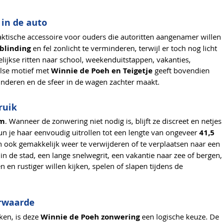
 in de auto
aktische accessoire voor ouders die autoritten aangenamer willen
blinding
en fel zonlicht te verminderen, terwijl er toch nog licht
elijkse ritten naar school, weekenduitstappen, vakanties,
else motief met
Winnie de Poeh en Teigetje
geeft bovendien
 kinderen en de sfeer in de wagen zachter maakt.
ruik
em
. Wanneer de zonwering niet nodig is, blijft ze discreet en netjes
n je haar eenvoudig uitrollen tot een lengte van ongeveer
41,5
en ook gemakkelijk weer te verwijderen of te verplaatsen naar een
in de stad, een lange snelwegrit, een vakantie naar zee of bergen,
 en rustiger willen kijken, spelen of slapen tijdens de
rwaarde
ken, is deze
Winnie de Poeh zonwering
een logische keuze. De