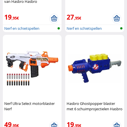
van Hasbro Hasbro
19
27
,95€
,95€
Nerf en schietspellen
Nerf en schietspellen
Nerf Ultra Select motorblaster
Hasbro Ghostpopper blaster
Nerf
met 6 schuimprojectielen Hasbro
49
19
,95€
,95€