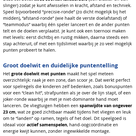
slinger) zodat je kunt afwisselen in kracht, afstand en techniek.
Speel bijvoorbeeld “precisie-ronde” (zo dicht mogelijk bij het
midden), “afstand-ronde” (wie haalt de verste doelafstand) of
“teammodus” waarbij één speler lanceert en de ander punten
telt en de doelen verplaatst. Je kunt ook een toernooi maken
met levels: eerst dichtbij en rustig mikken, daarna steeds een
stap achteruit, of met een tijdslimiet waarbij je zo veel mogelijk
punten probeert te halen.
Groot doelwit en duidelijke puntentelling
Het
grote doelwit met punten
maakt het spel meteen
overzichtelijk: raak je een zone, dan scoor je. Dat werkt perfect
voor spelregels die kinderen zelf bedenken, zoals bonuspunten
voor een “clean hit”, strafpunten als je over de lijn stapt, of een
joker-ronde waarbij je met je niet-dominante hand moet
lanceren. De vliegtuigen hebben een
spanwijdte van ongeveer
23 cm
, wat ze goed zichtbaar maakt tijdens het vliegen en leuk
om te “landen” op ramen, tegels of het doel. Dit speelgoed is
ideaal voor
actief samenspelen
, hand-oogcoördinatie en
energie kwijt kunnen, zonder ingewikkelde montage.