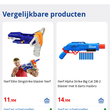
Vergelijkbare producten
Nerf Elite Slingstrike blaster Nerf
Nerf Alpha Strike Big Cat DB-2
blaster met 8 darts Hasbro
11
14
,95€
,95€
Nerf en schietspellen
Nerf en schietspellen