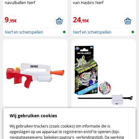
navulballen Nerf
van Hasbro Nerf
9
24
,95€
,95€
Nerf en schietspellen
Nerf en schietspellen
Hasbro Nerf Super Soaker
Hasbro Beyblade X Over Project
Wij gebruiken cookies
Fortnite Burst AR waterblaster
Driger Slash 4-80P tol met
Hasbro
lanceerder Hasbro
Wij gebruiken trackers (zoals cookies) om informatie die is
opgeslagen op uw apparaat te registreren en/of te openen (bijv.
12
8
navigatiegegevens: bekeken pagina's, verbindingstijd). De werking
,95€
,95€