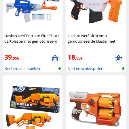
Hasbro Nerf Fortnite Blue Shock
Hasbro Nerf Ultra Amp
dartblaster met gemotoriseerd
gemotoriseerde blaster met
snelvuur Hasbro
magazijn Hasbro
39
18
,95€
,95€
Nerf en schietspellen
Nerf en schietspellen