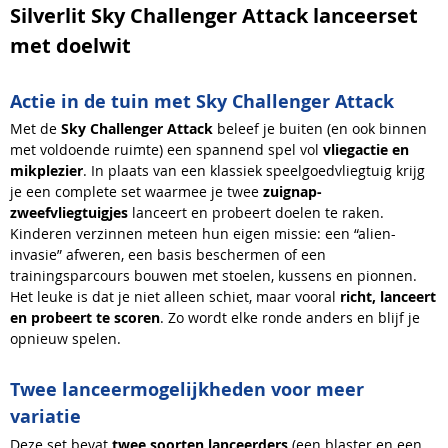
Silverlit Sky Challenger Attack lanceerset
met doelwit
Actie in de tuin met Sky Challenger Attack
Met de
Sky Challenger Attack
beleef je buiten (en ook binnen
met voldoende ruimte) een spannend spel vol
vliegactie en
mikplezier
. In plaats van een klassiek speelgoedvliegtuig krijg
je een complete set waarmee je twee
zuignap-
zweefvliegtuigjes
lanceert en probeert doelen te raken.
Kinderen verzinnen meteen hun eigen missie: een “alien-
invasie” afweren, een basis beschermen of een
trainingsparcours bouwen met stoelen, kussens en pionnen.
Het leuke is dat je niet alleen schiet, maar vooral
richt, lanceert
en probeert te scoren
. Zo wordt elke ronde anders en blijf je
opnieuw spelen.
Twee lanceermogelijkheden voor meer
variatie
Deze set bevat
twee soorten lanceerders
(een blaster en een