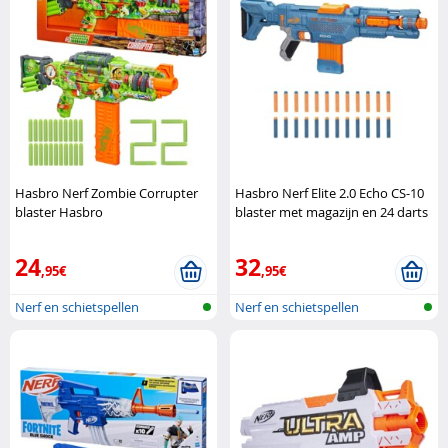
Hasbro Nerf Zombie Corrupter
Hasbro Nerf Elite 2.0 Echo CS-10
blaster Hasbro
blaster met magazijn en 24 darts
Hasbro
24
32
,95€
,95€
Nerf en schietspellen
Nerf en schietspellen