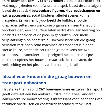
Deze bouwdoos bevat
783 onderdelen
en biedt daardoor heel
wat mogelijkheden voor afwisselend spel. Naast de voertuigen
bevat de set ook
4 beweegbare figuren, 4 gereedschappen en
extra accessoires
, zodat kinderen allerlei scènes kunnen
naspelen. Ze kunnen bijvoorbeeld de bulldozer op de
dieplader zetten, een werkzone organiseren, een transport
voorbereiden, een chauffeur laten vertrekken, een levering op
de werf uitbeelden of de pick-up gebruiken voor snelle
verplaatsingen op het terrein. Ook voor kinderen die graag
verhalen verzinnen rond machines en transport is dit een
sterke keuze, omdat de set uitnodigt tot telkens nieuwe
scenario’s. Zo stimuleert dit speelgoed niet alleen de fijne
motoriek tijdens het bouwen, maar ook de creativiteit, de
verbeelding en het plezier van herhaald gebruik.
Ideaal voor kinderen die graag bouwen en
transport nabootsen
Het sterke thema rond
CAT bouwmachines en zwaar transport
geeft deze set een herkenbare uitstraling die veel kinderen
aanspreekt. De bouwervaring is interessant voor jonge fans van
techniek, voertuigen en constructiespeelgoed, terwijl het