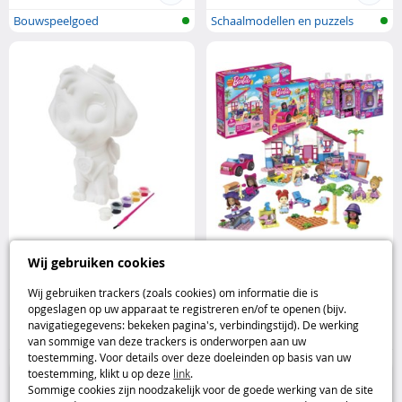
Bouwspeelgoed
Schaalmodellen en puzzels
Skye spaarpot om te schilderen
MEGA Construx Barbie Malibu
Wij gebruiken cookies
(Paw Patrol knutselset)
Building Toys Bundle met 5
Nickelodeon
bouwsets Mega Construx
Wij gebruiken trackers (zoals cookies) om informatie die is
opgeslagen op uw apparaat te registreren en/of te openen (bijv.
13
29
navigatiegegevens: bekeken pagina's, verbindingstijd). De werking
,95€
,95€
van sommige van deze trackers is onderworpen aan uw
toestemming. Voor details over deze doeleinden op basis van uw
25%
Bouwspeelgoed
toestemming, klikt u op deze
link
.
Sommige cookies zijn noodzakelijk voor de goede werking van de site