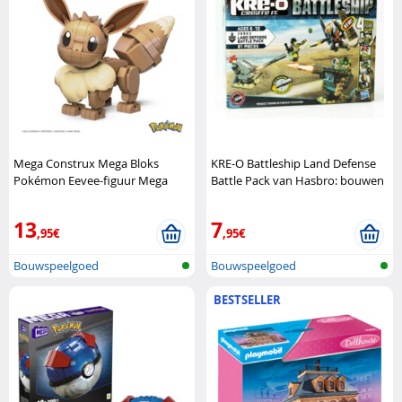
Mega Construx Mega Bloks
KRE-O Battleship Land Defense
Pokémon Eevee-figuur Mega
Battle Pack van Hasbro: bouwen
Bloks
en actie combineren Hasbro
13
7
,95€
,95€
Bouwspeelgoed
Bouwspeelgoed
BESTSELLER