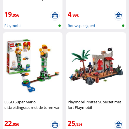
bouwblokken met houtlook SES
Creative
19
4
,95€
,99€
Playmobil
Bouwspeelgoed
LEGO Super Mario
Playmobil Pirates Superset met
uitbreidingsset met de toren van
fort Playmobil
Broer Sumo LEGO
22
25
,95€
,95€