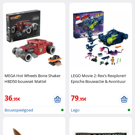
MEGA Hot Wheels Bone Shaker
LEGO Movie 2: Rex’s Rexplorer!
HBD50 bouwset Mattel
Epische Bouwactie & Avontuur
LEGO
36
79
,95€
,95€
Bouwspeelgoed
Lego