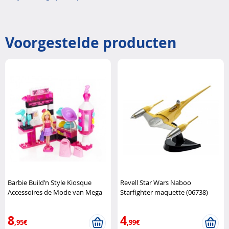
Voorgestelde producten
Barbie Build’n Style Kiosque
Revell Star Wars Naboo
Accessoires de Mode van Mega
Starfighter maquette (06738)
Bloks Mega Bloks
Revell
8
4
,95€
,99€