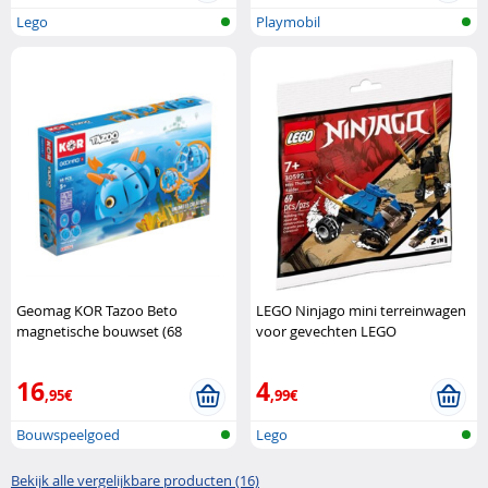
Lego
Playmobil
Geomag KOR Tazoo Beto
LEGO Ninjago mini terreinwagen
magnetische bouwset (68
voor gevechten LEGO
onderdelen) Geomag
16
4
,95€
,99€
Bouwspeelgoed
Lego
Bekijk alle vergelijkbare producten (16)