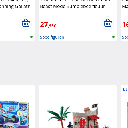
anning Goliath
Beast Mode Bumblebee figuur
Ma
Hasbro
ve
27
1
,95€
Speelfiguren
Spe
BE