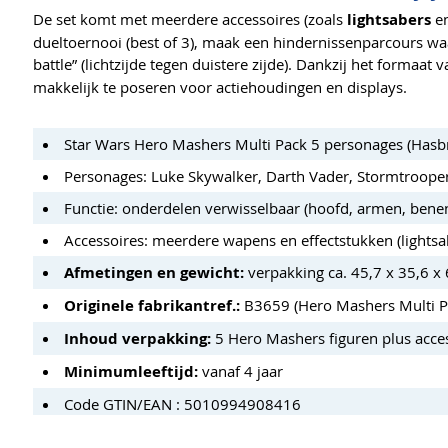
De set komt met meerdere accessoires (zoals
lightsabers
en
dueltoernooi (best of 3), maak een hindernissenparcours wa
battle” (lichtzijde tegen duistere zijde). Dankzij het formaat
makkelijk te poseren voor actiehoudingen en displays.
Star Wars Hero Mashers Multi Pack 5 personages (Hasb
Personages: Luke Skywalker, Darth Vader, Stormtrooper
Functie: onderdelen verwisselbaar (hoofd, armen, benen
Accessoires: meerdere wapens en effectstukken (lightsab
Afmetingen en gewicht:
verpakking ca. 45,7 x 35,6 x 
Originele fabrikantref.:
B3659 (Hero Mashers Multi P
Inhoud verpakking:
5 Hero Mashers figuren plus acces
Minimumleeftijd:
vanaf 4 jaar
Code GTIN/EAN : 5010994908416