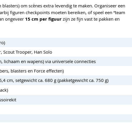
 blasters) om scènes extra levendig te maken. Organiseer een
arbij figuren checkpoints moeten bereiken, of speel een “team
 van ongeveer
15 cm per figuur
zijn ze fijn vast te pakken en
ro)
, Scout Trooper, Han Solo
, lichaam en wapens) via universele connecties
ers, blasters en Force effecten)
6,4 cm, setgewicht ca. 680 g (pakketgewicht ca. 750 g)
ack)
soirekit