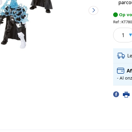
parcou
Op v
Ref : KT78
1
L
Af
- Al on