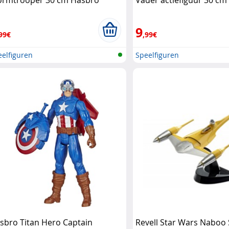
ormtrooper 30 cm Hasbro
Vader actiefiguur 30 c
9
99€
,99€
elfiguren
Speelfiguren
sbro Titan Hero Captain
Revell Star Wars Naboo 