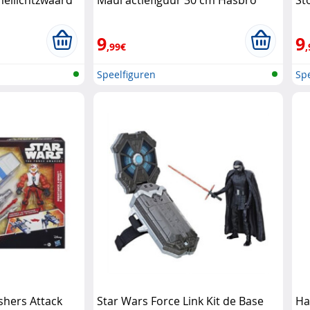
mellichtzwaard
Maul actiefiguur 30 cm Hasbro
St
9
9
,99€
,
Speelfiguren
Spe
shers Attack
Star Wars Force Link Kit de Base
Ha