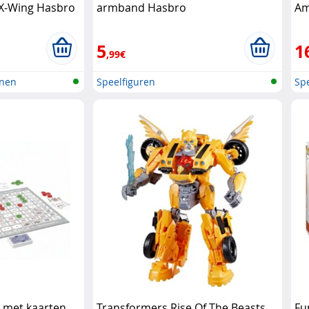
 X-Wing Hasbro
armband Hasbro
Am
5
1
,99€
anen
Speelfiguren
Spe
l met kaarten,
Transformers Rise Of The Beasts
Fu