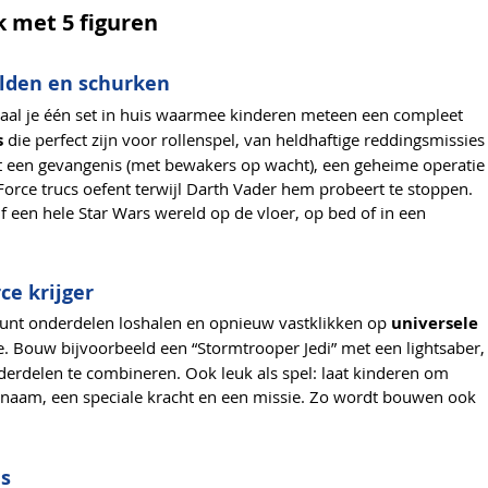
 met 5 figuren
elden en schurken
aal je één set in huis waarmee kinderen meteen een compleet
s
die perfect zijn voor rollenspel, van heldhaftige reddingsmissies
it een gevangenis (met bewakers op wacht), een geheime operatie
Force trucs oefent terwijl Darth Vader hem probeert te stoppen.
 een hele Star Wars wereld op de vloer, op bed of in een
ce krijger
 kunt onderdelen loshalen en opnieuw vastklikken op
universele
. Bouw bijvoorbeeld een “Stormtrooper Jedi” met een lightsaber,
erdelen te combineren. Ook leuk als spel: laat kinderen om
n naam, een speciale kracht en een missie. Zo wordt bouwen ook
es