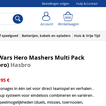
Bestellingen volgen
Hulp & Contact
Account
Winkelwagen
Account
Winkelwagen
f speelgoed
Batterijen, kabels en opladers
Huis & Vrije Tijd
Wars Hero Mashers Multi Pack
bro)
Hasbro
,95 €
onages in één set voor direct teamspel en verhalen .
up systeem voor eindeloos combineren en variëren .
peelmogelijkheden (duels, missies, toernooien,