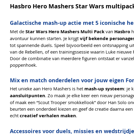
Hasbro Hero Mashers Star Wars multipack
Galactische mash-up actie met 5 iconische h
Met de
Star Wars Hero Mashers Multi Pack
van
Hasbro
h
avontuur kunnen starten. Je krijgt
vijf bekende personage
tot spannende duels. Speel bijvoorbeeld een ontsnapping u
van de Rebellen, of een trainingssessie waarin Luke nieuwe 
Door de combinatie van meerdere figuren ontstaat er vanzelf
poppenhoek.
Mix en match onderdelen voor jouw eigen For
Het unieke aan Hero Mashers is het
mash-up systeem
: je
aansluitpunten
. Zo maak je elke keer een nieuw personage
of maak een “Scout Trooper smokkellook” door Han Solo ond
beurten een onderdeel kiezen en geef de creatie daarna ee
echt
creatief verhalen maken
.
Accessoires voor duels, missies en wedstrijdj