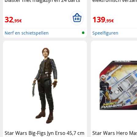
blaster met magazijn en 24 darts
elektronisch verza
Hasbro
van Sabine Hasbro
32
139
,95€
,95€
Nerf en schietspellen
Speelfiguren
Star Wars Big-Figs Jyn Erso 45,7 cm
Star Wars Hero Ma