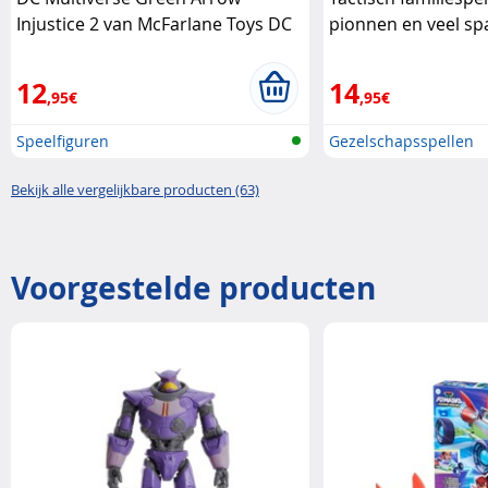
Injustice 2 van McFarlane Toys DC
pionnen en veel sp
12
14
,95€
,95€
Speelfiguren
Gezelschapsspellen
Bekijk alle vergelijkbare producten (63)
Voorgestelde producten