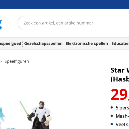
nspeelgoed
Gezelschapsspellen
Elektronische spellen
Educatie
Speelfiguren
Star 
(Has
29
5 pers
Mash-
Veel s