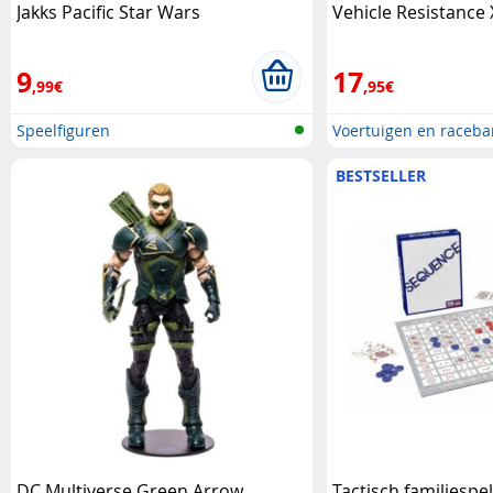
Jakks Pacific Star Wars
Vehicle Resistance
Star Wars
9
17
,99€
,95€
Speelfiguren
Voertuigen en raceb
BESTSELLER
DC Multiverse Green Arrow
Tactisch familiespe