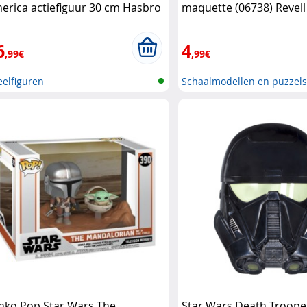
erica actiefiguur 30 cm Hasbro
maquette (06738) Revell
6
4
,99€
,99€
elfiguren
Schaalmodellen en puzzel
nko Pop Star Wars The
Star Wars Death Troope