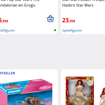
ndalorian en Grogu
Hasbro Star Wars
rzamelfiguren Funko Pop
6
23
,95€
,95€
elfiguren
Speelfiguren
STSELLER