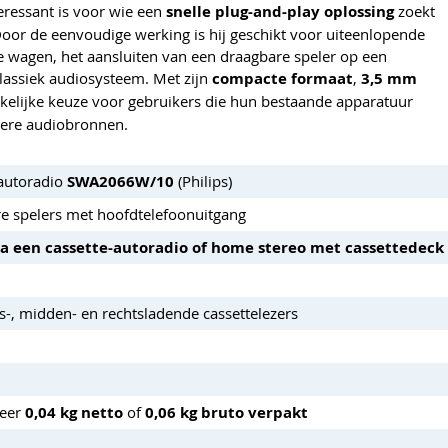
eressant is voor wie een
snelle plug-and-play oplossing
zoekt
Door de eenvoudige werking is hij geschikt voor uiteenlopende
re wagen, het aansluiten van een draagbare speler op een
lassiek audiosysteem. Met zijn
compacte formaat
,
3,5 mm
nkelijke keuze voor gebruikers die hun bestaande apparatuur
nere audiobronnen.
autoradio
SWA2066W/10
(Philips)
e spelers met hoofdtelefoonuitgang
via een cassette-autoradio of home stereo met cassettedeck
s-, midden- en rechtsladende cassettelezers
eer
0,04 kg netto
of
0,06 kg bruto verpakt