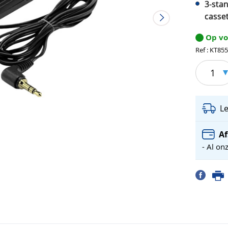
3-stan
casse
Op v
Ref : KT85
1
L
Af
- Al on