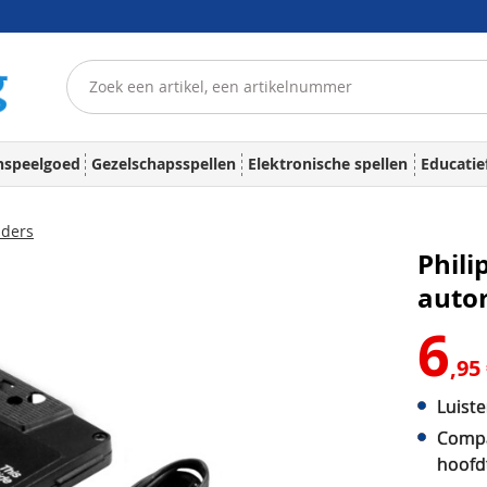
nspeelgoed
Gezelschapsspellen
Elektronische spellen
Educatie
aders
Phili
auto
6
,95
Luiste
Compa
hoofd