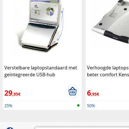
Verstelbare laptopstandaard met
Verhoogde laptops
geïntegreerde USB-hub
beter comfort Ken
Kensington
29
6
,95€
,95€
25%
50%