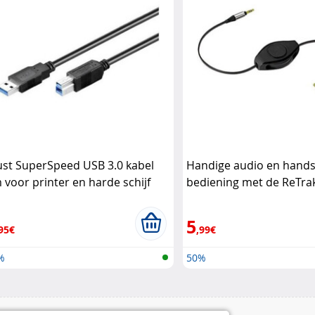
ust SuperSpeed USB 3.0 kabel
Handige audio en hands
 voor printer en harde schijf
bediening met de ReTrak
Lock
mm kabel met microfo R
5
95€
,99€
%
50%