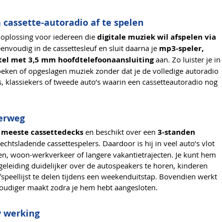
cassette-autoradio af te spelen
oplossing voor iedereen die
digitale muziek wil afspelen via
 eenvoudig in de cassettesleuf en sluit daarna je
mp3-speler,
stel met 3,5 mm hoofdtelefoonaansluiting
aan. Zo luister je in
rboeken of opgeslagen muziek zonder dat je de volledige autoradio
s, klassiekers of tweede auto’s waarin een cassetteautoradio nog
derweg
e meeste cassettedecks
en beschikt over een
3-standen
echtsladende cassettespelers. Daardoor is hij in veel auto’s vlot
ritten, woon-werkverkeer of langere vakantietrajecten. Je kunt hem
leiding duidelijker over de autospeakers te horen, kinderen
 afspeellijst te delen tijdens een weekenduitstap. Bovendien werkt
voudiger maakt zodra je hem hebt aangesloten.
y werking