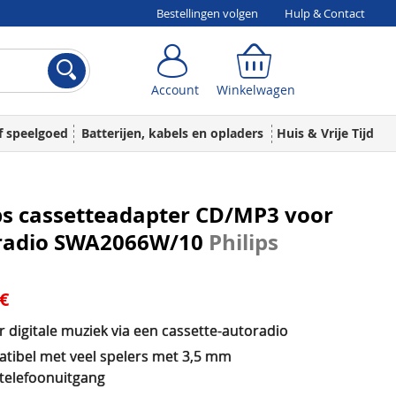
Bestellingen volgen
Hulp & Contact
Account
Winkelwagen
Account
Winkelwagen
f speelgoed
Batterijen, kabels en opladers
Huis & Vrije Tijd
ps cassetteadapter CD/MP3 voor
radio SWA2066W/10
Philips
 €
r digitale muziek via een cassette-autoradio
tibel met veel spelers met 3,5 mm
telefoonuitgang