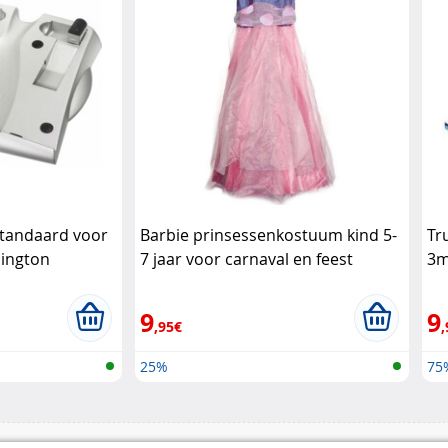
tandaard voor
Barbie prinsessenkostuum kind 5-
Tr
sington
7 jaar voor carnaval en feest
3m
Barbie
De
9
9
,95€
,
25%
75