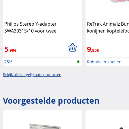
Philips Stereo Y-adapter
ReTrak Animalz Bun
SWA3031S/10 voor twee
konijnen koptelefo
hoofdtelefoons Philips
Retrak
5
9
,99€
,95€
75%
Robots en spellen
Bekijk alle vergelijkbare producten
Voorgestelde producten