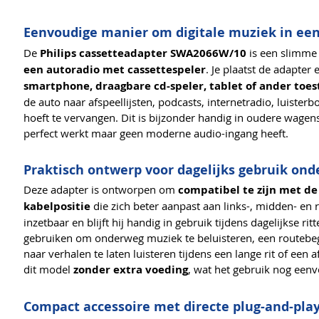
Eenvoudige manier om digitale muziek in een 
De
Philips cassetteadapter SWA2066W/10
is een slimme 
een autoradio met cassettespeler
. Je plaatst de adapter
smartphone, draagbare cd-speler, tablet of ander toe
de auto naar afspeellijsten, podcasts, internetradio, luiste
hoeft te vervangen. Dit is bijzonder handig in oudere wagen
perfect werkt maar geen moderne audio-ingang heeft.
Praktisch ontwerp voor dagelijks gebruik on
Deze adapter is ontworpen om
compatibel te zijn met d
kabelpositie
die zich beter aanpast aan links-, midden- en r
inzetbaar en blijft hij handig in gebruik tijdens dagelijkse 
gebruiken om onderweg muziek te beluisteren, een routebege
naar verhalen te laten luisteren tijdens een lange rit of een
dit model
zonder extra voeding
, wat het gebruik nog een
Compact accessoire met directe plug-and-pla