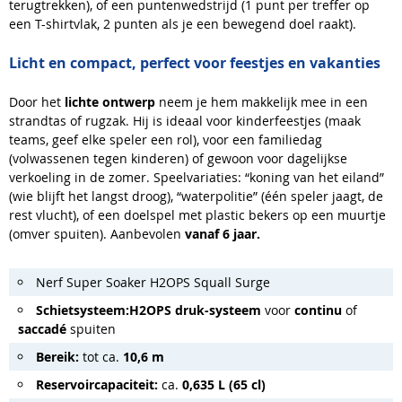
terugtrekken), of een puntenwedstrijd (1 punt per treffer op
een T-shirtvlak, 2 punten als je een bewegend doel raakt).
Licht en compact, perfect voor feestjes en vakanties
Door het
lichte ontwerp
neem je hem makkelijk mee in een
strandtas of rugzak. Hij is ideaal voor kinderfeestjes (maak
teams, geef elke speler een rol), voor een familiedag
(volwassenen tegen kinderen) of gewoon voor dagelijkse
verkoeling in de zomer. Speelvariaties: “koning van het eiland”
(wie blijft het langst droog), “waterpolitie” (één speler jaagt, de
rest vlucht), of een doelspel met plastic bekers op een muurtje
(omver spuiten). Aanbevolen
vanaf 6 jaar.
Nerf Super Soaker H2OPS Squall Surge
Schietsysteem:
H2OPS druk-systeem
voor
continu
of
saccadé
spuiten
Bereik:
tot ca.
10,6 m
Reservoircapaciteit:
ca.
0,635 L (65 cl)