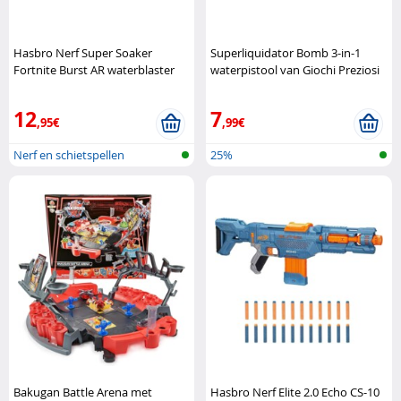
Hasbro Nerf Super Soaker
Superliquidator Bomb 3-in-1
Fortnite Burst AR waterblaster
waterpistool van Giochi Preziosi
Hasbro
Giochi Preziosi
12
7
,95€
,99€
Nerf en schietspellen
25%
Bakugan Battle Arena met
Hasbro Nerf Elite 2.0 Echo CS-10