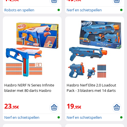
Robots en spellen
Nerf en schietspellen
Hasbro NERF N Series Infinite
Hasbro Nerf Elite 2.0 Loadout
blaster met 80 darts Hasbro
Pack - 3 blasters met 14 darts
Hasbro
23
19
,95€
,95€
Nerf en schietspellen
Nerf en schietspellen