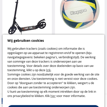
Bibee Pump Zwart step voor
KAPPA T8 volleybal - maat 5
Wij gebruiken cookies
dagelijks gebruik Bibee
KAPPA
Wij gebruiken trackers (zoals cookies) om informatie die is
opgeslagen op uw apparaat te registreren en/of te openen (bijv.
59
9
navigatiegegevens: bekeken pagina's, verbindingstijd). De werking
,95€
,95€
van sommige van deze trackers is onderworpen aan uw
toestemming. Voor details over deze doeleinden op basis van uw
25%
Buitenspellen
toestemming, klikt u op deze
link
.
Sommige cookies zijn noodzakelijk voor de goede werking van de site
en onze diensten. Uw toestemming is niet vereist voor deze cookies.
Door op "doorgaan zonder te accepteren" te klikken, weigert u de
Hulp / Contact
cookies die aan uw toestemming onderworpen zijn.
U kunt uw toestemming op elk moment intrekken door op de link in
ons privacybeleid te klikken. Klik
hier
voor meer informatie.
Leveringsmethoden