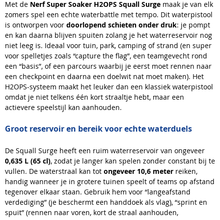
Met de
Nerf Super Soaker H2OPS Squall Surge
maak je van elk
zomers spel een echte waterbattle met tempo. Dit waterpistool
is ontworpen voor
doorlopend schieten onder druk
: je pompt
en kan daarna blijven spuiten zolang je het waterreservoir nog
niet leeg is. Ideaal voor tuin, park, camping of strand (en super
voor spelletjes zoals “capture the flag”, een teamgevecht rond
een “basis”, of een parcours waarbij je eerst moet rennen naar
een checkpoint en daarna een doelwit nat moet maken). Het
H2OPS-systeem maakt het leuker dan een klassiek waterpistool
omdat je niet telkens één kort straaltje hebt, maar een
actievere speelstijl kan aanhouden.
Groot reservoir en bereik voor echte waterduels
De Squall Surge heeft een ruim waterreservoir van ongeveer
0,635 L (65 cl)
, zodat je langer kan spelen zonder constant bij te
vullen. De waterstraal kan tot
ongeveer 10,6 meter
reiken,
handig wanneer je in grotere tuinen speelt of teams op afstand
tegenover elkaar staan. Gebruik hem voor “langeafstand
verdediging” (je beschermt een handdoek als vlag), “sprint en
spuit” (rennen naar voren, kort de straal aanhouden,