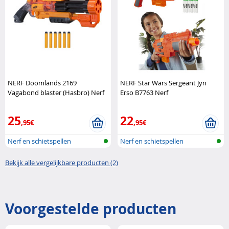
NERF Doomlands 2169
NERF Star Wars Sergeant Jyn
Vagabond blaster (Hasbro) Nerf
Erso B7763 Nerf
25
22
,95€
,95€
Nerf en schietspellen
Nerf en schietspellen
Bekijk alle vergelijkbare producten (2)
Voorgestelde producten