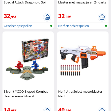
Special Attack Dragonoid Spin
blaster met magazijn en 24 darts
Master
Hasbro
32
32
,95€
,95€
Gezelschapsspellen
Nerf en schietspellen
Silverlit YCOO Biopod Kombat
Nerf Ultra Select motorblaster
deluxe arena Silverlit
Nerf
14
49
,95€
,95€