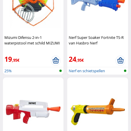
Mizumi Difensu 2-in-1
Nerf Super Soaker Fortnite TS-R
waterpistool met schild MIZUMI
van Hasbro Nerf
19
24
,95€
,95€
25%
Nerf en schietspellen