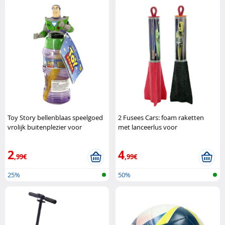
Toy Story bellenblaas speelgoed
2 Fusees Cars: foam raketten
vrolijk buitenplezier voor
met lanceerlus voor
kinderen Giochi Preziosi
buitenspelen Disney
2
4
,99€
,99€
25%
50%