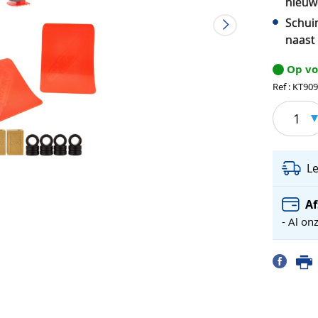
nieuw
Schui
naast 
Op v
Ref : KT90
1
L
Af
- Al on