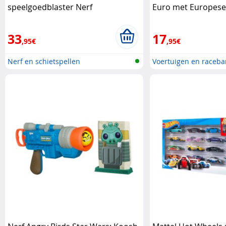
speelgoedblaster Nerf
Euro met Europese
Hot Wheels
33
17
,95€
,95€
Nerf en schietspellen
Voertuigen en raceb