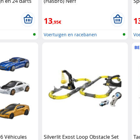
jn en 24 darts
(Hasbro) Nerf
Sp
St
13
1
,95€
Voertuigen en racebanen
Vo
BE
 6 Véhicules
Silverlit Exost Loop Obstacle Set
Ta