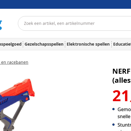
nspeelgoed
Gezelschapsspellen
Elektronische spellen
Educatie
 en racebanen
NERF 
(alle
21
Gemot
snelle
Stunt