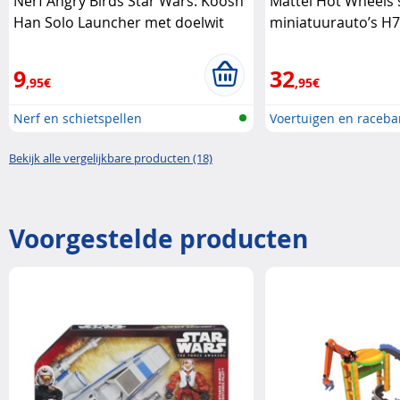
Nerf Angry Birds Star Wars: Koosh
Mattel Hot Wheels 
Han Solo Launcher met doelwit
miniatuurauto’s H7
Hasbro
9
32
,95€
,95€
Nerf en schietspellen
Voertuigen en raceb
Bekijk alle vergelijkbare producten (18)
Voorgestelde producten