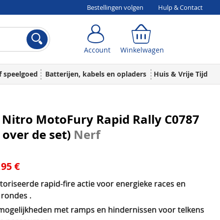
Bestellingen volgen
Hulp & Contact
Account
Winkelwagen
Account
Winkelwagen
f speelgoed
Batterijen, kabels en opladers
Huis & Vrije Tijd
Nitro MotoFury Rapid Rally C0787
s over de set)
Nerf
,95 €
oriseerde rapid-fire actie voor energieke races en
 rondes .
mogelijkheden met ramps en hindernissen voor telkens