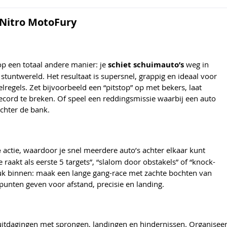
 Nitro MotoFury
op een totaal andere manier: je
schiet schuimauto’s
weg in
stuntwereld. Het resultaat is supersnel, grappig en ideaal voor
regels. Zet bijvoorbeeld een “pitstop” op met bekers, laat
ecord te breken. Of speel een reddingsmissie waarbij een auto
achter de bank.
e
actie, waardoor je snel meerdere auto’s achter elkaar kunt
raakt als eerste 5 targets”, “slalom door obstakels” of “knock-
k leuk binnen: maak een lange gang-race met zachte bochten van
 punten geven voor afstand, precisie en landing.
we uitdagingen met sprongen, landingen en hindernissen. Organisee