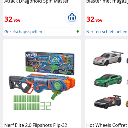
Attack Dragonoid Spin Master
blaster met magazi
Hasbro
32
32
,95€
,95€
Gezelschapsspellen
Nerf en schietspellen
Nerf Elite 2.0 Flipshots Flip-32
Hot Wheels Coffret