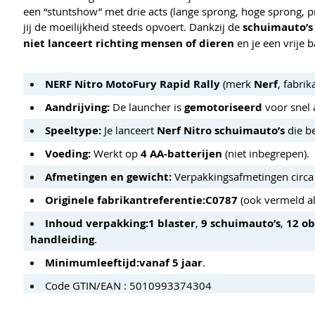
een “stuntshow” met drie acts (lange sprong, hoge sprong, pre
jij de moeilijkheid steeds opvoert. Dankzij de
schuimauto’s
niet lanceert richting mensen of dieren
en je een vrije 
NERF Nitro MotoFury Rapid Rally
(merk
Nerf
, fabri
Aandrijving:
De launcher is
gemotoriseerd
voor snel a
Speeltype:
Je lanceert
Nerf Nitro schuimauto’s
die be
Voeding:
Werkt op
4 AA-batterijen
(niet inbegrepen).
Afmetingen en gewicht:
Verpakkingsafmetingen circ
Originele fabrikantreferentie:
C0787
(ook vermeld a
Inhoud verpakking:
1 blaster
,
9 schuimauto’s
,
12 ob
handleiding
.
Minimumleeftijd:
vanaf 5 jaar
.
Code GTIN/EAN : 5010993374304