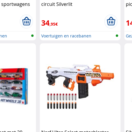
 sportwagens
circuit Silverlit
pi
34
1
,95€
anen
Voertuigen en racebanen
Ge