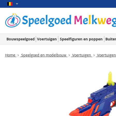
Bouwspeelgoed
Voertuigen
Speelfiguren en poppen
Buite
Home
Speelgoed en modelbouw
Voertuigen
Voertuigen