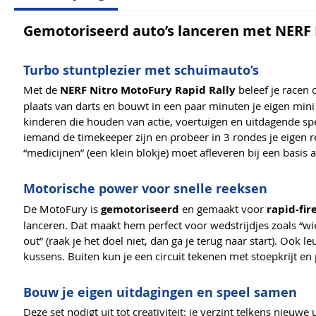
Gemotoriseerd auto’s lanceren met NERF
Turbo stuntplezier met schuimauto’s
Met de
NERF Nitro MotoFury Rapid Rally
beleef je racen 
plaats van darts en bouwt in een paar minuten je eigen mini 
kinderen die houden van actie, voertuigen en uitdagende spel
iemand de timekeeper zijn en probeer in 3 rondes je eigen r
“medicijnen” (een klein blokje) moet afleveren bij een basis 
Motorische power voor snelle reeksen
De MotoFury is
gemotoriseerd
en gemaakt voor
rapid-fir
lanceren. Dat maakt hem perfect voor wedstrijdjes zoals “wie 
out” (raak je het doel niet, dan ga je terug naar start). Oo
kussens. Buiten kun je een circuit tekenen met stoepkrijt en
Bouw je eigen uitdagingen en speel samen
Deze set nodigt uit tot creativiteit: je verzint telkens nieu