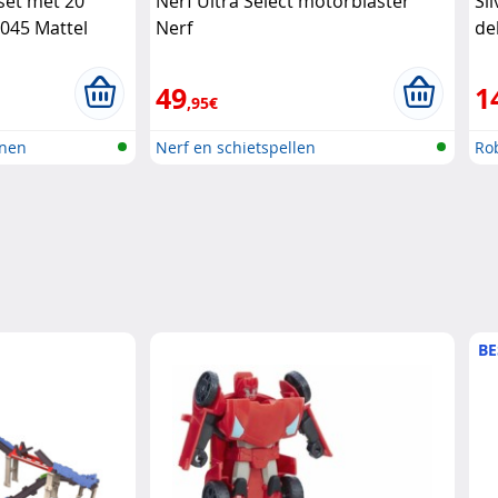
set met 20
Nerf Ultra Select motorblaster
Si
045 Mattel
Nerf
de
49
1
,95€
anen
Nerf en schietspellen
Rob
BE