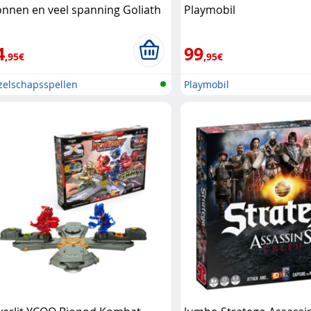
onnen en veel spanning Goliath
Playmobil
4
99
,95€
,95€
zelschapsspellen
Playmobil