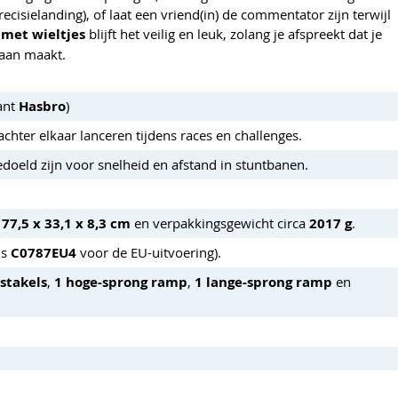
cisielanding), of laat een vriend(in) de commentator zijn terwijl
 met wieltjes
blijft het veilig en leuk, zolang je afspreekt dat je
baan maakt.
kant
Hasbro
)
chter elkaar lanceren tijdens races en challenges.
doeld zijn voor snelheid en afstand in stuntbanen.
a
77,5 x 33,1 x 8,3 cm
en verpakkingsgewicht circa
2017 g
.
ls
C0787EU4
voor de EU-uitvoering).
stakels
,
1 hoge-sprong ramp
,
1 lange-sprong ramp
en