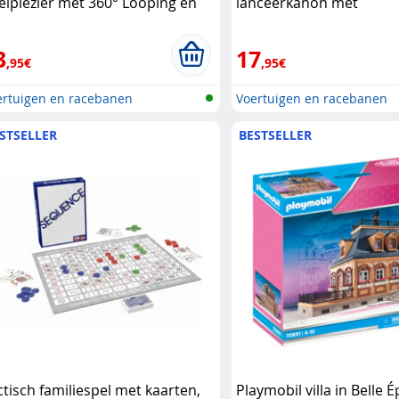
elplezier met 360° Looping en
lanceerkanon met
unts Nerf
transformeerauto Hot 
3
17
,95€
,95€
ertuigen en racebanen
Voertuigen en racebanen
STSELLER
BESTSELLER
ctisch familiespel met kaarten,
Playmobil villa in Belle É