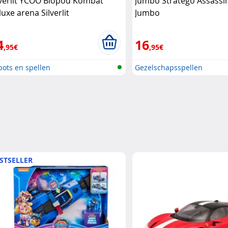
lverlit YCOO Biopod Kombat
Jumbo Stratego Assassi
luxe arena Silverlit
Jumbo
4
16
,95€
,95€
ots en spellen
Gezelschapsspellen
STSELLER