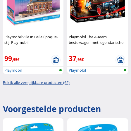
Playmobil villa in Belle Époque-
Playmobil The A-Team
stijl Playmobil
bestelwagen met legendarische
helden Playmobil
99
37
,95€
,95€
Playmobil
Playmobil
Bekijk alle vergelijkbare producten (62)
Voorgestelde producten