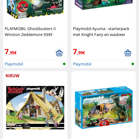
PLAYMOBIL Ghostbusters II
Playmobil Ayuma - starterpack
Winston Zeddemore 9349
met Knight Fairy en wasbeer
Playmobil
Playmobil
7
7
,95€
,99€
Playmobil
Playmobil
NIEUW