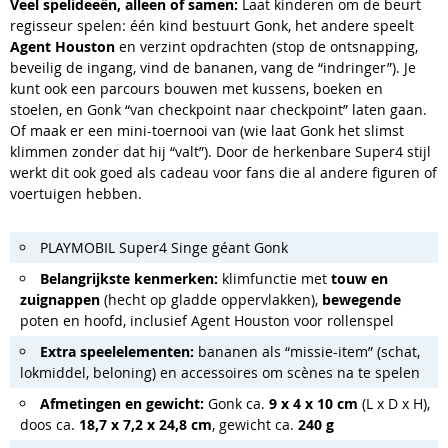
Veel spelideeën, alleen of samen:
Laat kinderen om de beurt
regisseur spelen: één kind bestuurt Gonk, het andere speelt
Agent Houston
en verzint opdrachten (stop de ontsnapping,
beveilig de ingang, vind de bananen, vang de “indringer”). Je
kunt ook een parcours bouwen met kussens, boeken en
stoelen, en Gonk “van checkpoint naar checkpoint” laten gaan.
Of maak er een mini-toernooi van (wie laat Gonk het slimst
klimmen zonder dat hij “valt”). Door de herkenbare Super4 stijl
werkt dit ook goed als cadeau voor fans die al andere figuren of
voertuigen hebben.
PLAYMOBIL Super4 Singe géant Gonk
Belangrijkste kenmerken:
klimfunctie met
touw en
zuignappen
(hecht op gladde oppervlakken),
bewegende
poten en hoofd, inclusief Agent Houston voor rollenspel
Extra speelelementen:
bananen als “missie-item” (schat,
lokmiddel, beloning) en accessoires om scènes na te spelen
Afmetingen en gewicht:
Gonk ca.
9 x 4 x 10 cm
(L x D x H),
doos ca.
18,7 x 7,2 x 24,8 cm
, gewicht ca.
240 g