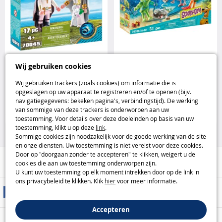
PLAYMOBIL Dragons Astrid en
Playmobil 70708 Scooby-Doo
Wij gebruiken cookies
Harold 70045 (bruiloftsscène)
met Kapitein Cutler Playmobil
voor fantasierijk roll Playmobil
Wij gebruiken trackers (zoals cookies) om informatie die is
opgeslagen op uw apparaat te registreren en/of te openen (bijv.
5
8
navigatiegegevens: bekeken pagina's, verbindingstijd). De werking
,99€
,99€
van sommige van deze trackers is onderworpen aan uw
toestemming. Voor details over deze doeleinden op basis van uw
Playmobil
Playmobil
toestemming, klikt u op deze
link
.
Sommige cookies zijn noodzakelijk voor de goede werking van de site
en onze diensten. Uw toestemming is niet vereist voor deze cookies.
Door op "doorgaan zonder te accepteren" te klikken, weigert u de
Hulp / Contact
cookies die aan uw toestemming onderworpen zijn.
U kunt uw toestemming op elk moment intrekken door op de link in
ons privacybeleid te klikken. Klik
hier
voor meer informatie.
Leveringsmethoden
Accepteren