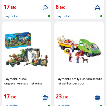
17
8
,95€
,99€
Playmobil
Playmobil
Playmobil 71454
Playmobil Family Fun familieauto
jungleverkenners met ruïne
met aanhanger voor
Playmobil
boottransport Playmobil
17
23
,95€
,95€
Playmobil
Playmobil