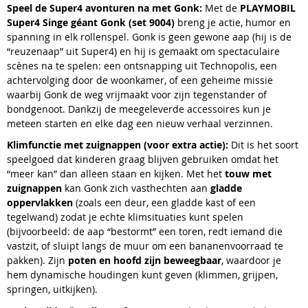
Speel de Super4 avonturen na met Gonk:
Met de
PLAYMOBIL
Super4 Singe géant Gonk (set 9004)
breng je actie, humor en
spanning in elk rollenspel. Gonk is geen gewone aap (hij is de
“reuzenaap” uit Super4) en hij is gemaakt om spectaculaire
scènes na te spelen: een ontsnapping uit Technopolis, een
achtervolging door de woonkamer, of een geheime missie
waarbij Gonk de weg vrijmaakt voor zijn tegenstander of
bondgenoot. Dankzij de meegeleverde accessoires kun je
meteen starten en elke dag een nieuw verhaal verzinnen.
Klimfunctie met zuignappen (voor extra actie):
Dit is het soort
speelgoed dat kinderen graag blijven gebruiken omdat het
“meer kan” dan alleen staan en kijken. Met het
touw met
zuignappen
kan Gonk zich vasthechten aan
gladde
oppervlakken
(zoals een deur, een gladde kast of een
tegelwand) zodat je echte klimsituaties kunt spelen
(bijvoorbeeld: de aap “bestormt” een toren, redt iemand die
vastzit, of sluipt langs de muur om een bananenvoorraad te
pakken). Zijn
poten en hoofd zijn beweegbaar
, waardoor je
hem dynamische houdingen kunt geven (klimmen, grijpen,
springen, uitkijken).