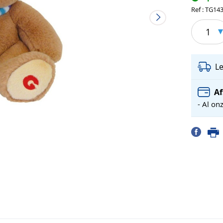
Ref : TG14
1
L
Af
- Al on