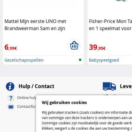
Mattel Mijn eerste UNO met
Fisher-Price Mon T
Brandweerman Sam en zijn
en 1 speelmat voor
vrienden
Mattel
Price
6
39
,99€
,95€
Gezelschapsspellen
Babyspeelgoed
Hulp / Contact
Leve
Afhaalpunten
Online hulp / FAQ
Pickup-afhaalpu
Wij gebruiken cookies
Contactformulier
Bij u thuis
Wij gebruiken trackers (zoals cookies) om informatie d
Standaard
van sommige van deze trackers is onderworpen aan uw 
Express
Sommige cookies zijn noodzakelijk voor de goede werki
klikken, weigert u de cookies die aan uw toestemming 
L