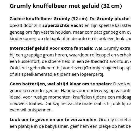
Grumly knuffelbeer met geluid (32 cm)
Zachte knuffelbeer Grumly (32 cm)
: De
Grumly pluche 
opvalt door zijn
superzachte vacht
en zijn speelse karakt
genoeg om fijn vast te houden, maar compact genoeg om ov
kinderkamer, op de bank of in de auto en is ook een leuk ca
Interactief geluid voor extra fantasie
: Wat Grumly extra
hij een grappige grom horen, waardoor rollenspel en verhal
een kussenfort, de stoere held in een zelfbedacht avontuur,
Ook leuk: gebruik hem bij voorlezen (Grumly reageert op spa
of als speelkameraadje tijdens een logeerpartij.
Geen batterijen, wel altijd klaar om te spelen
: Deze kn
gebruiken zonder gedoe. Handig voor onderweg, op vakantie,
ideaal voor rustige momenten: knuffelen tijdens een midda
nieuwe situaties. Dankzij het zachte materiaal is hij ook fijn
even wil ontspannen.
Leuk om te geven en om te verzamelen
: Grumly is niet 
een plankje in de babykamer, geef hem een plekje op het be