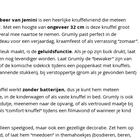
beer van Jemini
is een heerlijke knuffelvriend die meteen
er. Met een hoogte van
ongeveer 32 cm
is deze knuffel groot
eral mee naartoe te nemen. Grumly past perfect in de
deau voor een verjaardag, kraamfeest of als verrassing “zomaar”.
 leuk maakt, is de
geluidsfunctie
. Als je op zijn buik drukt, laat
en nog levendiger worden. Laat Grumly de “bewaker” zijn van
 of de komische sidekick tijdens een poppenkast met knuffels.
nnende stukken), bij verstoppertje (grom als je gevonden bent)
uffel werkt
zonder batterijen
, dus je kunt hem meteen
 in de kinderwagen of als vaste knuffel in bed. Grumly is ook
gdutje, meenemen naar de opvang, of als vertrouwd maatje bij
 als “comfort-knuffel” tijdens een filmavond of wanneer je kind
alleen speelgoed, maar ook een gezellige decoratie. Zet hem op
d, of laat hem “meedoen” in themahoekjes (bosdieren, beren,