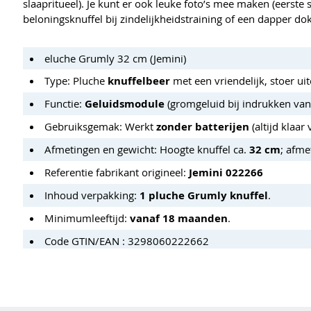
slaapritueel). Je kunt er ook leuke foto’s mee maken (eerst
beloningsknuffel bij zindelijkheidstraining of een dapper do
eluche Grumly 32 cm (Jemini)
Type: Pluche
knuffelbeer
met een vriendelijk, stoer uite
Functie:
Geluidsmodule
(gromgeluid bij indrukken van
Gebruiksgemak: Werkt
zonder batterijen
(altijd klaa
Afmetingen en gewicht: Hoogte knuffel ca.
32 cm
; afme
Referentie fabrikant origineel:
Jemini 022266
Inhoud verpakking:
1 pluche Grumly knuffel
.
Minimumleeftijd:
vanaf 18 maanden
.
Code GTIN/EAN : 3298060222662