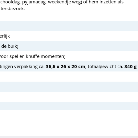
e schooldag, pyjamadag, weekendje weg) of hem inzetten als
ktersbezoek.
rlijk
 de buik)
r voor spel en knuffelmomenten)
tingen verpakking ca.
36,6 x 26 x 20 cm
; totaalgewicht ca.
340 g