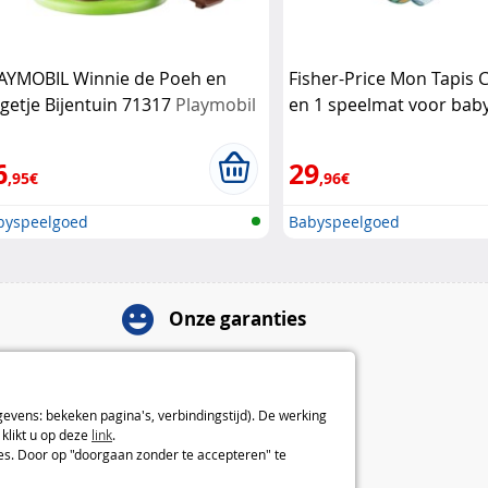
AYMOBIL Winnie de Poeh en
Fisher-Price Mon Tapis 
igetje Bijentuin 71317
Playmobil
en 1 speelmat voor baby
(Refurbished)
Fisher-Pri
6
29
,95€
,96€
byspeelgoed
Babyspeelgoed
Onze garanties
Herroepingsrecht van 14 dagen
2 jaar garantie
Over ons
gevens: bekeken pagina's, verbindingstijd). De werking
klikt u op deze
link
.
Algemene verkoopvoorwaarden
ies. Door op "doorgaan zonder te accepteren" te
Juridische informatie