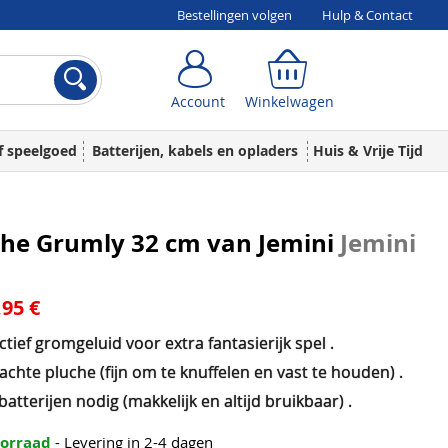
Bestellingen volgen
Hulp & Contact
Account
Winkelwagen
Account
Winkelwagen
f speelgoed
Batterijen, kabels en opladers
Huis & Vrije Tijd
che Grumly 32 cm van Jemini
Jemini
,95 €
ctief gromgeluid voor extra fantasierijk spel .
achte pluche (fijn om te knuffelen en vast te houden) .
atterijen nodig (makkelijk en altijd bruikbaar) .
oorraad
- Levering in 2-4 dagen