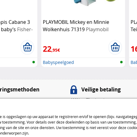
apis Cabane 3
PLAYMOBIL Mickey en Minnie
PL
 baby’s
Fisher-
Wolkenhuis 71319
Playmobil
Te
22
1
,95€
Babyspeelgoed
Ba
ringsmethoden
Veilige betaling
100% veilige
betalingen
nt
: 4,99 € van 4 tot 5 dagen
Betaalmethoden
ie is opgeslagen op uw apparaat te registreren en/of te openen (bijv. navigatiege
: 7,99 € van 3 tot 4 dagen
toestemming. Voor details over deze doeleinden op basis van uw toestemming, 
: 9,99 € van 2 tot 3 dagen
ng van de site en onze diensten. Uw toestemming is niet vereist voor deze cook
onderworpen zijn.
everingsmethoden