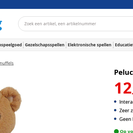
nspeelgoed
Gezelschapsspellen
Elektronische spellen
Educatie
nuffels
Pelu
12
Intera
Zeer z
Geen b
Op v