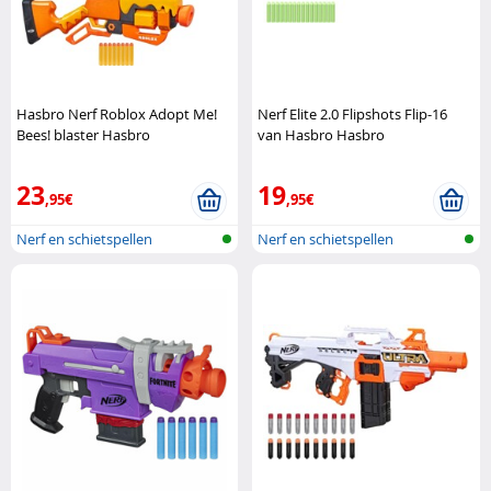
Hasbro Nerf Roblox Adopt Me!
Nerf Elite 2.0 Flipshots Flip-16
Bees! blaster Hasbro
van Hasbro Hasbro
23
19
,95€
,95€
Nerf en schietspellen
Nerf en schietspellen