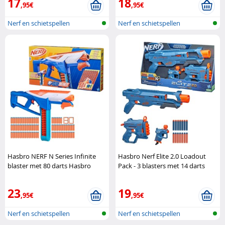
17
18
,95€
,95€
Nerf en schietspellen
Nerf en schietspellen
Hasbro NERF N Series Infinite
Hasbro Nerf Elite 2.0 Loadout
blaster met 80 darts Hasbro
Pack - 3 blasters met 14 darts
Hasbro
23
19
,95€
,95€
Nerf en schietspellen
Nerf en schietspellen