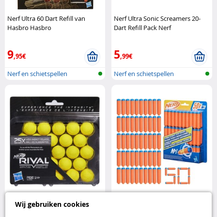
Nerf Ultra 60 Dart Refill van
Nerf Ultra Sonic Screamers 20-
Hasbro Hasbro
Dart Refill Pack Nerf
9
5
,95€
,99€
Nerf en schietspellen
Nerf en schietspellen
Hasbro Nerf Rival
Hasbro Nerf 50 N1
Wij gebruiken cookies
navulverpakking met 25
schuimdartpijlen voor blasters