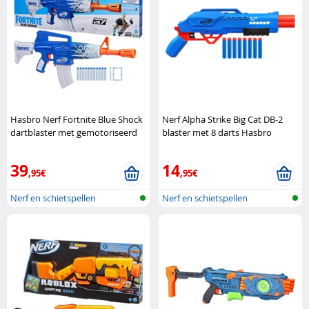
Hasbro Nerf Fortnite Blue Shock
Nerf Alpha Strike Big Cat DB-2
dartblaster met gemotoriseerd
blaster met 8 darts Hasbro
snelvuur Hasbro
39
14
,95€
,95€
Nerf en schietspellen
Nerf en schietspellen