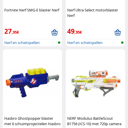
Fortnite Nerf SMG-E blaster Nerf
Nerf Ultra Select motorblaster
Nerf
27
49
,95€
,95€
Nerf en schietspellen
Nerf en schietspellen
Hasbro Ghostpopper blaster
NERF Modulus BattleScout
met 6 schuimprojectielen Hasbro
B1756 (ICS-10) met 720p camera