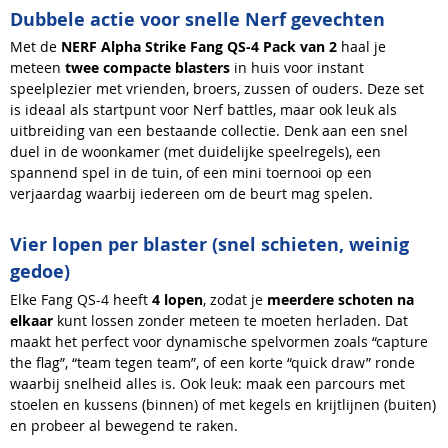
Dubbele actie voor snelle Nerf gevechten
Met de
NERF Alpha Strike Fang QS-4 Pack van 2
haal je
meteen
twee compacte blasters
in huis voor instant
speelplezier met vrienden, broers, zussen of ouders. Deze set
is ideaal als startpunt voor Nerf battles, maar ook leuk als
uitbreiding van een bestaande collectie. Denk aan een snel
duel in de woonkamer (met duidelijke speelregels), een
spannend spel in de tuin, of een mini toernooi op een
verjaardag waarbij iedereen om de beurt mag spelen.
Vier lopen per blaster (snel schieten, weinig
gedoe)
Elke Fang QS-4 heeft
4 lopen
, zodat je
meerdere schoten na
elkaar
kunt lossen zonder meteen te moeten herladen. Dat
maakt het perfect voor dynamische spelvormen zoals “capture
the flag”, “team tegen team”, of een korte “quick draw” ronde
waarbij snelheid alles is. Ook leuk: maak een parcours met
stoelen en kussens (binnen) of met kegels en krijtlijnen (buiten)
en probeer al bewegend te raken.