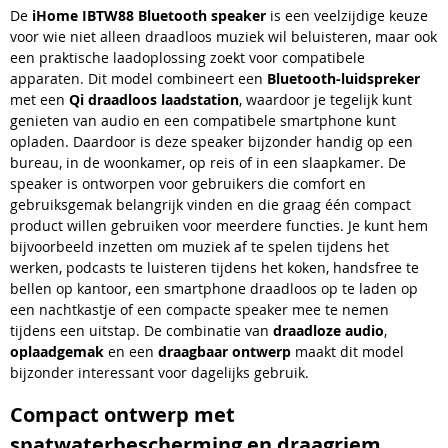
De
iHome IBTW88 Bluetooth speaker
is een veelzijdige keuze
voor wie niet alleen draadloos muziek wil beluisteren, maar ook
een praktische laadoplossing zoekt voor compatibele
apparaten. Dit model combineert een
Bluetooth-luidspreker
met een
Qi draadloos laadstation
, waardoor je tegelijk kunt
genieten van audio en een compatibele smartphone kunt
opladen. Daardoor is deze speaker bijzonder handig op een
bureau, in de woonkamer, op reis of in een slaapkamer. De
speaker is ontworpen voor gebruikers die comfort en
gebruiksgemak belangrijk vinden en die graag één compact
product willen gebruiken voor meerdere functies. Je kunt hem
bijvoorbeeld inzetten om muziek af te spelen tijdens het
werken, podcasts te luisteren tijdens het koken, handsfree te
bellen op kantoor, een smartphone draadloos op te laden op
een nachtkastje of een compacte speaker mee te nemen
tijdens een uitstap. De combinatie van
draadloze audio
,
oplaadgemak
en een
draagbaar ontwerp
maakt dit model
bijzonder interessant voor dagelijks gebruik.
Compact ontwerp met
spatwaterbescherming en draagriem