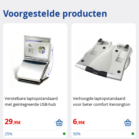
Voorgestelde producten
Verstelbare laptopstandaard
Verhoogde laptopstandaard
met geïntegreerde USB-hub
voor beter comfort Kensington
Kensington
29
6
,95€
,95€
25%
50%