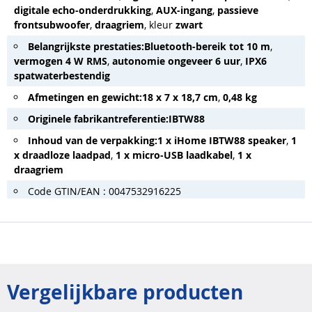
digitale echo-onderdrukking
,
AUX-ingang
,
passieve
frontsubwoofer
,
draagriem
, kleur
zwart
Belangrijkste prestaties:
Bluetooth-bereik tot 10 m
,
vermogen 4 W RMS
,
autonomie ongeveer 6 uur
,
IPX6
spatwaterbestendig
Afmetingen en gewicht:
18 x 7 x 18,7 cm
,
0,48 kg
Originele fabrikantreferentie:
IBTW88
Inhoud van de verpakking:
1 x iHome IBTW88 speaker
,
1
x draadloze laadpad
,
1 x micro-USB laadkabel
,
1 x
draagriem
Code GTIN/EAN : 0047532916225
Vergelijkbare producten