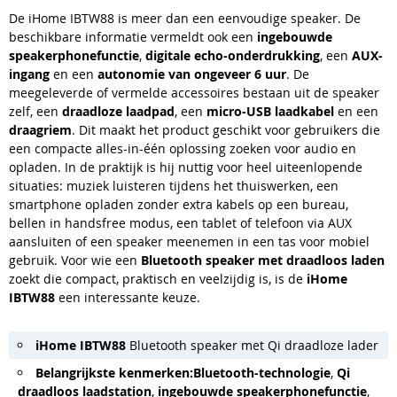
De iHome IBTW88 is meer dan een eenvoudige speaker. De
beschikbare informatie vermeldt ook een
ingebouwde
speakerphonefunctie
,
digitale echo-onderdrukking
, een
AUX-
ingang
en een
autonomie van ongeveer 6 uur
. De
meegeleverde of vermelde accessoires bestaan uit de speaker
zelf, een
draadloze laadpad
, een
micro-USB laadkabel
en een
draagriem
. Dit maakt het product geschikt voor gebruikers die
een compacte alles-in-één oplossing zoeken voor audio en
opladen. In de praktijk is hij nuttig voor heel uiteenlopende
situaties: muziek luisteren tijdens het thuiswerken, een
smartphone opladen zonder extra kabels op een bureau,
bellen in handsfree modus, een tablet of telefoon via AUX
aansluiten of een speaker meenemen in een tas voor mobiel
gebruik. Voor wie een
Bluetooth speaker met draadloos laden
zoekt die compact, praktisch en veelzijdig is, is de
iHome
IBTW88
een interessante keuze.
iHome IBTW88
Bluetooth speaker met Qi draadloze lader
Belangrijkste kenmerken:
Bluetooth-technologie
,
Qi
draadloos laadstation
,
ingebouwde speakerphonefunctie
,