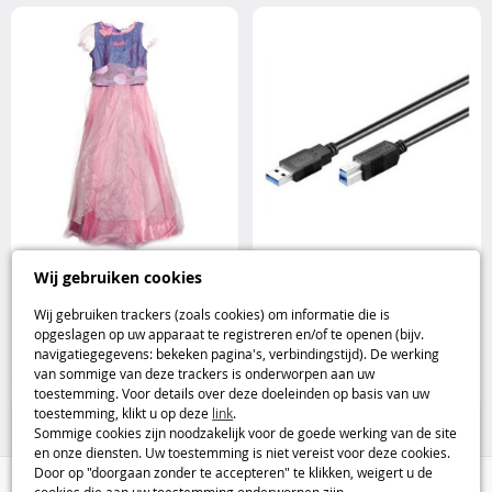
Barbie prinsessenkostuum kind
Trust SuperSpeed USB 3.0 kabel
Wij gebruiken cookies
5-7 jaar voor carnaval en feest
3m voor printer en harde schijf
Barbie
DeLock
Wij gebruiken trackers (zoals cookies) om informatie die is
opgeslagen op uw apparaat te registreren en/of te openen (bijv.
9
9
navigatiegegevens: bekeken pagina's, verbindingstijd). De werking
,95€
,95€
van sommige van deze trackers is onderworpen aan uw
toestemming. Voor details over deze doeleinden op basis van uw
25%
75%
toestemming, klikt u op deze
link
.
Sommige cookies zijn noodzakelijk voor de goede werking van de site
en onze diensten. Uw toestemming is niet vereist voor deze cookies.
Door op "doorgaan zonder te accepteren" te klikken, weigert u de
Hulp / Contact