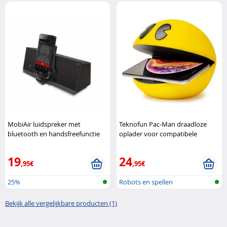
MobiAir luidspreker met
Teknofun Pac-Man draadloze
bluetooth en handsfreefunctie
oplader voor compatibele
iLUV
smartphones Teknofun
19
24
,95€
,95€
25%
Robots en spellen
Bekijk alle vergelijkbare producten (1)