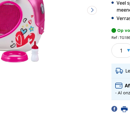
Veel 
meene
Verra
Op v
Ref : TG18
1
L
Af
- Al on