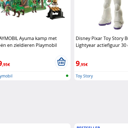
AYMOBIL Ayuma kamp met
Disney Pixar Toy Story B
eën en zieldieren Playmobil
Lightyear actiefiguur 3
Pixar
9
9
,95€
,95€
aymobil
Toy Story
BESTSELLER