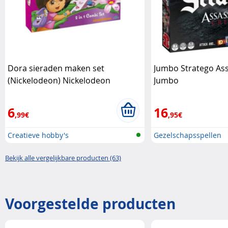
Dora sieraden maken set
Jumbo Stratego Ass
(Nickelodeon) Nickelodeon
Jumbo
6
16
,99€
,95€
Creatieve hobby's
Gezelschapsspellen
Bekijk alle vergelijkbare producten (63)
Voorgestelde producten