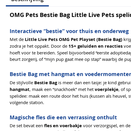
OMG Pets Bestie Bag Little Live Pets spe
Interactieve “bestie” voor thuis en onderweg
Met de
Little Live Pets OMG Pet Playset (Bestie Bag)
krij
zodra je het oppakt. Door de
15+ geluiden en reacties
voel
hoeft voor te bereiden. Speel bijvoorbeeld “eerste adoptied
beurt zorgen), of “mijn pup gaat mee op stap” waarbij de p
Bestie Bag met hangmat en voedermomente
De stijlvolle
Bestie Bag
is meer dan een tasje: je kind gebru
hangmat
, maak een “snackhoek” met het
voerplekje
, of s
spelidee: maak een route door het huis (kussen als heuvel, st
volgende station.
Magische fles die een verrassing onthult
De set bevat een
fles en voerbakje
voor verzorgspel, en de 