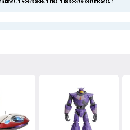
angmat
,
1 voerbakje
,
1 fles
,
1 geboorte(certificaat)
,
1