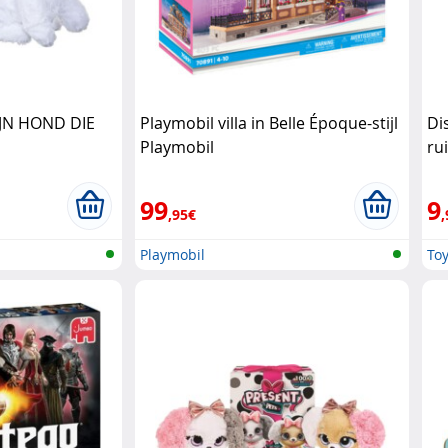
JN HOND DIE
Playmobil villa in Belle Époque-stijl
Di
Playmobil
ru
Di
99
9
,95€
,
Playmobil
Toy