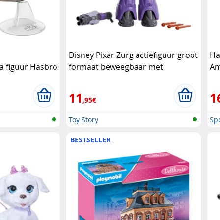
Disney Pixar Zurg actiefiguur groot
Ha
a figuur Hasbro
formaat beweegbaar met
Am
projectielen Disney Pixar
11
1
,95€
Toy Story
Spe
BESTSELLER