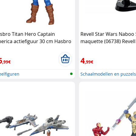
sbro Titan Hero Captain
Revell Star Wars Naboo 
erica actiefiguur 30 cm Hasbro
maquette (06738) Revell
6
4
,99€
,99€
elfiguren
Schaalmodellen en puzzel