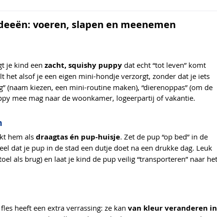
lideeën: voeren, slapen en meenemen
gt je kind een
zacht, squishy puppy
dat echt “tot leven” komt
t het alsof je een eigen mini-hondje verzorgt, zonder dat je iets
ag” (naam kiezen, een mini-routine maken), “dierenoppas” (om de
uppy mee mag naar de woonkamer, logeerpartij of vakantie.
n
ikt hem als
draagtas én pup-huisje
. Zet de pup “op bed” in de
peel dat je pup in de stad een dutje doet na een drukke dag. Leuk
oel als brug) en laat je kind de pup veilig “transporteren” naar he
fles heeft een extra verrassing: ze kan
van kleur veranderen in