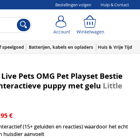
Bestellingen volgen
Hulp & Contact
Account
Winkelwagen
Account
Winkelwagen
f speelgoed
Batterijen, kabels en opladers
Huis & Vrije Tijd
e Live Pets OMG Pet Playset Bestie
nteractieve puppy met gelu
Little
,95 €
nteractief (15+ geluiden en reacties) waardoor het echt
n huisdier aanvoelt