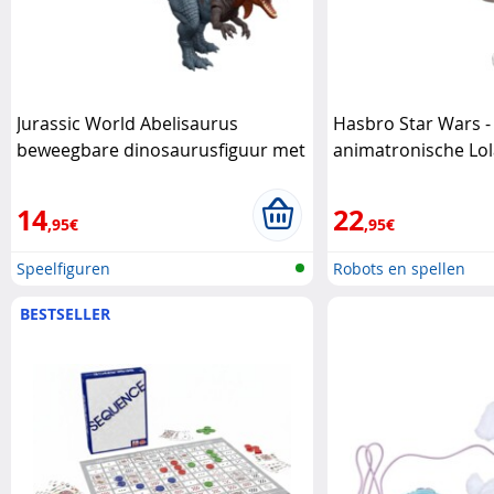
Jurassic World Abelisaurus
Hasbro Star Wars -
beweegbare dinosaurusfiguur met
animatronische Lol
geluid Mattel
14
22
,95€
,95€
Speelfiguren
Robots en spellen
BESTSELLER