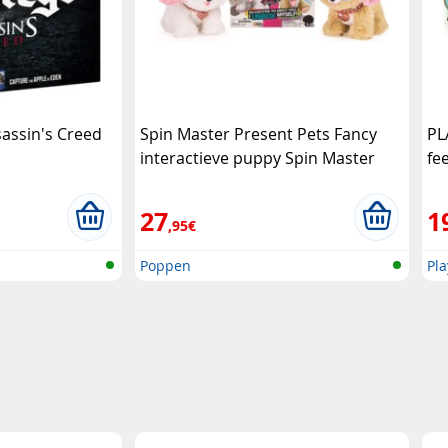
assin's Creed
Spin Master Present Pets Fancy
PL
interactieve puppy Spin Master
fe
27
1
,95€
Poppen
Pl