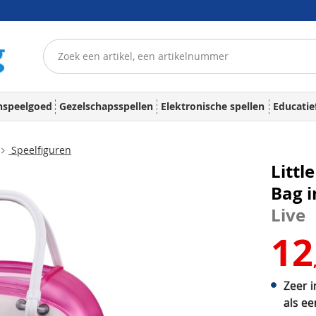
nspeelgoed
Gezelschapsspellen
Elektronische spellen
Educatie
Speelfiguren
Littl
Bag i
Live
12
Zeer i
als ee