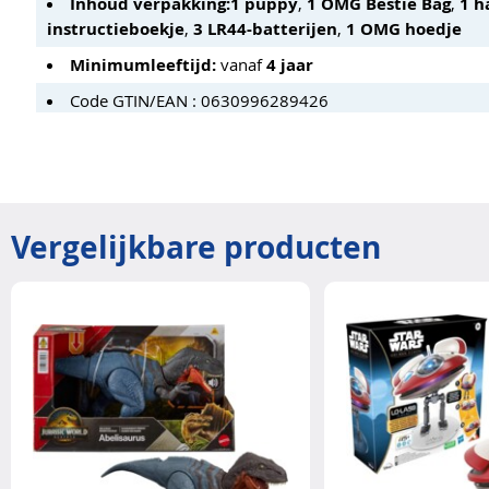
Inhoud verpakking:
1 puppy
,
1 OMG Bestie Bag
,
1 h
instructieboekje
,
3 LR44-batterijen
,
1 OMG hoedje
Minimumleeftijd:
vanaf
4 jaar
Code GTIN/EAN : 0630996289426
Vergelijkbare producten