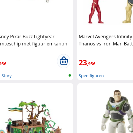
sney Pixar Buzz Lightyear
Marvel Avengers Infinit
imteschip met figuur en kanon
Thanos vs Iron Man Batt
sney Pixar
Hasbro
23
95€
,95€
 Story
Speelfiguren