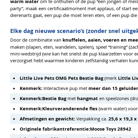
warm water
om te onthullen of de pup “een jongen of meisje
party”, maak een certificaatmoment met applaus, of start ee
dierenarts gaat, een pup die moet leren eten, of een pup die
Elke dag nieuwe scenario’s (zonder snel uitge
Door de combinatie van
knuffelen, aaien, voeren en m
maken (slapen, eten, wandelen, spelen), speel “training” (za
mini-wedstrijd (wie kan het snelst de pup klaarzetten voor 
verzorgset hebt waarmee kinderen zelfstandig verhalen kun
Little Live Pets OMG Pets Bestie Bag
(merk
Little Li
Kenmerk:
Interactieve pup met
meer dan 15 geluiden
Kenmerk:
Bestie Bag
met
hangmat
en speelzones (dra
Kenmerk:
Kleurveranderende fles
(warm water) voor
Afmetingen en gewicht:
Verpakking ca.
25,6 x 19,3 x
Originele fabrikantreferentie:
Moose Toys 28942