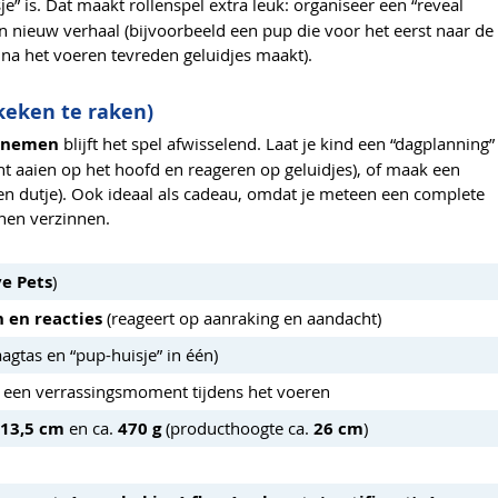
” is. Dat maakt rollenspel extra leuk: organiseer een “reveal
n nieuw verhaal (bijvoorbeeld een pup die voor het eerst naar de
 na het voeren tevreden geluidjes maakt).
keken te raken)
eenemen
blijft het spel afwisselend. Laat je kind een “dagplanning”
cht aaien op het hoofd en reageren op geluidjes), of maak een
een dutje). Ook ideaal als cadeau, omdat je meteen een complete
nen verzinnen.
ve Pets
)
 en reacties
(reageert op aanraking en aandacht)
agtas en “pup-huisje” in één)
 een verrassingsmoment tijdens het voeren
 13,5 cm
en ca.
470 g
(producthoogte ca.
26 cm
)