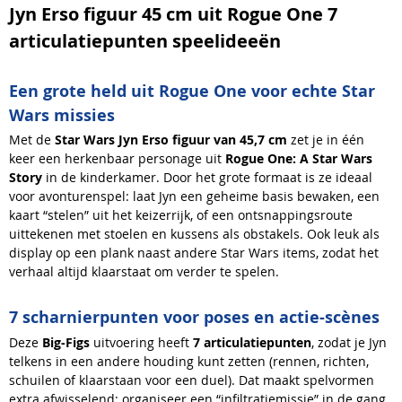
Jyn Erso figuur 45 cm uit Rogue One 7
articulatiepunten speelideeën
Een grote held uit Rogue One voor echte Star
Wars missies
Met de
Star Wars Jyn Erso figuur van 45,7 cm
zet je in één
keer een herkenbaar personage uit
Rogue One: A Star Wars
Story
in de kinderkamer. Door het grote formaat is ze ideaal
voor avonturenspel: laat Jyn een geheime basis bewaken, een
kaart “stelen” uit het keizerrijk, of een ontsnappingsroute
uittekenen met stoelen en kussens als obstakels. Ook leuk als
display op een plank naast andere Star Wars items, zodat het
verhaal altijd klaarstaat om verder te spelen.
7 scharnierpunten voor poses en actie-scènes
Deze
Big-Figs
uitvoering heeft
7 articulatiepunten
, zodat je Jyn
telkens in een andere houding kunt zetten (rennen, richten,
schuilen of klaarstaan voor een duel). Dat maakt spelvormen
extra afwisselend: organiseer een “infiltratiemissie” in de gang,