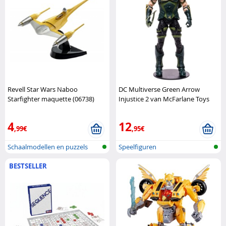
Revell Star Wars Naboo
DC Multiverse Green Arrow
Starfighter maquette (06738)
Injustice 2 van McFarlane Toys
Revell
DC
4
12
,99€
,95€
Schaalmodellen en puzzels
Speelfiguren
BESTSELLER