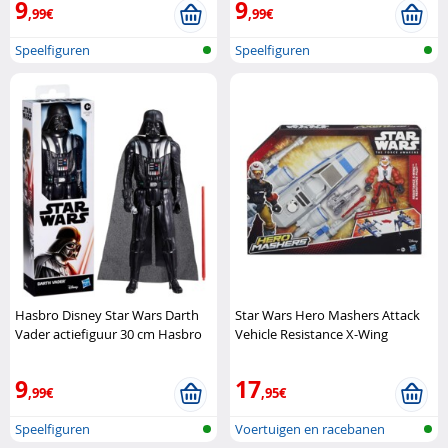
9
9
,99€
,99€
Speelfiguren
Speelfiguren
Hasbro Disney Star Wars Darth
Star Wars Hero Mashers Attack
Vader actiefiguur 30 cm Hasbro
Vehicle Resistance X-Wing
Hasbro Star Wars
9
17
,99€
,95€
Speelfiguren
Voertuigen en racebanen