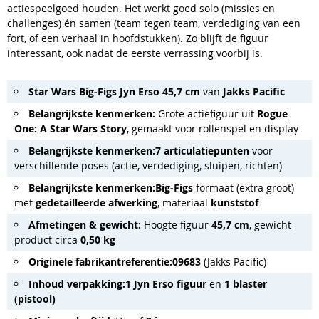
actiespeelgoed houden. Het werkt goed solo (missies en
challenges) én samen (team tegen team, verdediging van een
fort, of een verhaal in hoofdstukken). Zo blijft de figuur
interessant, ook nadat de eerste verrassing voorbij is.
Star Wars Big-Figs Jyn Erso 45,7 cm
van
Jakks Pacific
Belangrijkste kenmerken:
Grote actiefiguur uit
Rogue
One: A Star Wars Story
, gemaakt voor rollenspel en display
Belangrijkste kenmerken:
7 articulatiepunten
voor
verschillende poses (actie, verdediging, sluipen, richten)
Belangrijkste kenmerken:
Big-Figs
formaat (extra groot)
met
gedetailleerde afwerking
, materiaal
kunststof
Afmetingen & gewicht:
Hoogte figuur
45,7 cm
, gewicht
product circa
0,50 kg
Originele fabrikantreferentie:
09683
(Jakks Pacific)
Inhoud verpakking:
1 Jyn Erso figuur
en
1 blaster
(pistool)