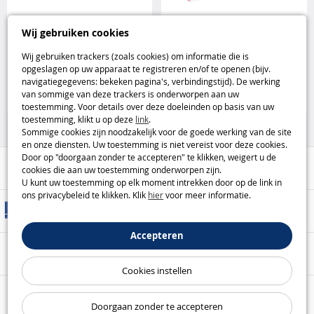
Playmobil Pirates Superset met
Playmobil villa in Belle Époque-
Wij gebruiken cookies
fort Playmobil
stijl Playmobil
Wij gebruiken trackers (zoals cookies) om informatie die is
opgeslagen op uw apparaat te registreren en/of te openen (bijv.
25
99
navigatiegegevens: bekeken pagina's, verbindingstijd). De werking
,95€
,95€
van sommige van deze trackers is onderworpen aan uw
toestemming. Voor details over deze doeleinden op basis van uw
Playmobil
Playmobil
toestemming, klikt u op deze
link
.
Sommige cookies zijn noodzakelijk voor de goede werking van de site
en onze diensten. Uw toestemming is niet vereist voor deze cookies.
Door op "doorgaan zonder te accepteren" te klikken, weigert u de
Hulp / Contact
cookies die aan uw toestemming onderworpen zijn.
U kunt uw toestemming op elk moment intrekken door op de link in
ons privacybeleid te klikken. Klik
hier
voor meer informatie.
Leveringsmethoden
Accepteren
Veilige betaling
Cookies instellen
Onze garanties
Doorgaan zonder te accepteren