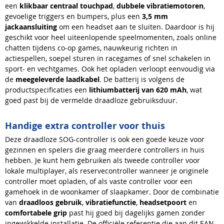
een
klikbaar centraal touchpad
,
dubbele vibratiemotoren
,
gevoelige triggers en bumpers, plus een
3,5 mm
jackaansluiting
om een headset aan te sluiten. Daardoor is hij
geschikt voor heel uiteenlopende speelmomenten, zoals online
chatten tijdens co-op games, nauwkeurig richten in
actiespellen, soepel sturen in racegames of snel schakelen in
sport- en vechtgames. Ook het opladen verloopt eenvoudig via
de
meegeleverde laadkabel
. De batterij is volgens de
productspecificaties een
lithiumbatterij van 620 mAh
, wat
goed past bij de vermelde draadloze gebruiksduur.
Handige extra controller voor thuis
Deze draadloze SOG-controller is ook een goede keuze voor
gezinnen en spelers die graag meerdere controllers in huis
hebben. Je kunt hem gebruiken als tweede controller voor
lokale multiplayer, als reservecontroller wanneer je originele
controller moet opladen, of als vaste controller voor een
gamehoek in de woonkamer of slaapkamer. Door de combinatie
van
draadloos gebruik
,
vibratiefunctie
,
headsetpoort
en
comfortabele grip
past hij goed bij dagelijks gamen zonder
ingewikkelde installatie. De officiële referentie die aan dit EAN