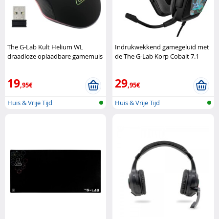
The G-Lab Kult Helium WL
Indrukwekkend gamegeluid met
draadloze oplaadbare gamemuis
de The G-Lab Korp Cobalt 7.1
The G-Lab
gamingheadset The G-Lab
19
29
,95€
,95€
Huis & Vrije Tijd
Huis & Vrije Tijd