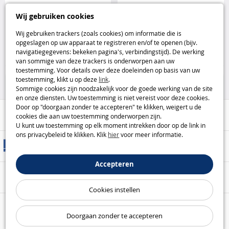
The G-LAB Pad Mercury XXXL
Livoo TES244 - bedrade
Wij gebruiken cookies
gaming muismat The G-Lab
gamingheadset met led Livoo
Wij gebruiken trackers (zoals cookies) om informatie die is
opgeslagen op uw apparaat te registreren en/of te openen (bijv.
29
14
navigatiegegevens: bekeken pagina's, verbindingstijd). De werking
,95€
,95€
van sommige van deze trackers is onderworpen aan uw
toestemming. Voor details over deze doeleinden op basis van uw
Huis & Vrije Tijd
Huis & Vrije Tijd
toestemming, klikt u op deze
link
.
Sommige cookies zijn noodzakelijk voor de goede werking van de site
en onze diensten. Uw toestemming is niet vereist voor deze cookies.
Door op "doorgaan zonder te accepteren" te klikken, weigert u de
Hulp / Contact
cookies die aan uw toestemming onderworpen zijn.
U kunt uw toestemming op elk moment intrekken door op de link in
ons privacybeleid te klikken. Klik
hier
voor meer informatie.
Leveringsmethoden
Accepteren
Veilige betaling
Cookies instellen
Onze garanties
Doorgaan zonder te accepteren