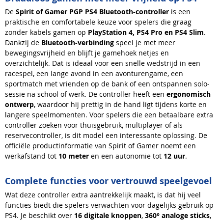
De
Spirit of Gamer PGP PS4 Bluetooth-controller
is een
praktische en comfortabele keuze voor spelers die graag
zonder kabels gamen op
PlayStation 4, PS4 Pro en PS4 Slim
.
Dankzij de
Bluetooth-verbinding
speel je met meer
bewegingsvrijheid en blijft je gamehoek netjes en
overzichtelijk. Dat is ideaal voor een snelle wedstrijd in een
racespel, een lange avond in een avonturengame, een
sportmatch met vrienden op de bank of een ontspannen solo-
sessie na school of werk. De controller heeft een
ergonomisch
ontwerp
, waardoor hij prettig in de hand ligt tijdens korte en
langere speelmomenten. Voor spelers die een betaalbare extra
controller zoeken voor thuisgebruik, multiplayer of als
reservecontroller, is dit model een interessante oplossing. De
officiële productinformatie van Spirit of Gamer noemt een
werkafstand tot
10 meter
en een autonomie tot
12 uur
.
Complete functies voor vertrouwd speelgevoel
Wat deze controller extra aantrekkelijk maakt, is dat hij veel
functies biedt die spelers verwachten voor dagelijks gebruik op
PS4. Je beschikt over
16 digitale knoppen
,
360° analoge sticks
,