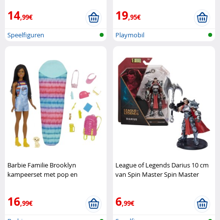
14
19
,99€
,95€
Speelfiguren
Playmobil
Barbie Familie Brooklyn
League of Legends Darius 10 cm
kampeerset met pop en
van Spin Master Spin Master
accessoires Barbie
16
6
,99€
,99€