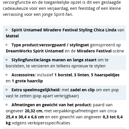
verzorgfunctie en de toegankelijke opzet is dit een geslaagde
cadeaukeuze voor een verjaardag, een feestdag of een kleine
verrassing voor een jonge Spirit-fan.
Spirit Untamed Miradero Festival Styling Chica Linda
van
Mattel
Type product:
verzorgpaard / stylingset
geïnspireerd op
DreamWorks Spirit Untamed
en de
Miradero Festival
-scène
Stylingfunctie:
lange manen en lange staart
om te
borstelen, te versieren en telkens opnieuw te stylen
Accessoires:
inclusief
1 borstel
,
3 linten
,
5 haarspeldjes
en
1 grote haarclip
Extra speelmogelijkheid:
met
zadel en clip
om een pop
vast te zetten (pop apart verkrijgbaar)
Afmetingen en gewicht van het product:
paard van
ongeveer
20,32 cm
, met verpakkingsafmetingen van circa
25,4 x 30,4 x 6,6 cm
en een gewicht van ongeveer
0,3 tot 0,4
kg
volgens verkopersspecificaties