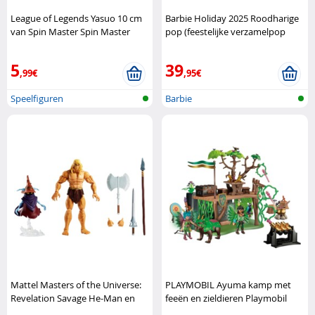
League of Legends Yasuo 10 cm
Barbie Holiday 2025 Roodharige
van Spin Master Spin Master
pop (feestelijke verzamelpop
met elegante winterl Mattel
5
39
,99€
,95€
Speelfiguren
Barbie
Mattel Masters of the Universe:
PLAYMOBIL Ayuma kamp met
Revelation Savage He-Man en
feeën en zieldieren Playmobil
Orko actiefiguren Mattel