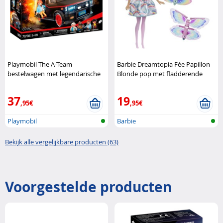
Playmobil The A-Team
Barbie Dreamtopia Fée Papillon
bestelwagen met legendarische
Blonde pop met fladderende
helden Playmobil
vleugels Barbie
37
19
,95€
,95€
Playmobil
Barbie
Bekijk alle vergelijkbare producten (63)
Voorgestelde producten