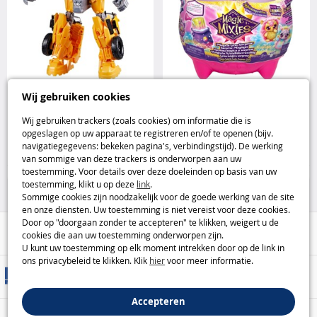
Transformers Rise Of The Beasts
MOOSE Magic Mixies Magische
Wij gebruiken cookies
Beast Mode Bumblebee figuur
ketel Zonneschijn Magie MOOSE
Hasbro
Wij gebruiken trackers (zoals cookies) om informatie die is
opgeslagen op uw apparaat te registreren en/of te openen (bijv.
27
19
navigatiegegevens: bekeken pagina's, verbindingstijd). De werking
,95€
,95€
van sommige van deze trackers is onderworpen aan uw
toestemming. Voor details over deze doeleinden op basis van uw
Speelfiguren
Poppen
toestemming, klikt u op deze
link
.
Sommige cookies zijn noodzakelijk voor de goede werking van de site
en onze diensten. Uw toestemming is niet vereist voor deze cookies.
Door op "doorgaan zonder te accepteren" te klikken, weigert u de
Hulp / Contact
cookies die aan uw toestemming onderworpen zijn.
U kunt uw toestemming op elk moment intrekken door op de link in
ons privacybeleid te klikken. Klik
hier
voor meer informatie.
Leveringsmethoden
Accepteren