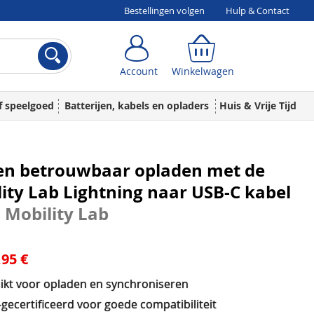
Bestellingen volgen
Hulp & Contact
Account
Winkelwagen
Account
Winkelwagen
f speelgoed
Batterijen, kabels en opladers
Huis & Vrije Tijd
 en betrouwbaar opladen met de
ity Lab Lightning naar USB-C kabel
1
Mobility Lab
,95 €
ikt voor opladen en synchroniseren
gecertificeerd voor goede compatibiliteit