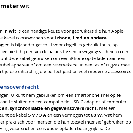
 meter wit
r in wit
is een handige keuze voor gebruikers die hun Apple-
ze kabel is ontworpen voor
iPhone, iPad en andere
ng
en is bijzonder geschikt voor dagelijks gebruik thuis, op
ter
biedt hij een goede balans tussen bewegingsvrijheid en een
 U kunt deze kabel gebruiken om een iPhone op te laden aan een
ibel apparaat of om een reservekabel in een tas of rugzak mee
tijdloze uitstraling die perfect past bij veel moderne accessoires.
vensoverdracht
ingen. U kunt hem gebruiken om een smartphone snel op te
 aan te sluiten op een compatibele USB-C adapter of computer.
den, synchronisatie en gegevensoverdracht
, met een
teunt de kabel
5 V / 3 A
en een vermogen tot
60 W
, wat hem
nder praktisch voor mensen die hun toestel intensief gebruiken op
eving waar snel en eenvoudig opladen belangrijk is. De