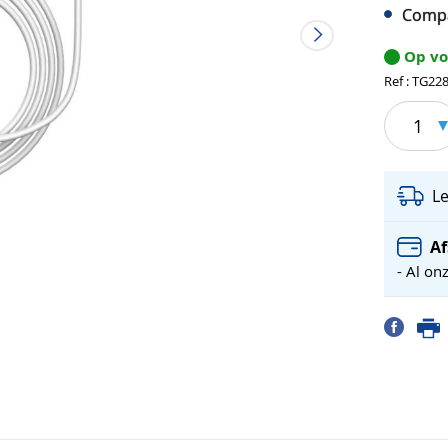
Compa
Op v
Ref : TG22
1
L
Af
- Al on