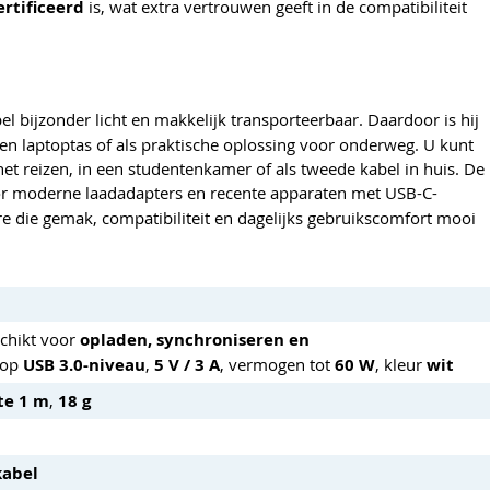
rtificeerd
is, wat extra vertrouwen geeft in de compatibiliteit
bel bijzonder licht en makkelijk transporteerbaar. Daardoor is hij
 een laptoptas of als praktische oplossing voor onderweg. U kunt
et reizen, in een studentenkamer of als tweede kabel in huis. De
r moderne laadadapters en recente apparaten met USB-C-
ire die gemak, compatibiliteit en dagelijks gebruikscomfort mooi
schikt voor
opladen, synchroniseren en
 op
USB 3.0-niveau
,
5 V / 3 A
, vermogen tot
60 W
, kleur
wit
te 1 m
,
18 g
kabel