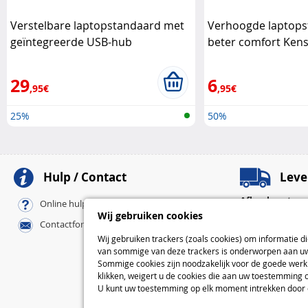
Verstelbare laptopstandaard met
Verhoogde laptops
geïntegreerde USB-hub
beter comfort Ken
Kensington
29
6
,95€
,95€
25%
50%
Hulp / Contact
Leve
Afhaalpunten
Online hulp / FAQ
Pickup-afhaalpu
Wij gebruiken cookies
Contactformulier
Bij u thuis
Wij gebruiken trackers (zoals cookies) om informatie d
Standaard
van sommige van deze trackers is onderworpen aan uw 
Express
Sommige cookies zijn noodzakelijk voor de goede werki
klikken, weigert u de cookies die aan uw toestemming 
L
U kunt uw toestemming op elk moment intrekken door op 