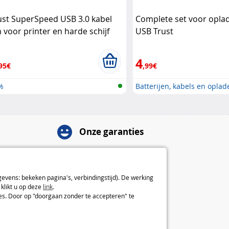
ust SuperSpeed USB 3.0 kabel
Complete set voor oplad
 voor printer en harde schijf
USB Trust
Lock
4
95€
,99€
%
Batterijen, kabels en oplad
Onze garanties
Herroepingsrecht van 14 dagen
2 jaar garantie
Over ons
gevens: bekeken pagina's, verbindingstijd). De werking
klikt u op deze
link
.
Algemene verkoopvoorwaarden
ies. Door op "doorgaan zonder te accepteren" te
Juridische informatie
Voorkeuren en cookiebeleid