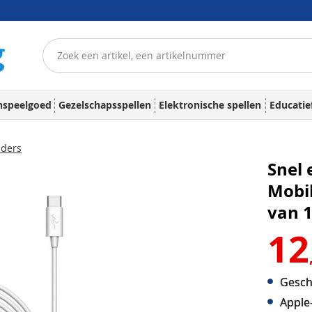
nspeelgoed
Gezelschapsspellen
Elektronische spellen
Educatie
aders
Snel
Mobil
van 
12
Gesch
Apple-