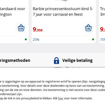
tandaard voor
Barbie prinsessenkostuum kind 5-
Tr
sington
7 jaar voor carnaval en feest
3m
Barbie
De
9
9
,95€
,
25%
75
ringsmethoden
Veilige betaling
100% veilige
betalingen
nt
: 4,99 € van 4 tot 5 dagen
Betaalmethoden
ie is opgeslagen op uw apparaat te registreren en/of te openen (bijv. navigatiege
: 7,99 € van 3 tot 4 dagen
toestemming. Voor details over deze doeleinden op basis van uw toestemming, 
: 9,99 € van 2 tot 3 dagen
ng van de site en onze diensten. Uw toestemming is niet vereist voor deze cook
onderworpen zijn.
everingsmethoden
de link in ons privacybeleid te klikken. Klik
hier
voor meer informatie.