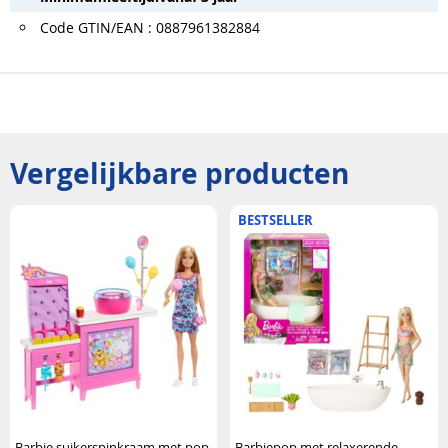
Code GTIN/EAN : 0887961382884
Vergelijkbare producten
BESTSELLER
Barbie suikerspinkraam met pop
Barbiepop met relaxerende