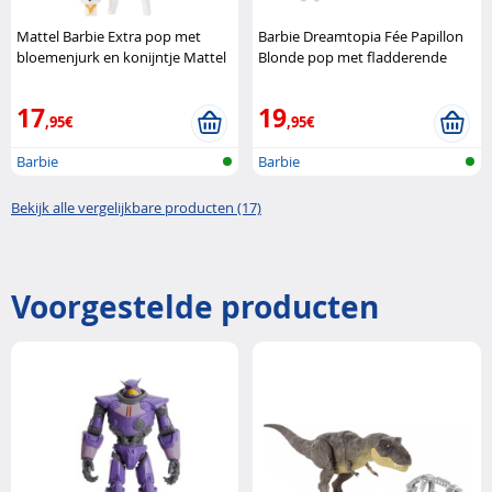
Mattel Barbie Extra pop met
Barbie Dreamtopia Fée Papillon
bloemenjurk en konijntje Mattel
Blonde pop met fladderende
vleugels Barbie
17
19
,95€
,95€
Barbie
Barbie
Bekijk alle vergelijkbare producten (17)
Voorgestelde producten