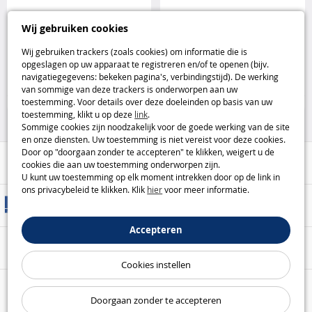
PLAYMOBIL Ayuma kamp met
Playmobil Pirates Superset met
Wij gebruiken cookies
feeën en zieldieren Playmobil
fort Playmobil
Wij gebruiken trackers (zoals cookies) om informatie die is
opgeslagen op uw apparaat te registreren en/of te openen (bijv.
19
25
navigatiegegevens: bekeken pagina's, verbindingstijd). De werking
,95€
,95€
van sommige van deze trackers is onderworpen aan uw
toestemming. Voor details over deze doeleinden op basis van uw
Playmobil
Playmobil
toestemming, klikt u op deze
link
.
Sommige cookies zijn noodzakelijk voor de goede werking van de site
en onze diensten. Uw toestemming is niet vereist voor deze cookies.
Door op "doorgaan zonder te accepteren" te klikken, weigert u de
Hulp / Contact
cookies die aan uw toestemming onderworpen zijn.
U kunt uw toestemming op elk moment intrekken door op de link in
ons privacybeleid te klikken. Klik
hier
voor meer informatie.
Leveringsmethoden
Accepteren
Veilige betaling
Cookies instellen
Onze garanties
Doorgaan zonder te accepteren