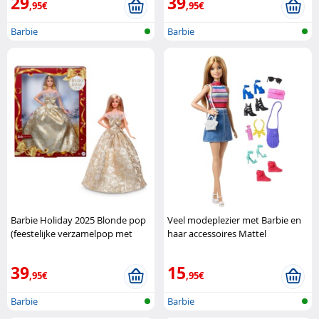
29
39
,95€
,95€
Barbie
Barbie
Barbie Holiday 2025 Blonde pop
Veel modeplezier met Barbie en
(feestelijke verzamelpop met
haar accessoires Mattel
elegante uitstraling Mattel
39
15
,95€
,95€
Barbie
Barbie