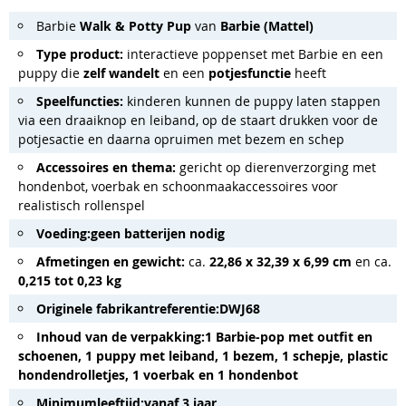
Barbie
Walk & Potty Pup
van
Barbie (Mattel)
Type product:
interactieve poppenset met Barbie en een
puppy die
zelf wandelt
en een
potjesfunctie
heeft
Speelfuncties:
kinderen kunnen de puppy laten stappen
via een draaiknop en leiband, op de staart drukken voor de
potjesactie en daarna opruimen met bezem en schep
Accessoires en thema:
gericht op dierenverzorging met
hondenbot, voerbak en schoonmaakaccessoires voor
realistisch rollenspel
Voeding:
geen batterijen nodig
Afmetingen en gewicht:
ca.
22,86 x 32,39 x 6,99 cm
en ca.
0,215 tot 0,23 kg
Originele fabrikantreferentie:
DWJ68
Inhoud van de verpakking:
1 Barbie-pop met outfit en
schoenen, 1 puppy met leiband, 1 bezem, 1 schepje, plastic
hondendrolletjes, 1 voerbak en 1 hondenbot
Minimumleeftijd:
vanaf 3 jaar