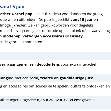
anaf 5 jaar
other Gothel pop
een leuk cadeau voor kinderen die graag
ctie willen uitbreiden. De pop is geschikt
vanaf 5 jaar
en
lmogelijkheden. Ze kan gebruikt worden voor dagelijks
matische verjaardag, als decoratie op een plank of als aanvulling
an
modepop
,
verborgen accessoires
en
Disney
illende gebruiksmomenten
verrassingen
en een
decoderlens
voor extra interactief
Tangled
met een
rode, zwarte en goudkleurige jurk
ng
en accessoires om scènes na te spelen, outfits te ontdekken en
 afmetingen ongeveer
6,35 x 20,32 x 32,39 cm
; gewicht