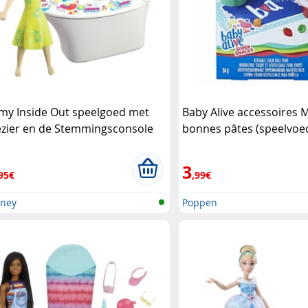
my Inside Out speelgoed met
Baby Alive accessoires 
ezier en de Stemmingsconsole
bonnes pâtes (speelvoe
my
tafelset) Hasbro
3
95€
,99€
sney
Poppen