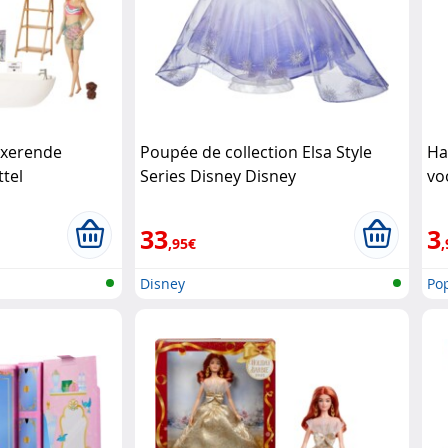
axerende
Poupée de collection Elsa Style
Ha
tel
Series Disney Disney
vo
33
3
,95€
,
Disney
Po