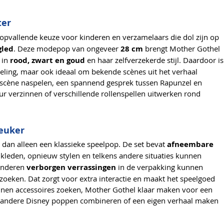
ter
 opvallende keuze voor kinderen en verzamelaars die dol zijn op
gled
. Deze modepop van ongeveer
28 cm
brengt Mother Gothel
 in
rood, zwart en goud
en haar zelfverzekerde stijl. Daardoor is
meling, maar ook ideaal om bekende scènes uit het verhaal
nscène naspelen, een spannend gesprek tussen Rapunzel en
r verzinnen of verschillende rollenspellen uitwerken rond
leuker
t dan alleen een klassieke speelpop. De set bevat
afneembare
kleden, opnieuw stylen en telkens andere situaties kunnen
inderen
verborgen verrassingen
in de verpakking kunnen
oeken. Dat zorgt voor extra interactie en maakt het speelgoed
nnen accessoires zoeken, Mother Gothel klaar maken voor een
t andere Disney poppen combineren of een eigen verhaal maken