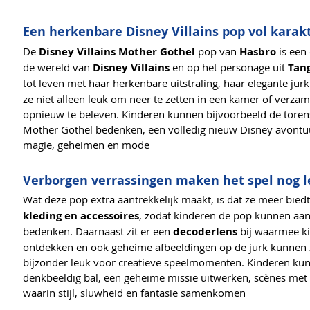
Een herkenbare Disney Villains pop vol karak
De
Disney Villains Mother Gothel
pop van
Hasbro
is een
de wereld van
Disney Villains
en op het personage uit
Tan
tot leven met haar herkenbare uitstraling, haar elegante jurk
ze niet alleen leuk om neer te zetten in een kamer of verza
opnieuw te beleven. Kinderen kunnen bijvoorbeeld de tore
Mother Gothel bedenken, een volledig nieuw Disney avontuu
magie, geheimen en mode
Verborgen verrassingen maken het spel nog 
Wat deze pop extra aantrekkelijk maakt, is dat ze meer bied
kleding en accessoires
, zodat kinderen de pop kunnen aan
bedenken. Daarnaast zit er een
decoderlens
bij waarmee k
ontdekken en ook geheime afbeeldingen op de jurk kunnen z
bijzonder leuk voor creatieve speelmomenten. Kinderen ku
denkbeeldig bal, een geheime missie uitwerken, scènes me
waarin stijl, sluwheid en fantasie samenkomen