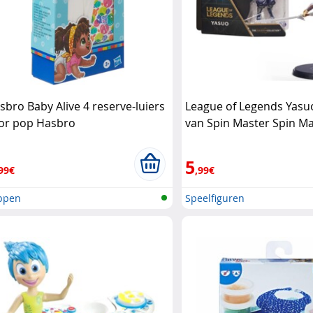
sbro Baby Alive 4 reserve-luiers
League of Legends Yasu
or pop Hasbro
van Spin Master Spin M
5
99€
,99€
ppen
Speelfiguren