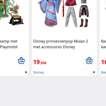
 kamp met
Disney prinsessenpop Mulan 2
Ba
 Playmobil
met accessoires Disney
ka
ac
19
1
,95€
Disney
Ba