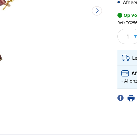
Afneem
Op v
Ref : TG25
1
L
Af
- Al on