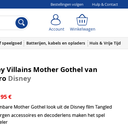
Bestellingen volgen
Hulp & Contact
Account
Winkelwagen
Account
Winkelwagen
f speelgoed
Batterijen, kabels en opladers
Huis & Vrije Tijd
y Villains Mother Gothel van
ro
Disney
,95 €
nbare Mother Gothel look uit de Disney film Tangled
rgen accessoires en decoderlens maken het spel
eler