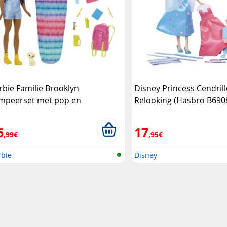
rbie Familie Brooklyn
Disney Princess Cendril
mpeerset met pop en
Relooking (Hasbro B690
cessoires Barbie
6
17
,99€
,95€
rbie
Disney