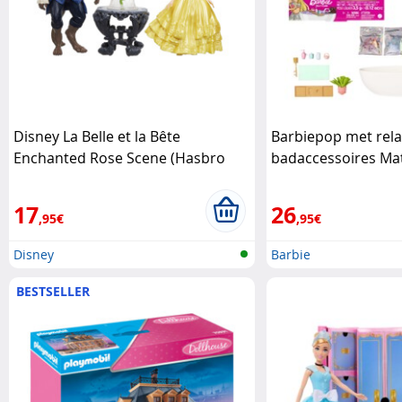
Disney La Belle et la Bête
Barbiepop met rel
Enchanted Rose Scene (Hasbro
badaccessoires Mat
B9169) Disney
17
26
,95€
,95€
Disney
Barbie
BESTSELLER