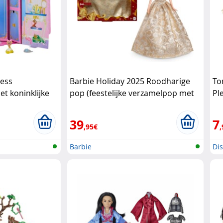
cess
Barbie Holiday 2025 Roodharige
To
t koninklijke
pop (feestelijke verzamelpop met
Pl
l
elegante winterl Mattel
To
39
7
,95€
,
Barbie
Di