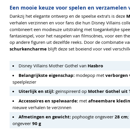
Een mooie keuze voor spelen en verzamelen v
Dankzij het elegante ontwerp en de speelse extra’s is deze
M
verhalen verzinnen en voor fans die hun Disney Villains colle
combineert een modieuze uitstraling met toegankelijke spee
fantasiespel, voor het naspelen van filmscènes, voor een the
op andere figuren uit dezelfde reeks. Door de combinatie v
schurkencharme
blijft deze set boeiend voor veel versch
Disney Villains Mother Gothel van
Hasbro
Belangrijkste eigenschap:
modepop met
verborgen 
speelplezier
Uiterlijk en stijl:
geïnspireerd op
Mother Gothel uit 
Accessoires en spelwaarde:
met
afneembare kledi
nieuwe verhalen te verzinnen
Afmetingen en gewicht:
pophoogte ongeveer
28 cm
;
ongeveer
90 g