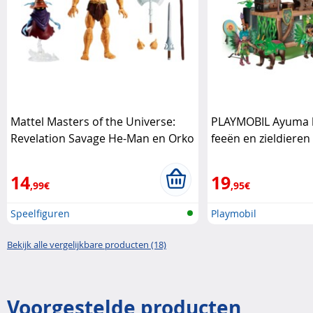
Mattel Masters of the Universe:
PLAYMOBIL Ayuma
Revelation Savage He-Man en Orko
feeën en zieldieren
actiefiguren Mattel
14
19
,99€
,95€
Speelfiguren
Playmobil
Bekijk alle vergelijkbare producten (18)
Voorgestelde producten