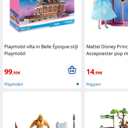
Playmobil villa in Belle Époque-stijl
Mattel Disney Prin
Playmobil
Assepoester pop me
verrassingen Matte
99
14
,95€
,99€
Playmobil
Poppen