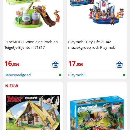
PLAYMOBIL Winnie de Poeh en
Playmobil City Life 71042
Teigetje Bijentuin 71317
muziekgroep rock Playmobil
Playmobil
16
17
,95€
,95€
Babyspeelgoed
Playmobil
NIEUW