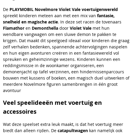
De
PLAYMOBIL Novelmore Violet Vale voertuigenwereld
spreekt kinderen meteen aan met een mix van
fantasie,
snelheid en magische actie
. In deze set racen de tovenaars
Flamathor
en
Demonthella
door
Violet Vale
met hun
wendbare vangwagen om een sluwe demon te pakken te
krijgen. Dat maakt dit speelgoed ideaal voor kinderen die graag
zelf verhalen bedenken, spannende achtervolgingen naspelen
en hun eigen avonturen creëren in een fantasiewereld vol
spreuken en geheimzinnige wezens. Kinderen kunnen een
reddingsmissie in de woonkamer organiseren, een
demonenjacht op tafel verzinnen, een hindernissenparcours
bouwen met kussens of boeken, een magisch duel uitwerken of
meerdere Novelmore figuren samenbrengen in één groot
avontuur
Veel speelideeën met voertuig en
accessoires
Wat deze speelset extra leuk maakt, is dat het voertuig meer
biedt dan alleen rijden. De
catapultwagen
kan namelijk ook