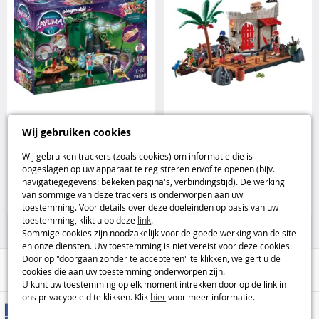
PLAYMOBIL AYUMA
Playmobil Pirates Superset met
Wij gebruiken cookies
Lenteceremonie met feeën en
fort Playmobil
accessoires Playmobil
Wij gebruiken trackers (zoals cookies) om informatie die is
opgeslagen op uw apparaat te registreren en/of te openen (bijv.
22
25
navigatiegegevens: bekeken pagina's, verbindingstijd). De werking
,95€
,95€
van sommige van deze trackers is onderworpen aan uw
toestemming. Voor details over deze doeleinden op basis van uw
Playmobil
Playmobil
toestemming, klikt u op deze
link
.
Sommige cookies zijn noodzakelijk voor de goede werking van de site
en onze diensten. Uw toestemming is niet vereist voor deze cookies.
Door op "doorgaan zonder te accepteren" te klikken, weigert u de
Hulp / Contact
cookies die aan uw toestemming onderworpen zijn.
U kunt uw toestemming op elk moment intrekken door op de link in
ons privacybeleid te klikken. Klik
hier
voor meer informatie.
Leveringsmethoden