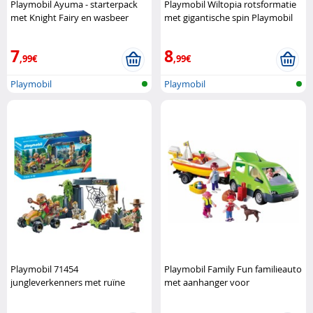
Playmobil Ayuma - starterpack
Playmobil Wiltopia rotsformatie
met Knight Fairy en wasbeer
met gigantische spin Playmobil
Playmobil
7
8
,99€
,99€
Playmobil
Playmobil
Playmobil 71454
Playmobil Family Fun familieauto
jungleverkenners met ruïne
met aanhanger voor
Playmobil
boottransport Playmobil