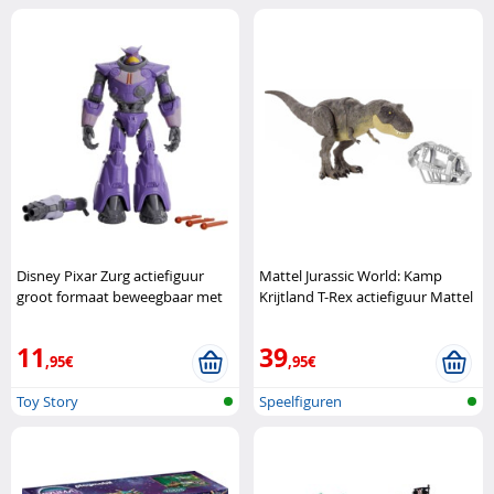
Disney Pixar Zurg actiefiguur
Mattel Jurassic World: Kamp
groot formaat beweegbaar met
Krijtland T-Rex actiefiguur Mattel
projectielen Disney Pixar
11
39
,95€
,95€
Toy Story
Speelfiguren