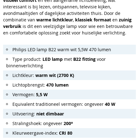
visueel comfort
en een aangename lichtbeleving, wat
interessant is bij lezen, ontspannen, televisie kijken,
avondmaaltijden of dagelijkse activiteiten thuis. Door de
combinatie van
warme lichtkleur
,
klassiek formaat
en
zuinig
verbruik
is dit een veelzijdige lamp voor wie een betrouwbare
en comfortabele oplossing zoekt voor huiselijke verlichting.
Philips LED lamp B22 warm wit 5,5W 470 lumen
Type product:
LED lamp
met
B22 fitting
voor
binnenverlichting
Lichtkleur:
warm wit (2700 K)
Lichtopbrengst:
470 lumen
Vermogen:
5,5 W
Equivalent traditioneel vermogen: ongeveer
40 W
Uitvoering:
niet dimbaar
Stralingshoek: ongeveer
200°
Kleurweergave-index:
CRI 80