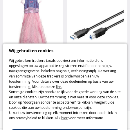
Wij gebruiken cookies
Wij gebruiken trackers (zoals cookies) om informatie die is
Barbie prinsessenkostuum kind
Trust SuperSpeed USB 3.0 kabel
opgeslagen op uw apparaat te registreren en/of te openen (bijv.
5-7 jaar voor carnaval en feest
3m voor printer en harde schijf
navigatiegegevens: bekeken pagina's, verbindingstijd). De werking
Barbie
DeLock
van sommige van deze trackers is onderworpen aan uw
toestemming. Voor details over deze doeleinden op basis van uw
9
9
,95€
,95€
toestemming, klikt u op deze
link
.
Sommige cookies zijn noodzakelijk voor de goede werking van de site
25%
75%
en onze diensten. Uw toestemming is niet vereist voor deze cookies.
Door op "doorgaan zonder te accepteren" te klikken, weigert u de
cookies die aan uw toestemming onderworpen zijn.
U kunt uw toestemming op elk moment intrekken door op de link in
ons privacybeleid te klikken. Klik
hier
voor meer informatie.
Hulp / Contact