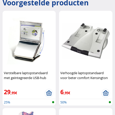
Voorgestelde producten
Verstelbare laptopstandaard
Verhoogde laptopstandaard
met geïntegreerde USB-hub
voor beter comfort Kensington
Kensington
29
6
,95€
,95€
25%
50%