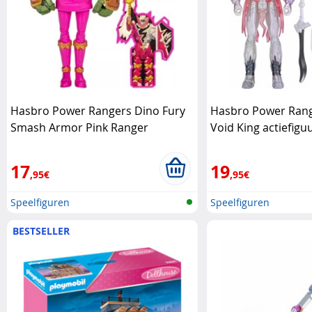
Hasbro Power Rangers Dino Fury
Hasbro Power Rang
Smash Armor Pink Ranger
Void King actiefig
actiefiguur Hasbro
17
19
,95€
,95€
Speelfiguren
Speelfiguren
BESTSELLER