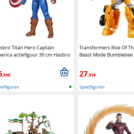
sbro Titan Hero Captain
Transformers Rise Of Th
erica actiefiguur 30 cm Hasbro
Beast Mode Bumblebee 
Hasbro
6
27
,99€
,95€
elfiguren
Speelfiguren