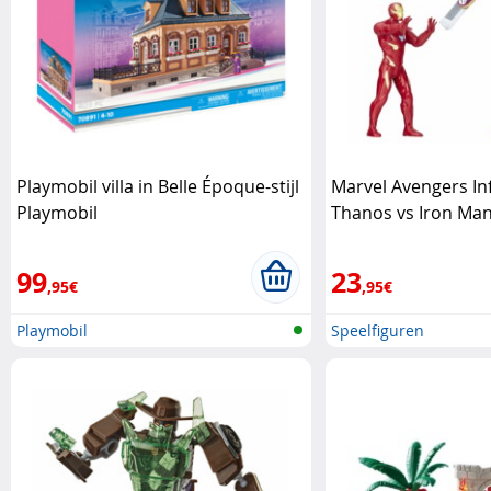
Playmobil villa in Belle Époque-stijl
Marvel Avengers Inf
Playmobil
Thanos vs Iron Man
Hasbro
99
23
,95€
,95€
Playmobil
Speelfiguren