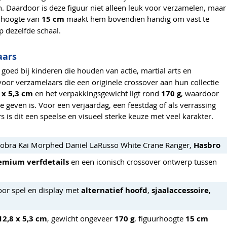
n. Daardoor is deze figuur niet alleen leuk voor verzamelen, maar
e hoogte van
15 cm
maakt hem bovendien handig om vast te
 dezelfde schaal.
aars
goed bij kinderen die houden van actie, martial arts en
 voor verzamelaars die een originele crossover aan hun collectie
 x 5,3 cm
en het verpakkingsgewicht ligt rond
170 g
, waardoor
e geven is. Voor een verjaardag, een feestdag of als verrassing
is dit een speelse en visueel sterke keuze met veel karakter.
Cobra Kai Morphed Daniel LaRusso White Crane Ranger,
Hasbro
emium verfdetails
en een iconisch crossover ontwerp tussen
voor spel en display met
alternatief hoofd
,
sjaalaccessoire
,
12,8 x 5,3 cm
, gewicht ongeveer
170 g
, figuurhoogte
15 cm