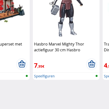
Superset met
Hasbro Marvel Mighty Thor
Tr
actiefiguur 30 cm Hasbro
Di
tr
7
4
,95€
,
Speelfiguren
Spe