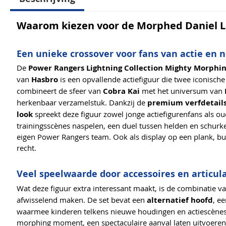
Waarom kiezen voor de Morphed Daniel L
Een unieke crossover voor fans van actie en n
De
Power Rangers Lightning Collection Mighty Morphi
van
Hasbro
is een opvallende actiefiguur die twee iconisc
combineert de sfeer van
Cobra Kai
met het universum van
herkenbaar verzamelstuk. Dankzij de
premium verfdetail
look
spreekt deze figuur zowel jonge actiefigurenfans als 
trainingsscènes naspelen, een duel tussen helden en schurke
eigen Power Rangers team. Ook als display op een plank, bure
recht.
Veel speelwaarde door accessoires en articul
Wat deze figuur extra interessant maakt, is de combinatie v
afwisselend maken. De set bevat een
alternatief hoofd
, e
waarmee kinderen telkens nieuwe houdingen en actiescènes 
morphing moment, een spectaculaire aanval laten uitvoeren, 