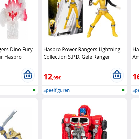
ers Dino Fury
Hasbro Power Rangers Lightning
Ha
uur Hasbro
Collection S.P.D. Gele Ranger
Am
actiefiguur Hasbro
12
1
,95€
Speelfiguren
Spe