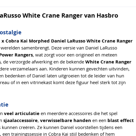
aRusso White Crane Ranger van Hasbro
ostalgie
n x Cobra Kai Morphed Daniel LaRusso White Crane Ranger
he werelden samenbrengt. Deze versie van Daniel LaRusso
Power Rangers
, wat zorgt voor een origineel en meteen
s
, de verzorgde afwerking en de bekende
White Crane Ranger
oudere verzamelaars aan. Kinderen kunnen gevechten uitvinden,
n bedenken of Daniel laten uitgroeien tot de leider van hun
au of in een vitrinekast komt deze figuur heel sterk tot zijn
atie
an
veel articulatie
en meerdere accessoires die het spel
en
sjaalaccessoire
,
verwisselbare handen
en een
blast effect
kunnen creëren. Ze kunnen Daniel voorstellen tijdens een
een trainingssessie in Cobra Kai stijl bedenken of hem