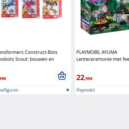
ansformers Construct-Bots
PLAYMOBIL AYUMA
nobots Scout: bouwen en
Lenteceremonie met fe
ansformeren in één Hasbro
accessoires Playmobil
22
99€
,95€
elfiguren
Playmobil