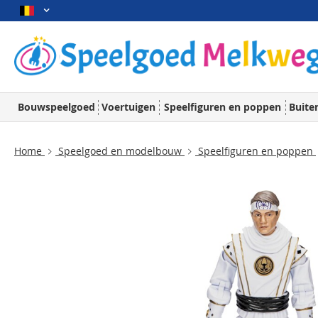
Bouwspeelgoed
Voertuigen
Speelfiguren en poppen
Buite
Home
Speelgoed en modelbouw
Speelfiguren en poppen