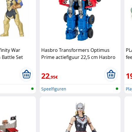
inity War
Hasbro Transformers Optimus
PL
 Battle Set
Prime actiefiguur 22,5 cm Hasbro
fe
22
1
,95€
Speelfiguren
Pl