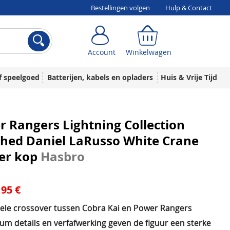
Bestellingen volgen
Hulp & Contact
Account
Winkelwagen
Account
Winkelwagen
f speelgoed
Batterijen, kabels en opladers
Huis & Vrije Tijd
 Rangers Lightning Collection
hed Daniel LaRusso White Crane
er kop
Hasbro
,95 €
nele crossover tussen Cobra Kai en Power Rangers
um details en verfafwerking geven de figuur een sterke