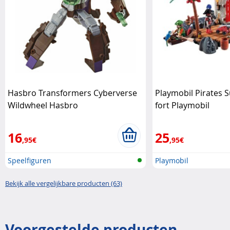
Hasbro Transformers Cyberverse
Playmobil Pirates 
Wildwheel Hasbro
fort Playmobil
16
25
,95€
,95€
Speelfiguren
Playmobil
Bekijk alle vergelijkbare producten (63)
Voorgestelde producten