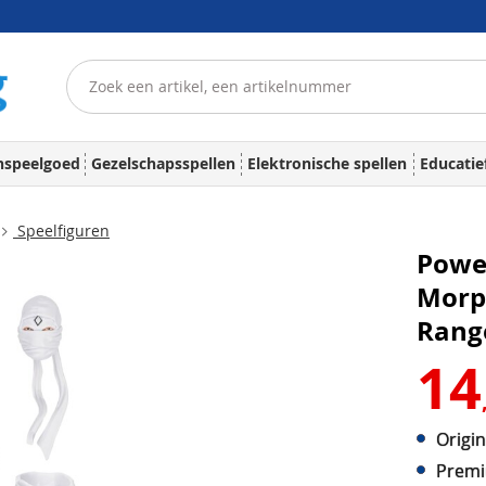
nspeelgoed
Gezelschapsspellen
Elektronische spellen
Educatie
Speelfiguren
Power
Morp
Rang
14
Origi
Premi