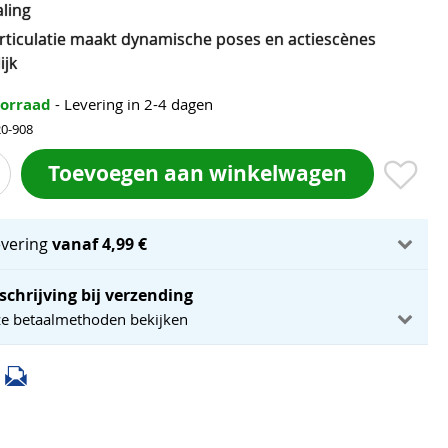
aling
articulatie maakt dynamische poses en actiescènes
ijk
oorraad
- Levering in 2-4 dagen
20-908
Toevoegen aan winkelwagen
evering
vanaf 4,99 €
schrijving bij verzending
ze betaalmethoden bekijken