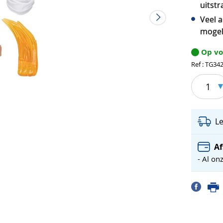
uitstr
Veel 
mogel
Op v
Ref : TG34
1
L
Af
- Al on