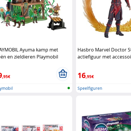
AYMOBIL Ayuma kamp met
Hasbro Marvel Doctor S
eën en zieldieren Playmobil
actiefiguur met accesso
Hasbro
9
16
,95€
,95€
aymobil
Speelfiguren