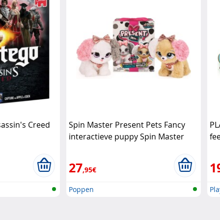
assin's Creed
Spin Master Present Pets Fancy
PL
interactieve puppy Spin Master
fe
27
1
,95€
Poppen
Pl