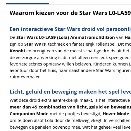
Waarom kiezen voor de Star Wars L0-LA59 
Een interactieve Star Wars droid vol persoonl
De
Star Wars L0-LA59 (Lola) Animatronic Edition
van
Ha
zijn op
Star Wars
, techniek en fantasierijk rollenspel. Dit m
Kenobi
en brengt een van de meest schattige droids uit he
de verzorgde afwerking is dit niet alleen een leuk speelgoe
favoriete scènes opnieuw willen beleven. Kinderen kunnen 
avontuur door het huis, haar naast andere Star Wars figuren
ruimteverhalen.
Licht, geluid en beweging maken het spel lev
Wat deze droid extra aantrekkelijk maakt, is het interactiev
meer dan 45 combinaties van licht, geluid en bewegin
Companion Mode
met de pootjes bevestigd,
Hover Mode
om te doen alsof Lola door de melkweg vliegt. In verschill
bewegen de panelen bovenop mee, wat het geheel veel leven