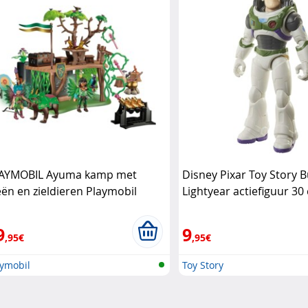
AYMOBIL Ayuma kamp met
Disney Pixar Toy Story B
eën en zieldieren Playmobil
Lightyear actiefiguur 3
Pixar
9
9
,95€
,95€
aymobil
Toy Story