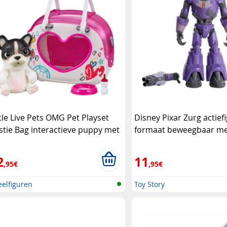
ttle Live Pets OMG Pet Playset
Disney Pixar Zurg actief
stie Bag interactieve puppy met
formaat beweegbaar m
u Little Live
projectielen Disney Pixa
2
11
,95€
,95€
elfiguren
Toy Story