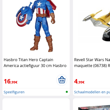
Hasbro Titan Hero Captain
Revell Star Wars Na
America actiefiguur 30 cm Hasbro
maquette (06738) R
16
4
,99€
,99€
Speelfiguren
Schaalmodellen en pu