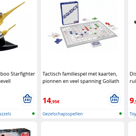
boo Starfighter
Tactisch familiespel met kaarten,
Di
evell
pionnen en veel spanning Goliath
ru
Di
14
9
,95€
,
zzels
Gezelschapsspellen
Toy