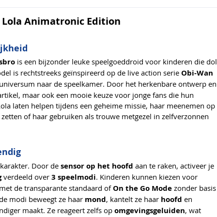
Lola Animatronic Edition
ijkheid
sbro
is een bijzonder leuke speelgoeddroid voor kinderen die dol
odel is rechtstreeks geïnspireerd op de live action serie
Obi-Wan
t universum naar de speelkamer. Door het herkenbare ontwerp en
dartikel, maar ook een mooie keuze voor jonge fans die hun
Lola laten helpen tijdens een geheime missie, haar meenemen op
 zetten of haar gebruiken als trouwe metgezel in zelfverzonnen
endig
e karakter. Door de
sensor op het hoofd
aan te raken, activeer je
g
verdeeld over
3 speelmodi
. Kinderen kunnen kiezen voor
met de transparante standaard of
On the Go Mode
zonder basis
ende modi beweegt ze haar
mond
, kantelt ze haar
hoofd
en
diger maakt. Ze reageert zelfs op
omgevingsgeluiden
, wat