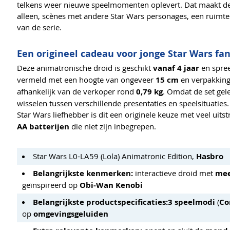
telkens weer nieuwe speelmomenten oplevert. Dat maakt dez
alleen, scènes met andere Star Wars personages, een ruimte
van de serie.
Een origineel cadeau voor jonge Star Wars fa
Deze animatronische droid is geschikt
vanaf 4 jaar
en spree
vermeld met een hoogte van ongeveer
15 cm
en verpakkin
afhankelijk van de verkoper rond
0,79 kg
. Omdat de set ge
wisselen tussen verschillende presentaties en speelsituaties
Star Wars liefhebber is dit een originele keuze met veel uits
AA batterijen
die niet zijn inbegrepen.
Star Wars L0-LA59 (Lola) Animatronic Edition,
Hasbro
Belangrijkste kenmerken:
interactieve droid met
mee
geïnspireerd op
Obi-Wan Kenobi
Belangrijkste productspecificaties:
3 speelmodi
(
Co
op
omgevingsgeluiden