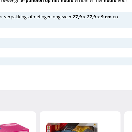
, beweegt de
panelen op het hoofd
en kantelt het
hoofd
voor
m
, verpakkingsafmetingen ongeveer
27,9 x 27,9 x 9 cm
en