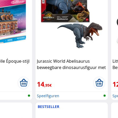
elle Époque-stijl
Jurassic World Abelisaurus
Li
beweegbare dinosaurusfiguur met
Be
geluid Mattel
gel
14
1
,95€
Speelfiguren
Spe
BESTSELLER