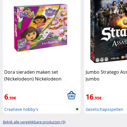
Dora sieraden maken set
Jumbo Stratego Ass
(Nickelodeon) Nickelodeon
Jumbo
6
16
,99€
,95€
Creatieve hobby's
Gezelschapsspellen
Bekijk alle vergelijkbare producten (9)