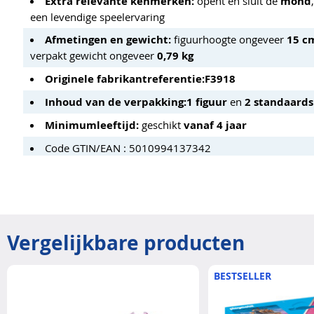
Extra relevante kenmerken:
opent en sluit de
mond
een levendige speelervaring
Afmetingen en gewicht:
figuurhoogte ongeveer
15 c
verpakt gewicht ongeveer
0,79 kg
Originele fabrikantreferentie:
F3918
Inhoud van de verpakking:
1 figuur
en
2 standaards
Minimumleeftijd:
geschikt
vanaf 4 jaar
Code GTIN/EAN : 5010994137342
Vergelijkbare producten
BESTSELLER