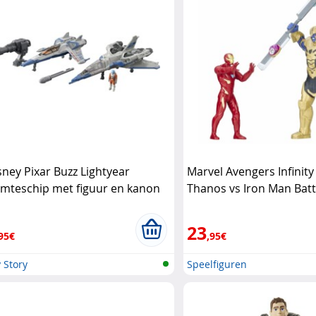
sney Pixar Buzz Lightyear
Marvel Avengers Infinit
imteschip met figuur en kanon
Thanos vs Iron Man Batt
sney Pixar
Hasbro
23
95€
,95€
 Story
Speelfiguren