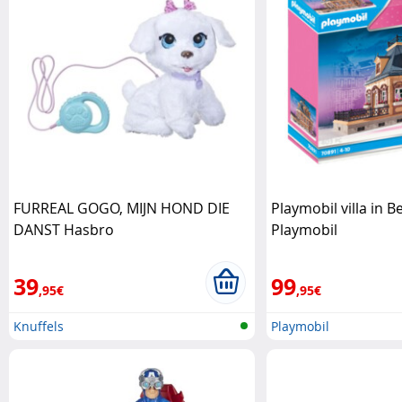
FURREAL GOGO, MIJN HOND DIE
Playmobil villa in B
DANST Hasbro
Playmobil
39
99
,95€
,95€
Knuffels
Playmobil