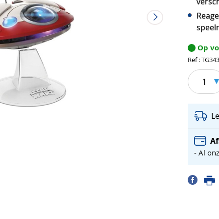
versch
Reage
spee
Op v
Ref : TG34
1
L
Af
- Al on