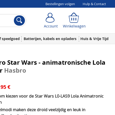
Bestellingen volgen
Hulp & Contact
Account
Winkelwagen
Account
Winkelwagen
f speelgoed
Batterijen, kabels en opladers
Huis & Vrije Tijd
o Star Wars - animatronische Lola
ur
Hasbro
,95 €
m kiezen voor de Star Wars L0-LA59 Lola Animatronic
n
lmodi maken deze droid veelzijdig en leuk in