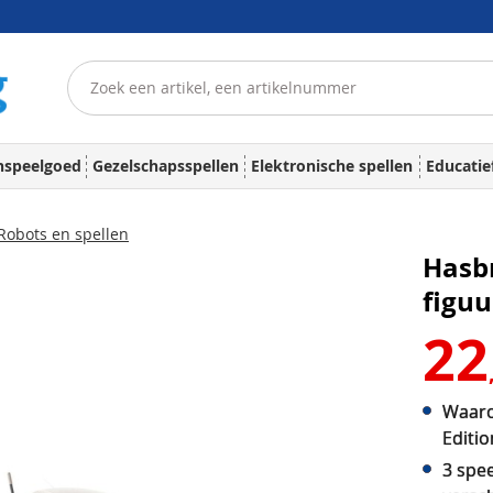
nspeelgoed
Gezelschapsspellen
Elektronische spellen
Educatie
Robots en spellen
Hasbr
figu
22
Waaro
Editio
3 spee