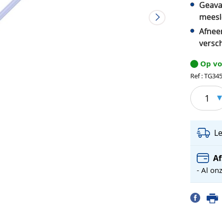
Geava
meesl
Afnee
versc
Op v
Ref : TG34
1
L
Af
- Al on