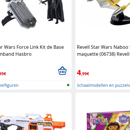
ar Wars Force Link Kit de Base
Revell Star Wars Naboo 
mband Hasbro
maquette (06738) Revell
4
99€
,99€
elfiguren
Schaalmodellen en puzzel