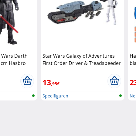
r Wars Darth
Star Wars Galaxy of Adventures
Ha
0 cm Hasbro
First Order Driver & Treadspeeder
bl
Star Wars
13
2
,95€
Speelfiguren
Ner