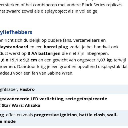
ersterken of het combineren met andere Black Series replica’s.
et zwaard zowel als displayobject als in volledige
yliefhebbers
n richt zich duidelijk op oudere fans, verzamelaars en
laystandaard
en een
barrel plug
, zodat je het handvat ook
roduct werkt op
3 AA batterijen
die niet zijn inbegrepen.
,6 x 19,1 x 9,2 cm
en een gewicht van ongeveer
1,07 kg
, terwijl
oemen. Daardoor krijg je een groot en opvallend displaystuk dat
s cadeau voor een fan van Sabine Wren.
ightsaber,
Hasbro
geavanceerde LED verlichting
,
serie geïnspireerde
t
Star Wars: Ahsoka
ng
, effecten zoals
progressive ignition
,
battle clash
,
wall-
ce mode