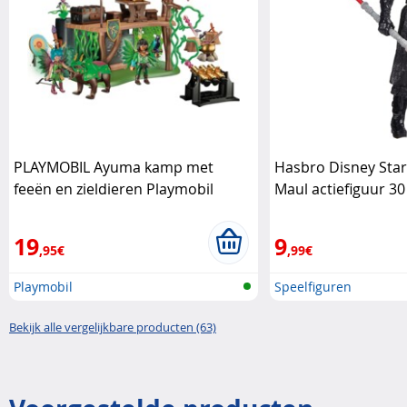
PLAYMOBIL Ayuma kamp met
Hasbro Disney Sta
feeën en zieldieren Playmobil
Maul actiefiguur 3
19
9
,95€
,99€
Playmobil
Speelfiguren
Bekijk alle vergelijkbare producten (63)