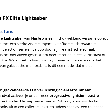
FX Elite Lightsaber
s fans
te Lightsaber
van
Hasbro
is een indrukwekkend verzamelobject
 met een sterke visuele impact. Dit officiële lichtzwaard is
 live action serie en valt op door zijn
realistische schaal
,
 het niet alleen geschikt om neer te zetten in een vitrinekast of
n Star Wars hoek in huis, cosplaymomenten, fan events of het
s van galactische memorabilia is dit een model dat meteen
an
geavanceerde LED verlichting
en
entertainment
handvat activeer je onder meer
progressive ignition
,
battle
ffect
en
battle sequence mode
. Dat zorgt voor veel leuke
kstuk in een collectie, inzetten tijdens cosplay, een rollenspel