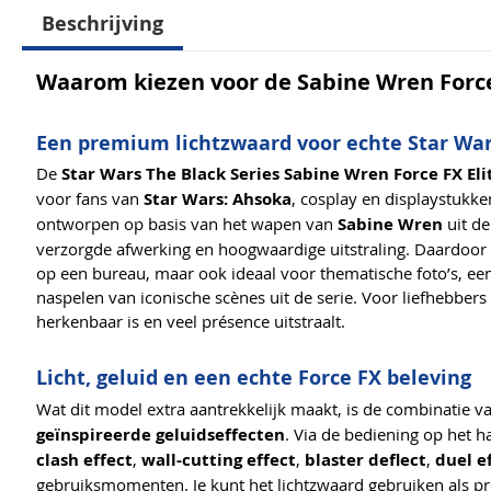
Beschrijving
Waarom kiezen voor de Sabine Wren Force 
Een premium lichtzwaard voor echte Star War
De
Star Wars The Black Series Sabine Wren Force FX Eli
voor fans van
Star Wars: Ahsoka
, cosplay en displaystukken
ontworpen op basis van het wapen van
Sabine Wren
uit de
verzorgde afwerking en hoogwaardige uitstraling. Daardoor is
op een bureau, maar ook ideaal voor thematische foto’s, ee
naspelen van iconische scènes uit de serie. Voor liefhebber
herkenbaar is en veel présence uitstraalt.
Licht, geluid en een echte Force FX beleving
Wat dit model extra aantrekkelijk maakt, is de combinatie v
geïnspireerde geluidseffecten
. Via de bediening op het 
clash effect
,
wall-cutting effect
,
blaster deflect
,
duel e
gebruiksmomenten. Je kunt het lichtzwaard gebruiken als pron