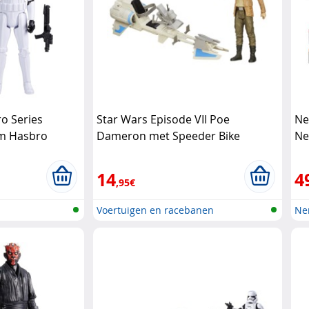
o Series
Star Wars Episode VII Poe
Ne
m Hasbro
Dameron met Speeder Bike
Ne
(Hasbro) Star Wars
14
4
,95€
Voertuigen en racebanen
Ner