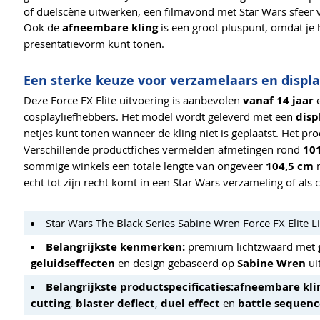
of duelscène uitwerken, een filmavond met Star Wars sfeer v
Ook de
afneembare kling
is een groot pluspunt, omdat je h
presentatievorm kunt tonen.
Een sterke keuze voor verzamelaars en displa
Deze Force FX Elite uitvoering is aanbevolen
vanaf 14 jaar
e
cosplayliefhebbers. Het model wordt geleverd met een
disp
netjes kunt tonen wanneer de kling niet is geplaatst. Het p
Verschillende productfiches vermelden afmetingen rond
101
sommige winkels een totale lengte van ongeveer
104,5 cm
n
echt tot zijn recht komt in een Star Wars verzameling of al
Star Wars The Black Series Sabine Wren Force FX Elite L
Belangrijkste kenmerken:
premium lichtzwaard met
geluidseffecten
en design gebaseerd op
Sabine Wren
ui
Belangrijkste productspecificaties:
afneembare kli
cutting
,
blaster deflect
,
duel effect
en
battle sequen