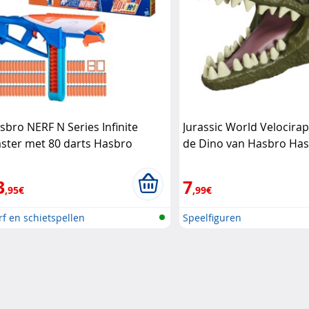
sbro NERF N Series Infinite
Jurassic World Velocirap
aster met 80 darts Hasbro
de Dino van Hasbro Ha
3
7
,95€
,99€
f en schietspellen
Speelfiguren