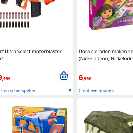
rf Ultra Select motorblaster
Dora sieraden maken se
rf
(Nickelodeon) Nickelod
9
6
,95€
,99€
f en schietspellen
Creatieve hobby's