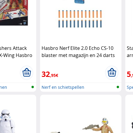
shers Attack
Hasbro Nerf Elite 2.0 Echo CS-10
St
 X-Wing Hasbro
blaster met magazijn en 24 darts
ar
Hasbro
32
5
,95€
,
anen
Nerf en schietspellen
Spe