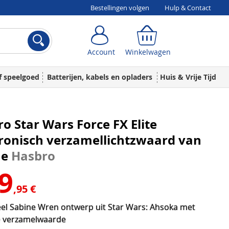
Bestellingen volgen
Hulp & Contact
Account
Winkelwagen
Account
Winkelwagen
f speelgoed
Batterijen, kabels en opladers
Huis & Vrije Tijd
o Star Wars Force FX Elite
ronisch verzamellichtzwaard van
ne
Hasbro
9
,95 €
ieel Sabine Wren ontwerp uit Star Wars: Ahsoka met
e verzamelwaarde