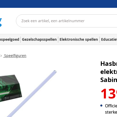
nspeelgoed
Gezelschapsspellen
Elektronische spellen
Educatie
Speelfiguren
Hasbr
elekt
Sabi
13
Offic
sterk