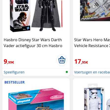
Hasbro Disney Star Wars Darth
Star Wars Hero Ma
Vader actiefiguur 30 cm Hasbro
Vehicle Resistance
Star Wars
9
17
,99€
,95€
Speelfiguren
Voertuigen en raceb
BESTSELLER