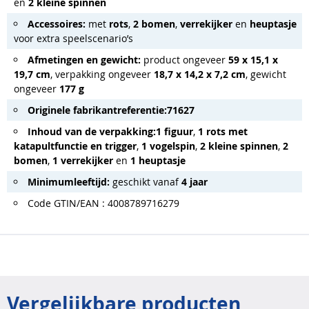
en
2 kleine spinnen
Accessoires:
met
rots
,
2 bomen
,
verrekijker
en
heuptasje
voor extra speelscenario’s
Afmetingen en gewicht:
product ongeveer
59 x 15,1 x
19,7 cm
, verpakking ongeveer
18,7 x 14,2 x 7,2 cm
, gewicht
ongeveer
177 g
Originele fabrikantreferentie:
71627
Inhoud van de verpakking:
1 figuur
,
1 rots met
katapultfunctie en trigger
,
1 vogelspin
,
2 kleine spinnen
,
2
bomen
,
1 verrekijker
en
1 heuptasje
Minimumleeftijd:
geschikt vanaf
4 jaar
Code GTIN/EAN : 4008789716279
Vergelijkbare producten