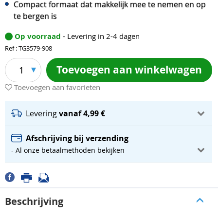
Compact formaat dat makkelijk mee te nemen en op
te bergen is
Op voorraad
- Levering in 2-4 dagen
Ref : TG3579-908
Toevoegen aan winkelwagen
1
Toevoegen aan favorieten
Levering
vanaf 4,99 €
Afschrijving bij verzending
- Al onze betaalmethoden bekijken
Beschrijving