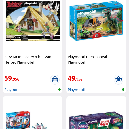
PLAYMOBIL Asterix hut van
Playmobil T-Rex aanval
Heroïx Playmobil
Playmobil
59
49
,95€
,95€
Playmobil
Playmobil