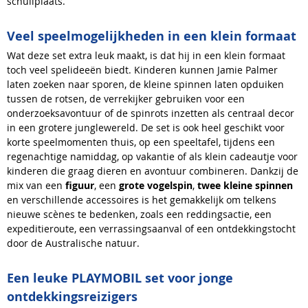
schuilplaats.
Veel speelmogelijkheden in een klein formaat
Wat deze set extra leuk maakt, is dat hij in een klein formaat
toch veel spelideeën biedt. Kinderen kunnen Jamie Palmer
laten zoeken naar sporen, de kleine spinnen laten opduiken
tussen de rotsen, de verrekijker gebruiken voor een
onderzoeksavontuur of de spinrots inzetten als centraal decor
in een grotere junglewereld. De set is ook heel geschikt voor
korte speelmomenten thuis, op een speeltafel, tijdens een
regenachtige namiddag, op vakantie of als klein cadeautje voor
kinderen die graag dieren en avontuur combineren. Dankzij de
mix van een
figuur
, een
grote vogelspin
,
twee kleine spinnen
en verschillende accessoires is het gemakkelijk om telkens
nieuwe scènes te bedenken, zoals een reddingsactie, een
expeditieroute, een verrassingsaanval of een ontdekkingstocht
door de Australische natuur.
Een leuke PLAYMOBIL set voor jonge
ontdekkingsreizigers