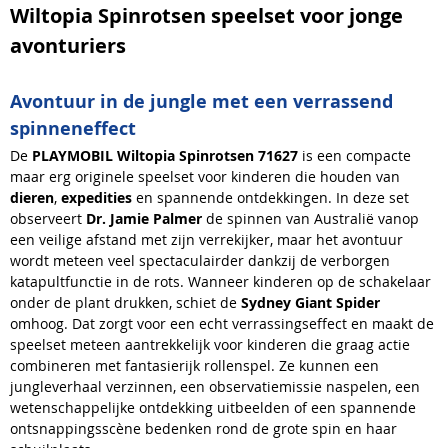
Wiltopia Spinrotsen speelset voor jonge
avonturiers
Avontuur in de jungle met een verrassend
spinneneffect
De
PLAYMOBIL Wiltopia Spinrotsen 71627
is een compacte
maar erg originele speelset voor kinderen die houden van
dieren
,
expedities
en spannende ontdekkingen. In deze set
observeert
Dr. Jamie Palmer
de spinnen van Australië vanop
een veilige afstand met zijn verrekijker, maar het avontuur
wordt meteen veel spectaculairder dankzij de verborgen
katapultfunctie in de rots. Wanneer kinderen op de schakelaar
onder de plant drukken, schiet de
Sydney Giant Spider
omhoog. Dat zorgt voor een echt verrassingseffect en maakt de
speelset meteen aantrekkelijk voor kinderen die graag actie
combineren met fantasierijk rollenspel. Ze kunnen een
jungleverhaal verzinnen, een observatiemissie naspelen, een
wetenschappelijke ontdekking uitbeelden of een spannende
ontsnappingsscène bedenken rond de grote spin en haar