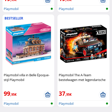
Playmobil
Playmobil
BESTSELLER
Playmobil villa in Belle Époque-
Playmobil The A-Team
stijl Playmobil
bestelwagen met legendarische
helden Playmobil
99
37
,95€
,95€
Playmobil
Playmobil