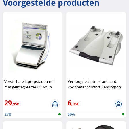
Voorgestelde producten
Verstelbare laptopstandaard
Verhoogde laptopstandaard
met geïntegreerde USB-hub
voor beter comfort Kensington
Kensington
29
6
,95€
,95€
25%
50%