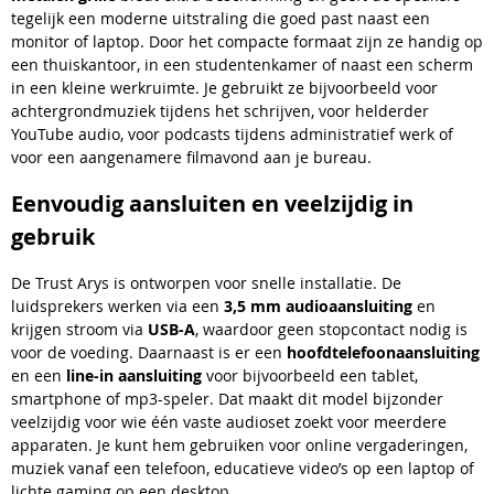
tegelijk een moderne uitstraling die goed past naast een
monitor of laptop. Door het compacte formaat zijn ze handig op
een thuiskantoor, in een studentenkamer of naast een scherm
in een kleine werkruimte. Je gebruikt ze bijvoorbeeld voor
achtergrondmuziek tijdens het schrijven, voor helderder
YouTube audio, voor podcasts tijdens administratief werk of
voor een aangenamere filmavond aan je bureau.
Eenvoudig aansluiten en veelzijdig in
gebruik
De Trust Arys is ontworpen voor snelle installatie. De
luidsprekers werken via een
3,5 mm audioaansluiting
en
krijgen stroom via
USB-A
, waardoor geen stopcontact nodig is
voor de voeding. Daarnaast is er een
hoofdtelefoonaansluiting
en een
line-in aansluiting
voor bijvoorbeeld een tablet,
smartphone of mp3-speler. Dat maakt dit model bijzonder
veelzijdig voor wie één vaste audioset zoekt voor meerdere
apparaten. Je kunt hem gebruiken voor online vergaderingen,
muziek vanaf een telefoon, educatieve video’s op een laptop of
lichte gaming op een desktop.