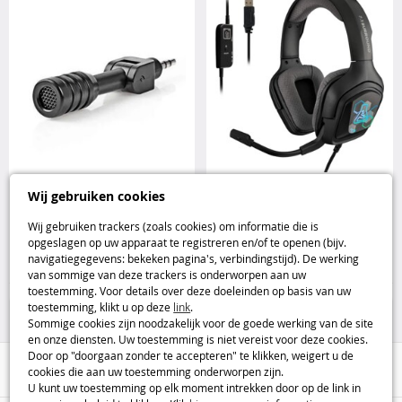
Compacte microfoon met
Indrukwekkend gamegeluid met
Wij gebruiken cookies
jackaansluiting voor pc Logic 3
de The G-Lab Korp Cobalt 7.1
gamingheadset The G-Lab
Wij gebruiken trackers (zoals cookies) om informatie die is
opgeslagen op uw apparaat te registreren en/of te openen (bijv.
4
29
navigatiegegevens: bekeken pagina's, verbindingstijd). De werking
,99€
,95€
van sommige van deze trackers is onderworpen aan uw
toestemming. Voor details over deze doeleinden op basis van uw
75%
Huis & Vrije Tijd
toestemming, klikt u op deze
link
.
Sommige cookies zijn noodzakelijk voor de goede werking van de site
en onze diensten. Uw toestemming is niet vereist voor deze cookies.
Door op "doorgaan zonder te accepteren" te klikken, weigert u de
Hulp / Contact
cookies die aan uw toestemming onderworpen zijn.
U kunt uw toestemming op elk moment intrekken door op de link in