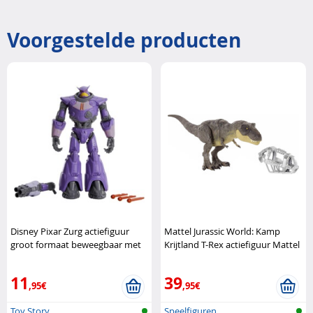
Voorgestelde producten
Disney Pixar Zurg actiefiguur
Mattel Jurassic World: Kamp
groot formaat beweegbaar met
Krijtland T-Rex actiefiguur Mattel
projectielen Disney Pixar
11
39
,95€
,95€
Toy Story
Speelfiguren