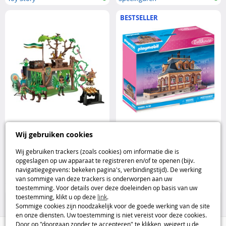
BESTSELLER
PLAYMOBIL Ayuma kamp met
Playmobil villa in Belle Époque-
Wij gebruiken cookies
feeën en zieldieren Playmobil
stijl Playmobil
Wij gebruiken trackers (zoals cookies) om informatie die is
opgeslagen op uw apparaat te registreren en/of te openen (bijv.
19
99
navigatiegegevens: bekeken pagina's, verbindingstijd). De werking
,95€
,95€
van sommige van deze trackers is onderworpen aan uw
toestemming. Voor details over deze doeleinden op basis van uw
Playmobil
Playmobil
toestemming, klikt u op deze
link
.
Sommige cookies zijn noodzakelijk voor de goede werking van de site
en onze diensten. Uw toestemming is niet vereist voor deze cookies.
Door op "doorgaan zonder te accepteren" te klikken, weigert u de