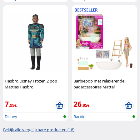
BESTSELLER
Hasbro Disney Frozen 2 pop
Barbiepop met relaxerende
Mattias Hasbro
badaccessoires Mattel
7
26
,99€
,95€
Disney
Barbie
Bekijk alle vergelijkbare producten (18)