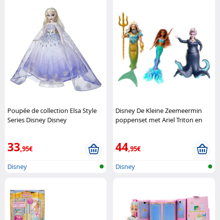
Poupée de collection Elsa Style
Disney De Kleine Zeemeermin
Series Disney Disney
poppenset met Ariel Triton en
Ursula Mattel
33
44
,95€
,95€
Disney
Disney