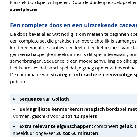
klassiek bordspel wil spelen. Door de duidelijke spelopzet e
speelplezier
.
Een complete doos en een uitstekende cade
De doos bevat alles wat nodig is om meteen te beginnen spel
een complete set die praktisch en overzichtelijk is samenges
kinderen vanaf de aanbevolen leeftijd en liefhebbers van kla
gemeenschappelijke speelruimtes is dit spel interessant, om
samenbrengen. Sequence is een mooie aanvulling op elke spelk
Het is precies dat soort spel dat je graag opnieuw bovenhaa
De combinatie van
strategie, interactie en eenvoudige s
publiek.
Sequence
van
Goliath
Belangrijkste kenmerken:
strategisch bordspel met
vormen, geschikt voor
2 tot 12 spelers
Extra relevante eigenschappen:
combineert
geluk, 
speelduur ongeveer
30 tot 60 minuten