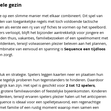
ele gezin
gie op een slimme manier met elkaar combineert. Dit spel van
uden van toegankelijke regels met toch voldoende tactische
n als eerste een rij van vijf fiches te vormen op het speelbord.
ders verloopt, blijft het bijzonder aantrekkelijk voor jongere en
onden thuis, vakanties, familiebezoeken of een speelmoment met
itdenken, terwijl volwassenen plezier beleven aan het plannen,
combinatie van eenvoud en spanning is
Sequence een tijdloos
n zorgt.
luk en strategie. Spelers leggen kaarten neer en plaatsen hun
e tegelijk proberen hun tegenstanders te hinderen. Daardoor
ijk kan zijn. Het spel is geschikt voor
2 tot 12 spelers
,
 grotere familieavonden of feestelijke bijeenkomsten. Kinderen
nken, terwijl ervaren spelers plezier halen uit het anticiperen
quence is ideaal voor een spelletjesavond, een regenachtige
 met familie of een rustig moment waarop men samen een