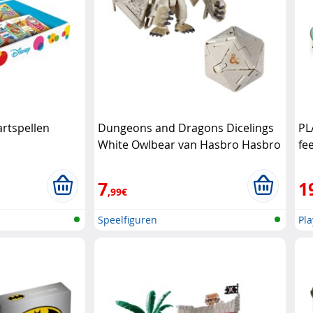
artspellen
Dungeons and Dragons Dicelings
PL
White Owlbear van Hasbro Hasbro
fe
7
1
,99€
Speelfiguren
Pl