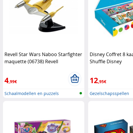
Revell Star Wars Naboo Starfighter
Disney Coffret 8 ka
maquette (06738) Revell
Shuffle Disney
4
12
,99€
,95€
Schaalmodellen en puzzels
Gezelschapsspellen