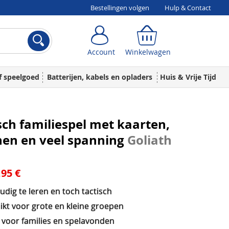
Bestellingen volgen
Hulp & Contact
Account
Winkelwagen
Account
Winkelwagen
f speelgoed
Batterijen, kabels en opladers
Huis & Vrije Tijd
sch familiespel met kaarten,
nen en veel spanning
Goliath
,95 €
dig te leren en toch tactisch
ikt voor grote en kleine groepen
l voor families en spelavonden