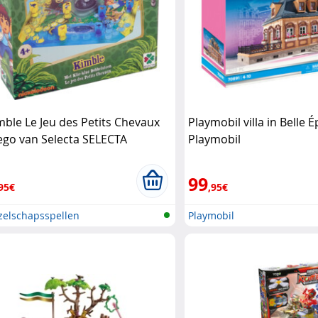
mble Le Jeu des Petits Chevaux
Playmobil villa in Belle É
ego van Selecta SELECTA
Playmobil
99
95€
,95€
zelschapsspellen
Playmobil