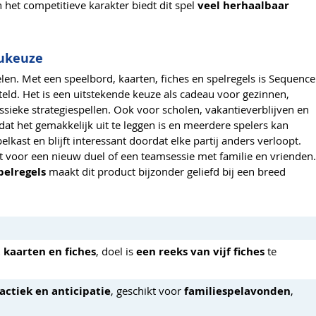
n het competitieve karakter biedt dit spel
veel herhaalbaar
aukeuze
en. Met een speelbord, kaarten, fiches en spelregels is Sequence
teld. Het is een uitstekende keuze als cadeau voor gezinnen,
ssieke strategiespellen. Ook voor scholen, vakantieverblijven en
dat het gemakkelijk uit te leggen is en meerdere spelers kan
ast en blijft interessant doordat elke partij anders verloopt.
lt voor een nieuw duel of een teamsessie met familie en vrienden.
pelregels
maakt dit product bijzonder geliefd bij een breed
 kaarten en fiches
, doel is
een reeks van vijf fiches
te
tactiek en anticipatie
, geschikt voor
familiespelavonden
,