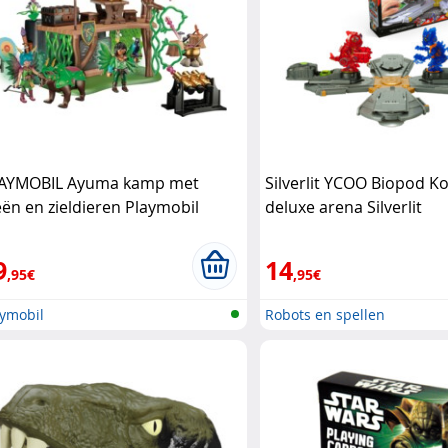
AYMOBIL Ayuma kamp met
Silverlit YCOO Biopod 
eën en zieldieren Playmobil
deluxe arena Silverlit
9
14
,95€
,95€
aymobil
Robots en spellen