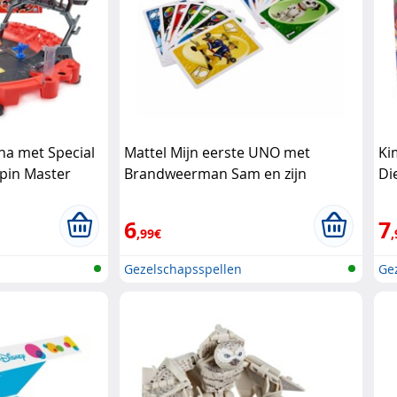
na met Special
Mattel Mijn eerste UNO met
Ki
pin Master
Brandweerman Sam en zijn
Di
vrienden Mattel
6
7
,99€
,
Gezelschapsspellen
Ge