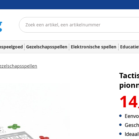
nspeelgoed
Gezelschapsspellen
Elektronische spellen
Educatie
zelschapsspellen
Tacti
pion
14
Eenvou
Gesch
Ideaa