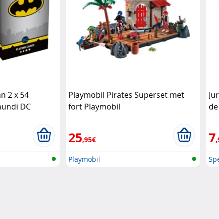
 2 x 54
Playmobil Pirates Superset met
Ju
mundi DC
fort Playmobil
de
25
7
,95€
,
Playmobil
Spe