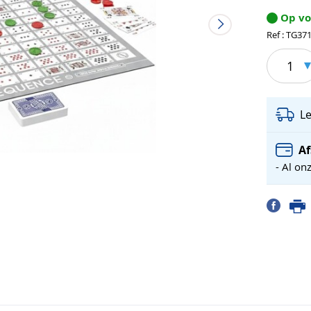
Op v
Ref : TG37
1
L
Af
- Al on