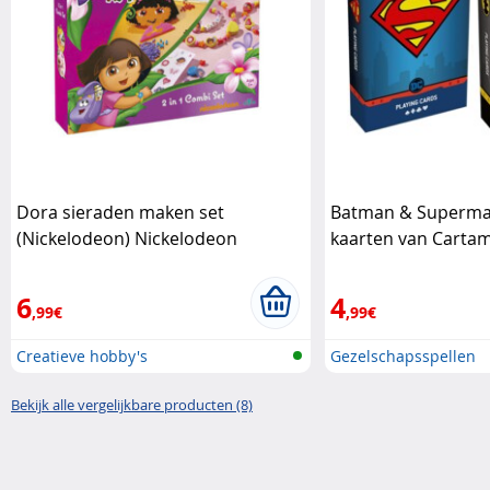
Dora sieraden maken set
Batman & Superman
(Nickelodeon) Nickelodeon
kaarten van Carta
6
4
,99€
,99€
Creatieve hobby's
Gezelschapsspellen
Bekijk alle vergelijkbare producten (8)