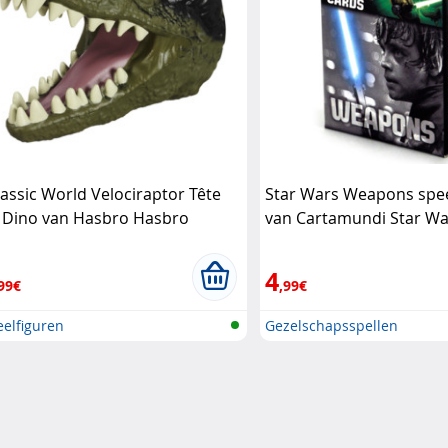
rassic World Velociraptor Tête
Star Wars Weapons spe
 Dino van Hasbro Hasbro
van Cartamundi Star Wa
4
99€
,99€
elfiguren
Gezelschapsspellen