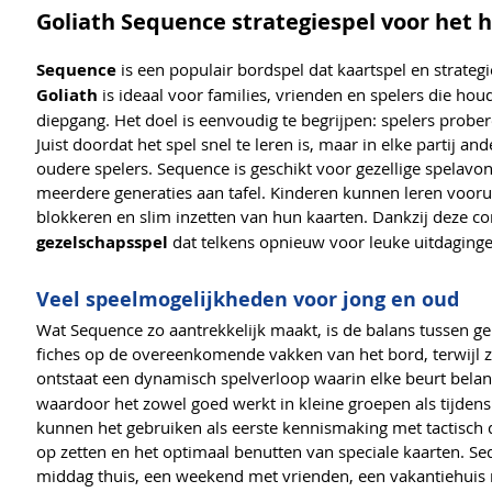
Goliath Sequence strategiespel voor het h
Sequence
is een populair bordspel dat kaartspel en strate
Goliath
is ideaal voor families, vrienden en spelers die ho
diepgang. Het doel is eenvoudig te begrijpen: spelers probere
Juist doordat het spel snel te leren is, maar in elke partij an
oudere spelers. Sequence is geschikt voor gezellige spelav
meerdere generaties aan tafel. Kinderen kunnen leren vooru
blokkeren en slim inzetten van hun kaarten. Dankzij deze 
gezelschapsspel
dat telkens opnieuw voor leuke uitdaginge
Veel speelmogelijkheden voor jong en oud
Wat Sequence zo aantrekkelijk maakt, is de balans tussen ge
fiches op de overeenkomende vakken van het bord, terwijl z
ontstaat een dynamisch spelverloop waarin elke beurt belangr
waardoor het zowel goed werkt in kleine groepen als tijdens
kunnen het gebruiken als eerste kennismaking met tactisch de
op zetten en het optimaal benutten van speciale kaarten. Se
middag thuis, een weekend met vrienden, een vakantiehuis