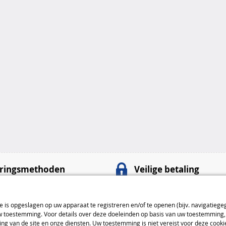
ringsmethoden
Veilige betaling
100% veilige
betalingen
nt
: 4,99 € van 4 tot 5 dagen
Betaalmethoden
ie is opgeslagen op uw apparaat te registreren en/of te openen (bijv. navigatiege
toestemming. Voor details over deze doeleinden op basis van uw toestemming, 
: 7,99 € van 3 tot 4 dagen
ng van de site en onze diensten. Uw toestemming is niet vereist voor deze cook