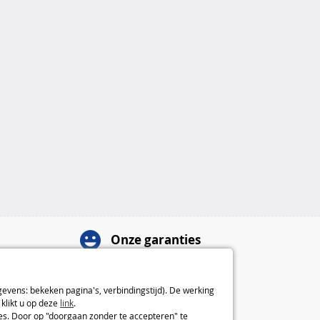
Onze garanties
Herroepingsrecht van 14 dagen
2 jaar garantie
gevens: bekeken pagina's, verbindingstijd). De werking
Over ons
klikt u op deze
link
.
ies. Door op "doorgaan zonder te accepteren" te
Algemene verkoopvoorwaarden