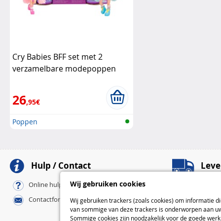
Cry Babies BFF set met 2
verzamelbare modepoppen
Coney & Sydney
Cry Babies
26
,95€
Poppen
Hulp / Contact
Leve
Afhaalpunten
Wij gebruiken cookies
Online hulp / FAQ
Pickup-afhaalpu
Contactformulier
Wij gebruiken trackers (zoals cookies) om informatie d
Bij u thuis
van sommige van deze trackers is onderworpen aan uw 
Standaard
Sommige cookies zijn noodzakelijk voor de goede werki