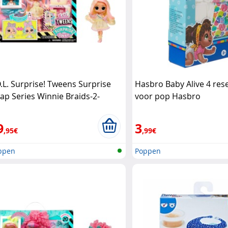
O.L. Surprise! Tweens Surprise
Hasbro Baby Alive 4 rese
ap Series Winnie Braids-2-
voor pop Hasbro
ves set L.O.L Surprise!
9
3
,95€
,99€
ppen
Poppen