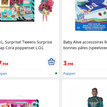
O.L. Surprise! Tweens Surprise
Baby Alive accessoires 
ap Cora poppenset L.O.L
bonnes pâtes (speelvoe
rprise!
tafelset) Hasbro
7
3
,95€
,99€
ppen
Poppen