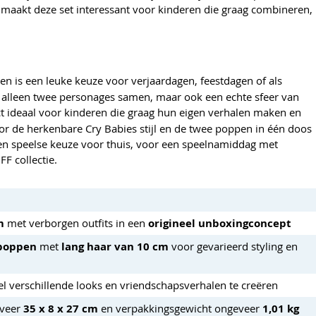
n maakt deze set interessant voor kinderen die graag combineren,
en is een leuke keuze voor verjaardagen, feestdagen of als
t alleen twee personages samen, maar ook een echte sfeer van
t ideaal voor kinderen die graag hun eigen verhalen maken en
oor de herkenbare Cry Babies stijl en de twee poppen in één doos
een speelse keuze voor thuis, voor een speelnamiddag met
F collectie.
m
met verborgen outfits in een
origineel unboxingconcept
 poppen
met
lang haar van 10 cm
voor gevarieerd styling en
 verschillende looks en vriendschapsverhalen te creëren
eveer
35 x 8 x 27 cm
en verpakkingsgewicht ongeveer
1,01 kg