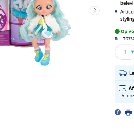
belev
Artic
styli
Op v
Ref : TG33
1
L
Af
- Al on