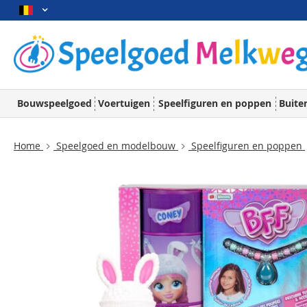
Bouwspeelgoed
Voertuigen
Speelfiguren en poppen
Buite
Home
Speelgoed en modelbouw
Speelfiguren en poppen