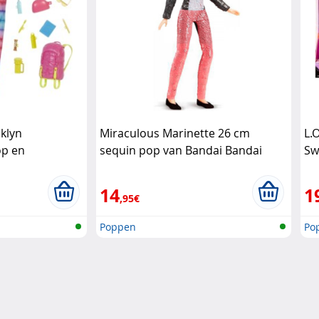
klyn
Miraculous Marinette 26 cm
L.
op en
sequin pop van Bandai Bandai
Sw
14
1
,95€
Poppen
Po