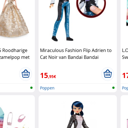
5 Roodharige
Miraculous Fashion Flip Adrien to
L.
erzamelpop met
Cat Noir van Bandai Bandai
Sw
ttel
Su
15
1
,95€
Poppen
Po