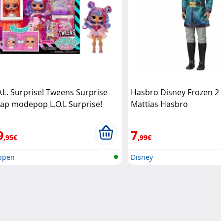
O.L. Surprise! Tweens Surprise
Hasbro Disney Frozen 2
ap modepop L.O.L Surprise!
Mattias Hasbro
9
7
,95€
,99€
ppen
Disney