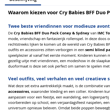
Waarom kiezen voor Cry Babies BFF Duo 
Twee beste vriendinnen voor modieuze avon
De
Cry Babies BFF Duo Pack Coney & Sydney
van
IMC To
mode, vriendschap en fantasierijk rollenspel. In deze doos
rechtstreeks lijken te komen uit de wereld van Cry Babies B
outfits en accessoires zitten verborgen in een
semi blind p
speelplezier al vanaf het eerste moment. Kinderen kunnen 
gezellig uitje met vriendinnen, een modeshow in de slaapka
duoformaat is deze set ook perfect om samen te spelen met e
Veel outfits, veel verhalen en veel creatiev
Wat deze set extra aantrekkelijk maakt, is de combinatie va
accessoires
, waaronder kleding en een collier. Kinderen ku
aanpassen voor een feestje, een wandeling, een logeerparti
voorbereiden op school, een verjaardagsfeest naspelen, een
universum opnieuw beleven. Omdat beide poppen beweegbaa