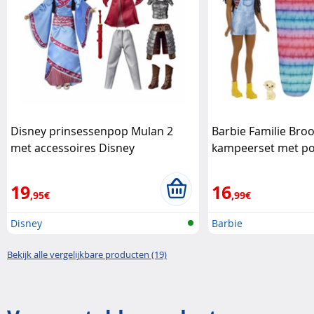
Disney prinsessenpop Mulan 2
Barbie Familie Broo
met accessoires Disney
kampeerset met p
accessoires Barbie
19
16
,95€
,99€
Disney
Barbie
Bekijk alle vergelijkbare producten (19)