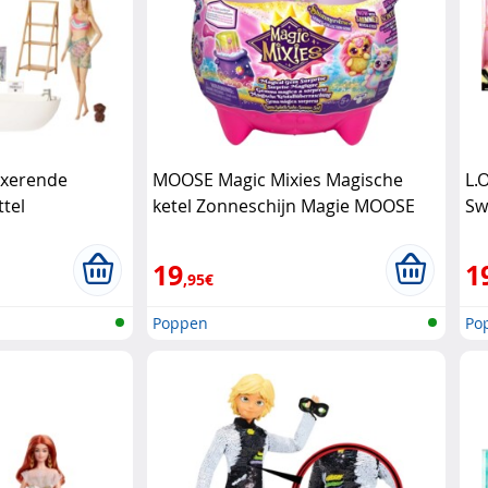
axerende
MOOSE Magic Mixies Magische
L.
tel
ketel Zonneschijn Magie MOOSE
Sw
Wa
19
1
,95€
Poppen
Po