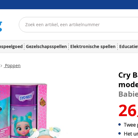
nspeelgoed
Gezelschapsspellen
Elektronische spellen
Educatie
Poppen
Cry B
mode
Babi
26
Twee 
Het u