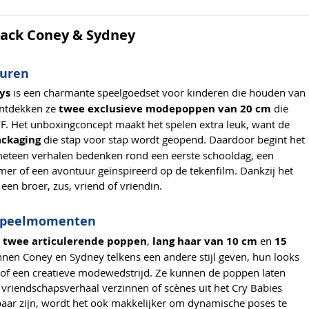
Pack Coney & Sydney
turen
ys
is een charmante speelgoedset voor kinderen die houden van
 ontdekken ze
twee exclusieve modepoppen van 20 cm
die
FF. Het unboxingconcept maakt het spelen extra leuk, want de
ackaging
die stap voor stap wordt geopend. Daardoor begint het
meteen verhalen bedenken rond een eerste schooldag, een
mer of een avontuur geïnspireerd op de tekenfilm. Dankzij het
en broer, zus, vriend of vriendin.
e speelmomenten
n
twee articulerende poppen
,
lang haar van 10 cm
en
15
nnen Coney en Sydney telkens een andere stijl geven, hun looks
j of een creatieve modewedstrijd. Ze kunnen de poppen laten
 vriendschapsverhaal verzinnen of scènes uit het Cry Babies
r zijn, wordt het ook makkelijker om dynamische poses te