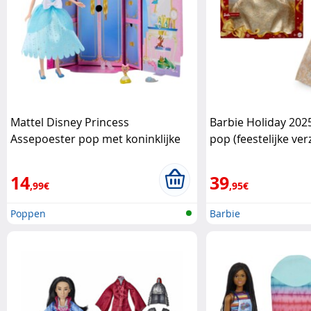
Mattel Disney Princess
Barbie Holiday 202
Assepoester pop met koninklijke
pop (feestelijke v
verrassingen Mattel
elegante winterl Ma
14
39
,99€
,95€
Poppen
Barbie