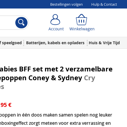
Bestellingen volgen
Hulp & Contact
Account
Winkelwagen
Account
Winkelwagen
f speelgoed
Batterijen, kabels en opladers
Huis & Vrije Tijd
abies BFF set met 2 verzamelbare
poppen Coney & Sydney
Cry
es
,95 €
poppen in één doos maken samen spelen nog leuker
nboxingeffect zorgt meteen voor extra verrassing en