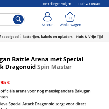
Bestellingen volgen
Hulp & Contact
Account
Winkelwagen
Account
Winkelwagen
f speelgoed
Batterijen, kabels en opladers
Huis & Vrije Tijd
an Battle Arena met Special
ck Dragonoid
Spin Master
,95 €
 officiële arena voor nog meeslependere Bakugan
hten
ieve Special Attack Dragonoid zorgt voor direct