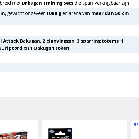
ebreid met
Bakugan Training Sets
die apart verkrijgbaar zijn
 cm
, gewicht ongeveer
1080 g
en arena van
meer dan 50 cm
al Attack Bakugan
,
2 clanvlaggen
,
3 sparring totems
,
1
XL ripcord
en
1 Bakugan token
BE