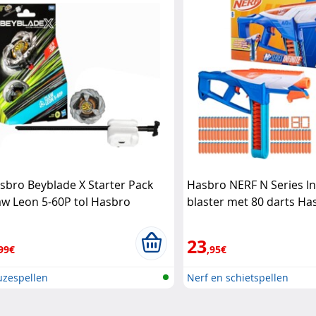
sbro Beyblade X Starter Pack
Hasbro NERF N Series In
aw Leon 5-60P tol Hasbro
blaster met 80 darts Ha
23
99€
,95€
uzespellen
Nerf en schietspellen