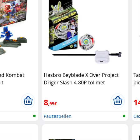
pod Kombat
Hasbro Beyblade X Over Project
Ta
it
Driger Slash 4-80P tol met
pi
lanceerder Hasbro
8
1
,95€
Pauzespellen
Ge