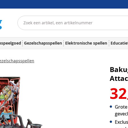
nspeelgoed
Gezelschapsspellen
Elektronische spellen
Educatie
zelschapsspellen
Bakug
Atta
32
Grote
gevec
Exclus