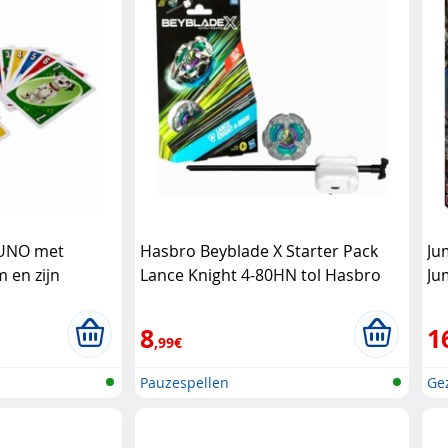
 UNO met
Hasbro Beyblade X Starter Pack
Ju
en zijn
Lance Knight 4-80HN tol Hasbro
Ju
8
1
,99€
Pauzespellen
Ge