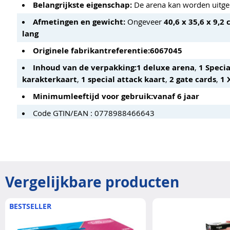
Belangrijkste eigenschap:
De arena kan worden uitg
Afmetingen en gewicht:
Ongeveer
40,6 x 35,6 x 9,2
lang
Originele fabrikantreferentie:
6067045
Inhoud van de verpakking:
1 deluxe arena
,
1 Speci
karakterkaart
,
1 special attack kaart
,
2 gate cards
,
1 
Minimumleeftijd voor gebruik:
vanaf 6 jaar
Code GTIN/EAN : 0778988466643
Vergelijkbare producten
BESTSELLER