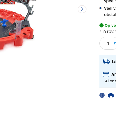
speelp
Veel v
obsta
Op v
Ref : TG32
1
L
Af
- Al on