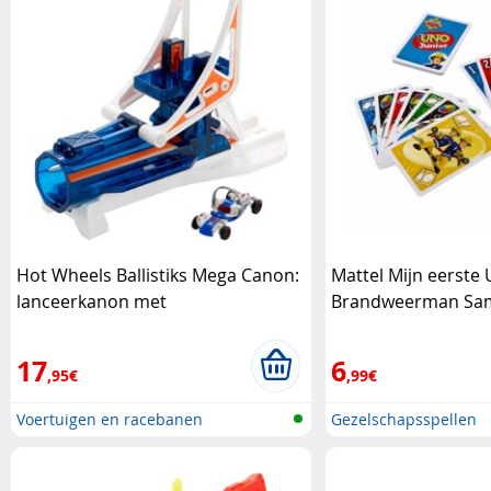
Hot Wheels Ballistiks Mega Canon:
Mattel Mijn eerste
lanceerkanon met
Brandweerman Sam 
transformeerauto Hot Wheels
vrienden Mattel
17
6
,95€
,99€
Voertuigen en racebanen
Gezelschapsspellen