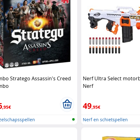
mbo Stratego Assassin's Creed
Nerf Ultra Select motor
mbo
Nerf
6
49
,95€
,95€
zelschapsspellen
Nerf en schietspellen