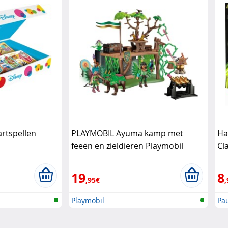
artspellen
PLAYMOBIL Ayuma kamp met
Ha
feeën en zieldieren Playmobil
Cl
19
8
,95€
,
Playmobil
Pa