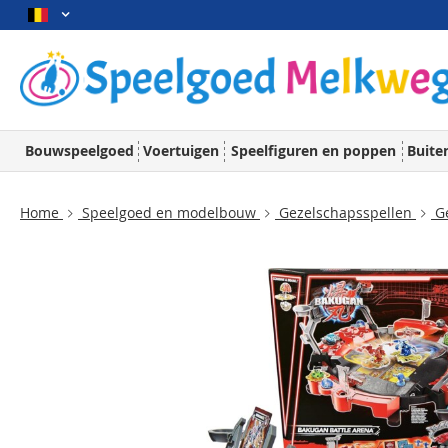
Bouwspeelgoed
Voertuigen
Speelfiguren en poppen
Buite
Home
Speelgoed en modelbouw
Gezelschapsspellen
Ge