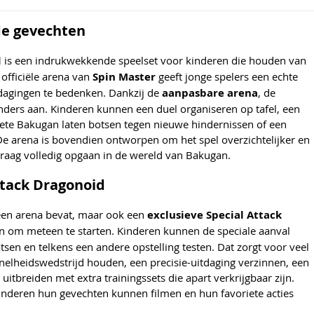
de gevechten
d
is een indrukwekkende speelset voor kinderen die houden van
 officiële arena van
Spin Master
geeft jonge spelers een echte
dagingen te bedenken. Dankzij de
aanpasbare arena
, de
nders aan. Kinderen kunnen een duel organiseren op tafel, een
te Bakugan laten botsen tegen nieuwe hindernissen of een
 De arena is bovendien ontworpen om het spel overzichtelijker en
graag volledig opgaan in de wereld van Bakugan.
Attack Dragonoid
n een arena bevat, maar ook een
exclusieve Special Attack
n om meteen te starten. Kinderen kunnen de speciale aanval
sen en telkens een andere opstelling testen. Dat zorgt voor veel
snelheidswedstrijd houden, een precisie-uitdaging verzinnen, een
tbreiden met extra trainingssets die apart verkrijgbaar zijn.
nderen hun gevechten kunnen filmen en hun favoriete acties