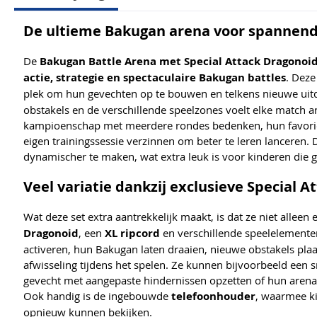
De ultieme Bakugan arena voor spannen
De
Bakugan Battle Arena met Special Attack Dragonoi
actie, strategie en spectaculaire Bakugan battles
. Deze
plek om hun gevechten op te bouwen en telkens nieuwe uit
obstakels en de verschillende speelzones voelt elke match a
kampioenschap met meerdere rondes bedenken, hun favorie
eigen trainingssessie verzinnen om beter te leren lanceren.
dynamischer te maken, wat extra leuk is voor kinderen die 
Veel variatie dankzij exclusieve Special 
Wat deze set extra aantrekkelijk maakt, is dat ze niet allee
Dragonoid
, een
XL ripcord
en verschillende speelelemente
activeren, hun Bakugan laten draaien, nieuwe obstakels plaat
afwisseling tijdens het spelen. Ze kunnen bijvoorbeeld een 
gevecht met aangepaste hindernissen opzetten of hun arena ui
Ook handig is de ingebouwde
telefoonhouder
, waarmee ki
opnieuw kunnen bekijken.