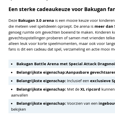
Een sterke cadeaukeuze voor Bakugan fan
Deze
Bakugan 3.0 arena
is een mooie keuze voor kinderen 
die meteen veel spelideeën oproept. De arena is
meer dan 
genoeg ruimte om gevechten boeiend te maken. Kinderen kun
gevechtsopstellingen proberen of samen met vrienden telken
alleen leuk voor korte speelmomenten, maar ook voor langer
fans is dit een cadeau dat spel, verzameling en actie mooi m
Bakugan Battle Arena met Special Attack Dragono
Belangrijkste eigenschap:
Aanpasbare gevechtsare
Belangrijkste eigenschap:
Inclusief een
exclusieve S
Belangrijkste eigenschap:
Met de
XL ripcord
kunnen 
aanvallen
Belangrijkste eigenschap:
Voorzien van een
ingebou
bekijken