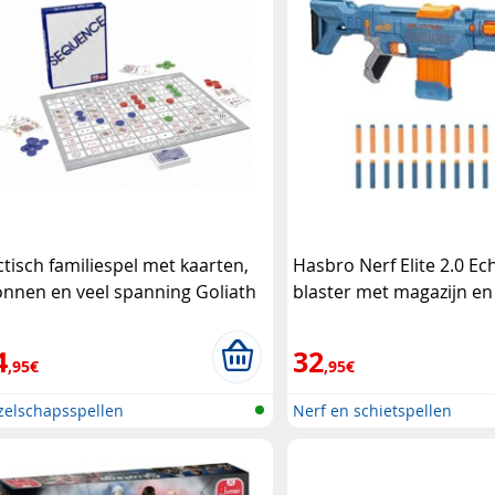
ctisch familiespel met kaarten,
Hasbro Nerf Elite 2.0 Ec
onnen en veel spanning Goliath
blaster met magazijn en
Hasbro
4
32
,95€
,95€
zelschapsspellen
Nerf en schietspellen