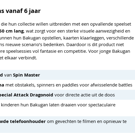
s vanaf 6 jaar
die hun collectie willen uitbreiden met een opvallende speelset
50 cm lang
, wat zorgt voor een sterke visuele aanwezigheid en
nen hun Bakugan opstellen, kaarten klaarleggen, verschillende
s nieuwe scenario’s bedenken. Daardoor is dit product niet
e speelsessies vol fantasie en competitie. Voor jonge Bakugan
et elkaar verbindt.
id
van
Spin Master
na
met obstakels, spinners en paddles voor afwisselende battles
pecial Attack Dragonoid
voor directe actie uit de doos
kinderen hun Bakugan laten draaien voor spectaculaire
wde telefoonhouder
om gevechten te filmen en opnieuw te