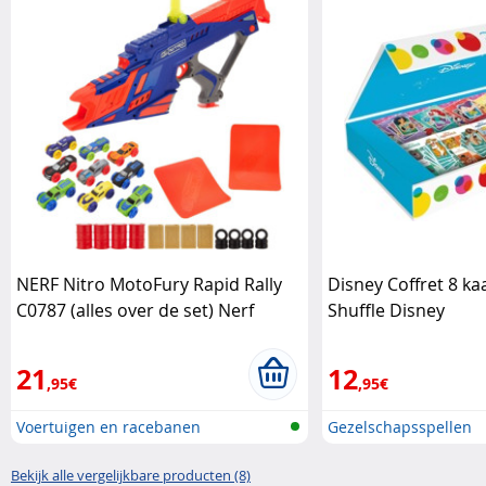
NERF Nitro MotoFury Rapid Rally
Disney Coffret 8 ka
C0787 (alles over de set) Nerf
Shuffle Disney
21
12
,95€
,95€
Voertuigen en racebanen
Gezelschapsspellen
Bekijk alle vergelijkbare producten (8)